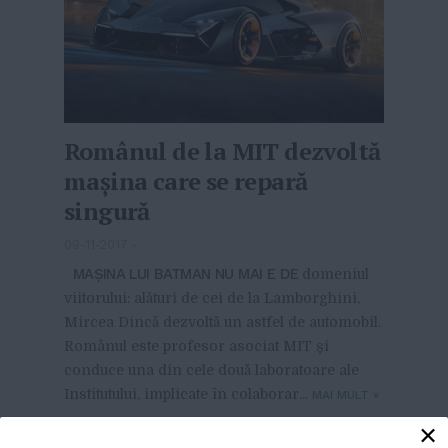
Românul de la MIT dezvoltă
mașina care se repară
singură
09-11-2017
-
MAȘINA LUI BATMAN NU MAI E DE
domeniul
viitorului: alături de cei de la Lamborghini,
Mircea Dincă dezvoltă un astfel de automobil.
Românul este profesor asociat MIT și
conduce una din cele două laboratoare ale
Institutului, implicate în colaborar...
MAI MULT
»
×