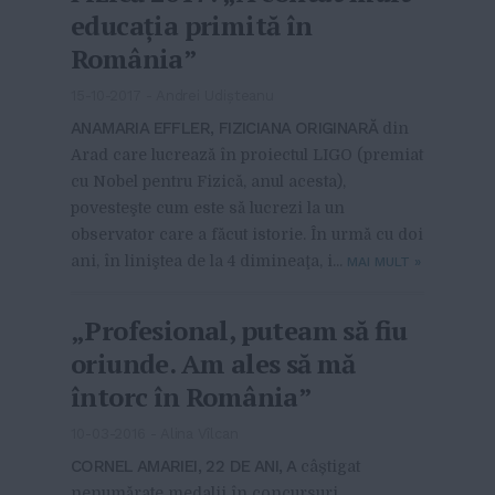
educaţia primită în
România”
15-10-2017
-
Andrei Udișteanu
ANAMARIA EFFLER, FIZICIANA ORIGINARĂ
din
Arad care lucrează în proiectul LIGO (premiat
cu Nobel pentru Fizică, anul acesta),
povesteşte cum este să lucrezi la un
observator care a făcut istorie. În urmă cu doi
ani, în liniştea de la 4 dimineaţa, i...
MAI MULT
»
„Profesional, puteam să fiu
oriunde. Am ales să mă
întorc în România”
10-03-2016
-
Alina Vîlcan
CORNEL AMARIEI, 22 DE ANI, A
câștigat
nenumărate medalii în concursuri