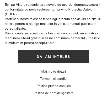
Echipa Viitorulromaniei are nevoie de acordul dumneavoastra in
conformitate cu noile reglementari privind Protectia Datelor
(GDPR).
Partenerii nostri folosesc tehnologii precum cookie-uri pe site-ul
nostru pentru a ajunge mai usor la voi cu anunturi publicitare
personalizate.
Prin acceptarea acestora va bucurați de continut, ne ajutati sa
menținem site-ul gratuit si sa ne continuam demersul jurnalistic.
Iti multumim pentru acceptul tau!
DA, AM INȚELES
Vine din România și e unul
dintre liderii MIT:
Mai multe detalii
profesoara care scrie istorie
Termeni și condiții
în informatică
Politica privind cookies
08-11-2017
-
Politica de confidențialitate
DANIELA RUS E UNUL DINTRE CEI
mai
respectați profesori de la Massachusetts