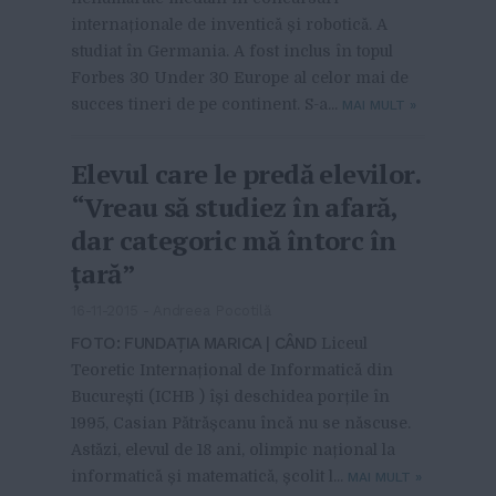
internaționale de inventică și robotică. A
studiat în Germania. A fost inclus în topul
Forbes 30 Under 30 Europe al celor mai de
succes tineri de pe continent. S-a...
MAI MULT
»
Elevul care le predă elevilor.
“Vreau să studiez în afară,
dar categoric mă întorc în
țară”
16-11-2015
-
Andreea Pocotilă
FOTO: FUNDAȚIA MARICA | CÂND
Liceul
Teoretic Internațional de Informatică din
București (ICHB ) își deschidea porțile în
1995, Casian Pătrășcanu încă nu se născuse.
Astăzi, elevul de 18 ani, olimpic național la
informatică și matematică, școlit l...
MAI MULT
»