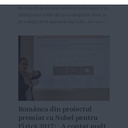
Institute of Technology (MIT). Aceasta
lucrază în domeniul roboticii, informaticii și
inteligenței artificale și i-a surprins chiar și
pe colegii de la Harvard sau Colu...
MAI MULT
»
Românca din proiectul
premiat cu Nobel pentru
Fizică 2017: „A contat mult