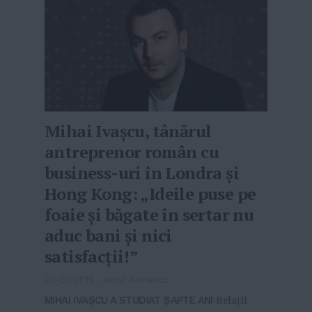
Mihai Ivașcu, tânărul
antreprenor român cu
business-uri în Londra și
Hong Kong: „Ideile puse pe
foaie și băgate în sertar nu
aduc bani și nici
satisfacții!”
25-03-2019
-
Ionut Axinescu
MIHAI IVAȘCU A STUDIAT ȘAPTE ANI
Relații