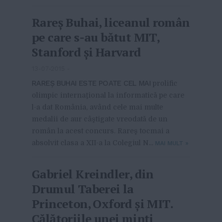
Rareş Buhai, liceanul român
pe care s-au bătut MIT,
Stanford și Harvard
13-07-2015
-
RAREŞ BUHAI ESTE POATE CEL MAI
prolific
olimpic internaţional la informatică pe care
l-a dat România, având cele mai multe
medalii de aur câştigate vreodată de un
român la acest concurs. Rareş tocmai a
absolvit clasa a XII-a la Colegiul N...
MAI MULT
»
Gabriel Kreindler, din
Drumul Taberei la
Princeton, Oxford și MIT.
Călătoriile unei minți