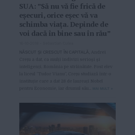
SUA: ”Să nu vă fie frică de
eșecuri, orice eșec vă va
schimba viața. Depinde de
voi dacă în bine sau în rău”
16-10-2018
-
Sebastian Culea
NĂSCUT ȘI CRESCUT ÎN CAPITALĂ,
Andrei
Crețu a dat, ca mulți indivizi serioși și
inteligenți, România pe străinătate. Fost elev
la liceul ”Tudor Vianu”, Crețu studiază într-o
instituție care a dat 28 de laureați Nobel
pentru Economie, iar drumul său...
MAI MULT
»