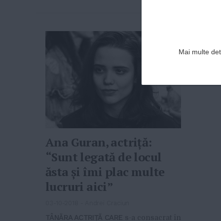
Mai multe deta
Ana Guran, actriță:
“Sunt legată de locul
ăsta și îmi plac multe
lucruri aici”
03-10-2018
-
Andrei Craciun
TÂNĂRA ACTRIȚĂ CARE
s-a consacrat în