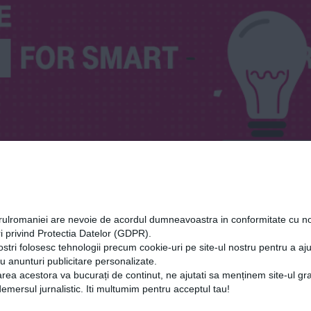
orulromaniei are nevoie de acordul dumneavoastra in conformitate cu no
i privind Protectia Datelor (GDPR).
ostri folosesc tehnologii precum cookie-uri pe site-ul nostru pentru a a
ntin tanase
cu anunturi publicitare personalizate.
rea acestora va bucurați de continut, ne ajutati sa menținem site-ul gra
mersul jurnalistic. Iti multumim pentru acceptul tau!