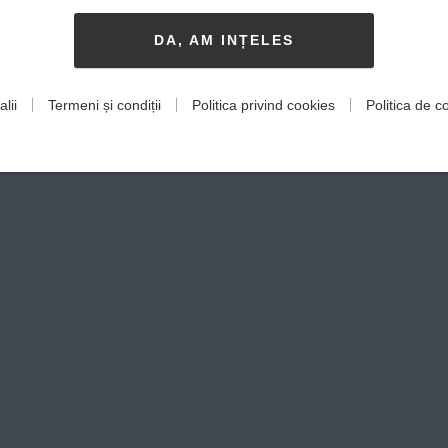
DA, AM INȚELES
lii
Termeni și condiții
Politica privind cookies
Politica de co