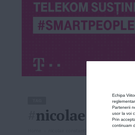
Echipa Viit
TAG
reglementar
Partenerii n
#
nicolae consta
usor la voi 
Prin accepta
continuam de
Home
»
nicolae constantin tanase