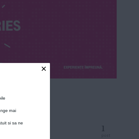
×
ile
junge mai
tuit si sa ne
1
post