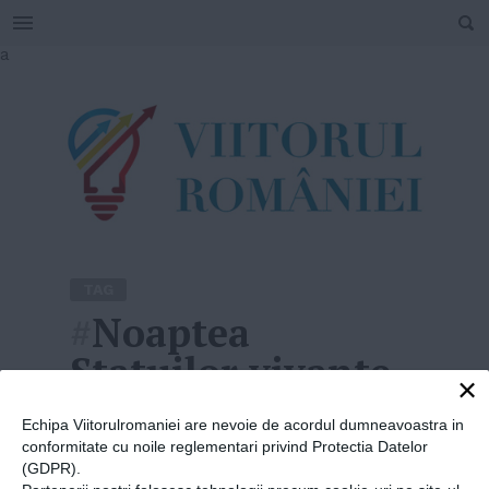
SEARCH
Skip
a
to
content
TAG
#
Noaptea
Statuilor vivante
×
Home
»
Noaptea Statuilor vivante
Echipa Viitorulromaniei are nevoie de acordul dumneavoastra in
conformitate cu noile reglementari privind Protectia Datelor
(GDPR).