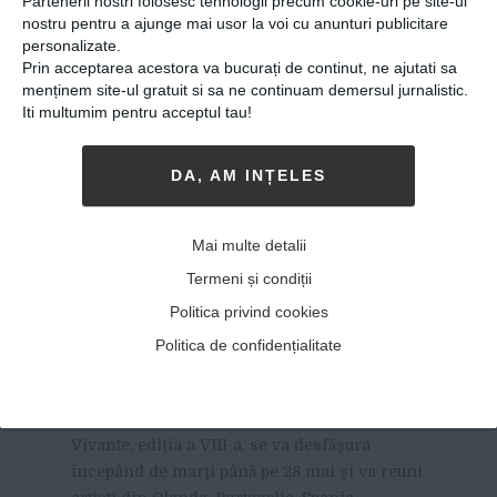
Partenerii nostri folosesc tehnologii precum cookie-uri pe site-ul
nostru pentru a ajunge mai usor la voi cu anunturi publicitare
personalizate.
Prin acceptarea acestora va bucurați de continut, ne ajutati sa
menținem site-ul gratuit si sa ne continuam demersul jurnalistic.
Iti multumim pentru acceptul tau!
DA, AM INȚELES
Festivalul Internaţional de
Mai multe detalii
Statui Vivante începe marţi,
Termeni și condiții
23 mai, în grădina Casei
Politica privind cookies
Filipescu-Cesianu
Politica de confidențialitate
22-05-2018
-
Viitorul Romaniei
FESTIVALUL INTERNAŢIONAL DE
Statui
Vivante, ediţia a VIII-a, se va desfăşura
începând de marţi până pe 28 mai şi va reuni