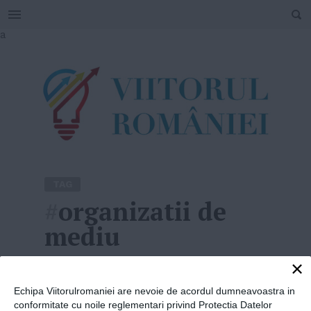
SEARCH
Skip
a
to
content
TAG
#
organizatii de
mediu
×
Home
»
organizatii de mediu
Echipa Viitorulromaniei are nevoie de acordul dumneavoastra in
conformitate cu noile reglementari privind Protectia Datelor