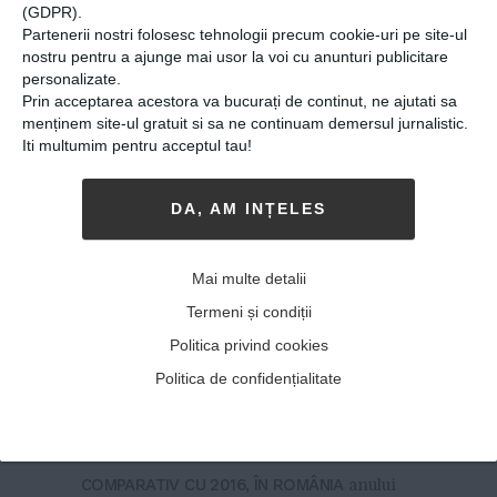
(GDPR).
Partenerii nostri folosesc tehnologii precum cookie-uri pe site-ul
nostru pentru a ajunge mai usor la voi cu anunturi publicitare
personalizate.
Prin acceptarea acestora va bucurați de continut, ne ajutati sa
menținem site-ul gratuit si sa ne continuam demersul jurnalistic.
Iti multumim pentru acceptul tau!
DA, AM INȚELES
Coordonatorul campaniei
de păduri Greenpeace:
Mai multe detalii
„Tăierile ilegale au crescut,
Termeni și condiții
iar suprafața împădurită
Politica privind cookies
din România a ajuns sub
Politica de confidențialitate
media UE”
16-10-2018
-
Ionut Axinescu
COMPARATIV CU 2016, ÎN ROMÂNIA
anului