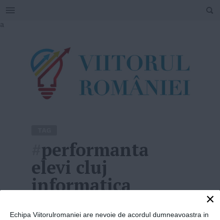
SEARCH
Skip
a
to
content
TAG
#
performanta
elevi cluj
informatica
×
Home
»
performanta elevi cluj informatica
Echipa Viitorulromaniei are nevoie de acordul dumneavoastra in