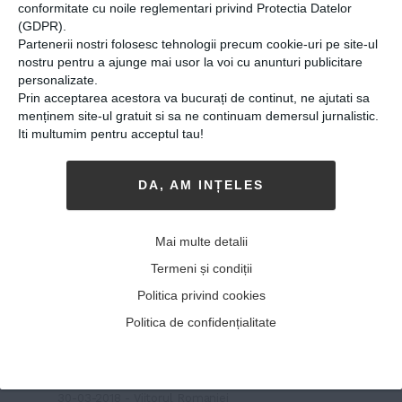
conformitate cu noile reglementari privind Protectia Datelor
(GDPR).
Partenerii nostri folosesc tehnologii precum cookie-uri pe site-ul
nostru pentru a ajunge mai usor la voi cu anunturi publicitare
personalizate.
Prin acceptarea acestora va bucurați de continut, ne ajutati sa
menținem site-ul gratuit si sa ne continuam demersul jurnalistic.
Iti multumim pentru acceptul tau!
DA, AM INȚELES
Performanţa elevilor din
Mai multe detalii
lotul clujean de
Termeni și condiții
informatică: 10 din 12 s-au
Politica privind cookies
întors acasă cu premii şi
Politica de confidențialitate
medalii de la un concurs
interjudeţean
30-03-2018
-
Viitorul Romaniei