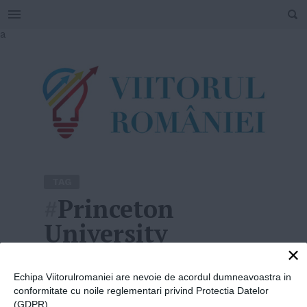
SEARCH
Skip
a
to
content
TAG
#
Princeton
University
×
Home
»
Princeton University
Echipa Viitorulromaniei are nevoie de acordul dumneavoastra in
conformitate cu noile reglementari privind Protectia Datelor
(GDPR).