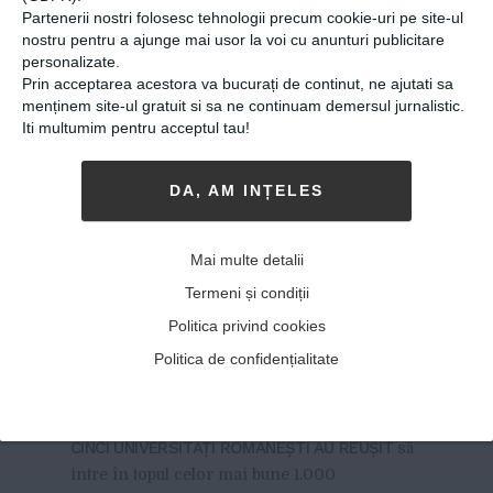
Partenerii nostri folosesc tehnologii precum cookie-uri pe site-ul
nostru pentru a ajunge mai usor la voi cu anunturi publicitare
personalizate.
Prin acceptarea acestora va bucurați de continut, ne ajutati sa
menținem site-ul gratuit si sa ne continuam demersul jurnalistic.
Iti multumim pentru acceptul tau!
DA, AM INȚELES
Cinci universităţi din
Mai multe detalii
România, în topul pentru
Termeni și condiții
2018 al celor mai bune o
Politica privind cookies
mie de instituţii de
Politica de confidențialitate
învăţământ superior
11-01-2018
-
Lupescu Anca
CINCI UNIVERSITĂŢI ROMÂNEŞTI AU REUŞIT
să
intre în topul celor mai bune 1.000