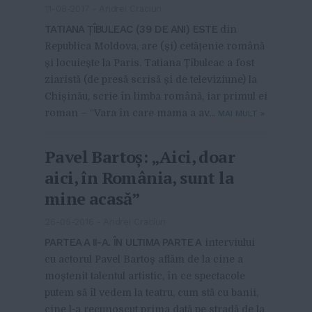
11-08-2017
-
Andrei Craciun
TATIANA ȚÎBULEAC (39 DE ANI) ESTE
din
Republica Moldova, are (și) cetățenie română
și locuiește la Paris. Tatiana Țîbuleac a fost
ziaristă (de presă scrisă și de televiziune) la
Chișinău, scrie în limba română, iar primul ei
roman – “Vara în care mama a av...
MAI MULT
»
Pavel Bartoş: „Aici, doar
aici, în România, sunt la
mine acasă”
26-05-2016
-
Andrei Craciun
PARTEA A II-A. ÎN ULTIMA PARTE A
interviului
cu actorul Pavel Bartoş aflăm de la cine a
moştenit talentul artistic, în ce spectacole
putem să îl vedem la teatru, cum stă cu banii,
cine l-a recunoscut prima dată pe stradă de la