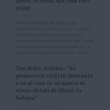
Ipate. Actorul așa cum nu-l
știați
07-10-2014
-
Andrei Craciun
ATENŢIE! URMEAZĂ UN
interviu non-
conformist cu un actor care este – prea des –
confundat cu altcineva. Așa cum m-am
angajat, cu ceva luni în urmă, duc mai departe
proiectul personal“Generația Următoare”. Îi
iau pe tinerii noștri actori la mână...
MAI MULT
»
Teo Bobe, scriitor: “Să
promovezi cărți în România
e ca și cum te-ai apuca să
vinzi căciuli de blană în
Sahara”
07-05-2014
-
Andrei Craciun