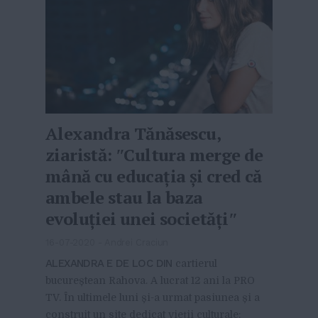
Alexandra Tănăsescu,
ziaristă: ʺCultura merge de
mână cu educația și cred că
ambele stau la baza
evoluției unei societățiʺ
16-07-2020
-
Andrei Craciun
ALEXANDRA E DE LOC DIN
cartierul
bucureștean Rahova. A lucrat 12 ani la PRO
TV. În ultimele luni și-a urmat pasiunea și a
construit un site dedicat vieții culturale: