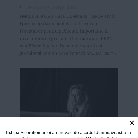
04-12-2018
-
George Russo
•
EMANUEL ROȘU ESTE JURNALIST SPORTIV
la
Sport.ro și dar a publicat în trecut ca
freelancer pentru publicații importante la
nivel mondial precum The Guardian, ESPN
sau World Soccer. De asemenea, el este
jurnalistul român care votează an...
MAI MULT
»
×
Echipa Viitorulromaniei are nevoie de acordul dumneavoastra in