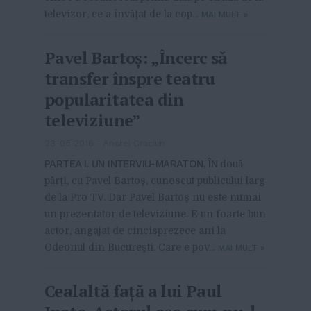
televizor, ce a învăţat de la cop...
MAI MULT
»
Pavel Bartoş: „Încerc să
transfer înspre teatru
popularitatea din
televiziune”
23-05-2016
-
Andrei Craciun
PARTEA I. UN INTERVIU-MARATON, ÎN
două
părţi, cu Pavel Bartoş, cunoscut publicului larg
de la Pro TV. Dar Pavel Bartoş nu este numai
un prezentator de televiziune. E un foarte bun
actor, angajat de cincisprezece ani la
Odeonul din Bucureşti. Care e pov...
MAI MULT
»
Cealaltă față a lui Paul