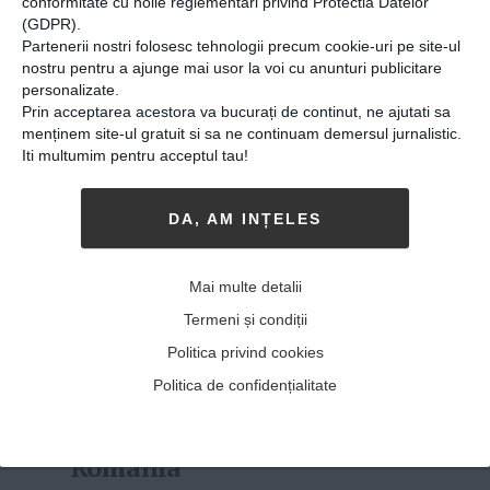
conformitate cu noile reglementari privind Protectia Datelor
(GDPR).
Carmen Lidia Vidu,
Partenerii nostri folosesc tehnologii precum cookie-uri pe site-ul
portretul artistului
nostru pentru a ajunge mai usor la voi cu anunturi publicitare
personalizate.
necunoscut
Prin acceptarea acestora va bucurați de continut, ne ajutati sa
menținem site-ul gratuit si sa ne continuam demersul jurnalistic.
24-10-2017
-
Ella Moroiu
Iti multumim pentru acceptul tau!
MULTIMEDIA E POEZIA, DECORUL
și costumul.
Sunet, imagine foto și video, apoi actorii.
DA, AM INȚELES
Experiment. Forme noi, mereu. Teatru, film,
fotografie, sound-design, muzică, dans. Multe
cuvinte-cheie pentru un singur artist –
Mai multe detalii
Carmen Lidia Vidu, regizor de tea...
MAI MULT
»
Termeni și condiții
Politica privind cookies
Tatiana Țîbuleac, scriitoare
Politica de confidențialitate
basarabeancă cu cetățenie
română la Paris: “Cred în
România”