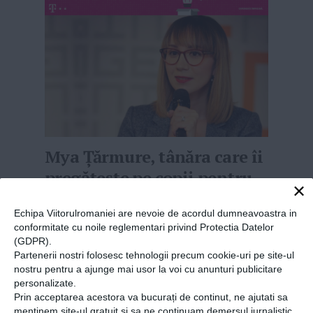
Mya Țărmure, tânăra care îi
pregătește pe copii pentru
×
joburile viitorului: „Vreau
Echipa Viitorulromaniei are nevoie de acordul dumneavoastra in
ca cei mici să știe cum
conformitate cu noile reglementari privind Protectia Datelor
funcționează lumea, să aibă
(GDPR).
Partenerii nostri folosesc tehnologii precum cookie-uri pe site-ul
opinii și să poată schimba
nostru pentru a ajunge mai usor la voi cu anunturi publicitare
ceva!”
personalizate.
Prin acceptarea acestora va bucurați de continut, ne ajutati sa
11-04-2019
-
Ionut Axinescu
menținem site-ul gratuit si sa ne continuam demersul jurnalistic.