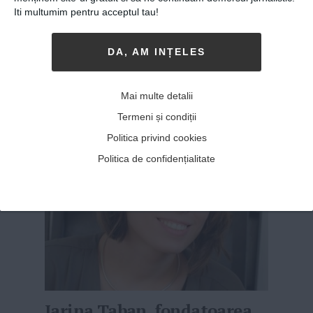
Iti multumim pentru acceptul tau!
ÎN 2015, MYA ȚĂRMURE ȘI VIITORUL EI
soț,
Sorin, au fondat Small Academy, un proiect
educațional destinat copiilor între 5 și 14 ani
DA, AM INȚELES
și care are ca scop pregătirea celor mici
pentru joburile viitorului. Au aplicat pentru un
Mai multe detalii
grant și au primit o finanțare de 2...
MAI MULT
»
Termeni și condiții
Politica privind cookies
Politica de confidențialitate
Iarina Taban, fondatoarea