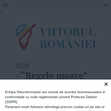
SEARCH
Skip
a
to
content
TAG
#
“Regele moare”
×
Home
»
“Regele moare”
Echipa Viitorulromaniei are nevoie de acordul dumneavoastra in
conformitate cu noile reglementari privind Protectia Datelor
(GDPR).
Partenerii nostri folosesc tehnologii precum cookie-uri pe site-ul