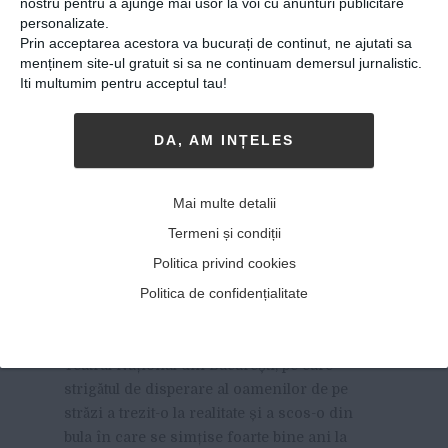
nostru pentru a ajunge mai usor la voi cu anunturi publicitare
personalizate.
Prin acceptarea acestora va bucurați de continut, ne ajutati sa
menținem site-ul gratuit si sa ne continuam demersul jurnalistic.
Iti multumim pentru acceptul tau!
DA, AM INȚELES
Florentina Țilea, actriță:
Mai multe detalii
“Viitorul suntem noi, cei de
Termeni și condiții
aici, copiii noștri. Haideți să
Politica privind cookies
ne pese”
Politica de confidențialitate
24-07-2018
-
Andrei Craciun
UN INTERVIU CU FLORENTINA ȚILEA,
actriță la
Teatrul Național din București, pe care
strigătul de disperare al oamenilor de pe
străzi a trezit-o la realitate și a scos-o din
bula în care se simțise foarte bine ani la