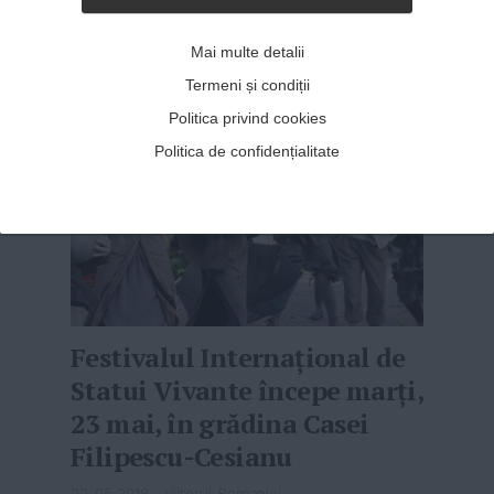
castele normande din Regatul Un...
MAI MULT
»
Mai multe detalii
Termeni și condiții
Politica privind cookies
Politica de confidențialitate
Festivalul Internaţional de
Statui Vivante începe marţi,
23 mai, în grădina Casei
Filipescu-Cesianu
22-05-2018
-
Viitorul Romaniei