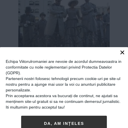
×
Echipa Viitorulromaniei are nevoie de acordul dumneavoastra in
Teatrul Masca din Bucureşti
conformitate cu noile reglementari privind Protectia Datelor
va începe sâmbătă primul
(GDPR).
Partenerii nostri folosesc tehnologii precum cookie-uri pe site-ul
turneu britanic
nostru pentru a ajunge mai usor la voi cu anunturi publicitare
personalizate.
13-07-2018
-
Viitorul Romaniei
Prin acceptarea acestora va bucurați de continut, ne ajutati sa
TEATRUL MASCA DIN BUCUREŞTI VA
începe
menținem site-ul gratuit si sa ne continuam demersul jurnalistic.
sâmbătă primul turneu britanic în care va
Iti multumim pentru acceptul tau!
prezenta spectacolele „Noi” şi „Strigătele
Parisului”. Proiectul va debuta în unul dintre
DA, AM INȚELES
cele mai bine conservate şi impresionante