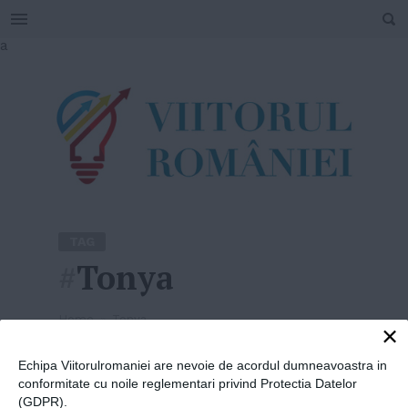
SEARCH
Skip
a
to
content
TAG
#
Tonya
Home
»
Tonya
×
Echipa Viitorulromaniei are nevoie de acordul dumneavoastra in
conformitate cu noile reglementari privind Protectia Datelor
(GDPR).