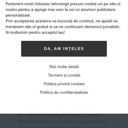
Partenerii nostri folosesc tehnologii precum cookie-uri pe site-ul
nostru pentru a ajunge mai usor la voi cu anunturi publicitare
personalizate.
Prin acceptarea acestora va bucurați de continut, ne ajutati sa
menținem site-ul gratuit si sa ne continuam demersul jurnalistic.
Iti multumim pentru acceptul tau!
DA, AM INȚELES
Sebastian Stan, romanul
care a cucerit Hollywood-ul,
Mai multe detalii
este invitatul de onoare al
Termeni și condiții
celei de-a doua editii a
Politica privind cookies
American Independent Film
Politica de confidențialitate
Festival
31-01-2018
-
Viitorul Romaniei
ACTORUL AMERICAN DE ORIGINE
romana,
Sebastian Stan, care a ajuns sa joace in unele