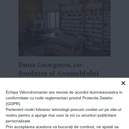
Dana Georgescu, co-
fondator al Ansamblului
Moara de hârtie – Satul
×
Meșteșugurilor: „Noi
Echipa Viitorulromaniei are nevoie de acordul dumneavoastra in
credem că nu poţi construi
conformitate cu noile reglementari privind Protectia Datelor
(GDPR).
un viitor fără să ai o bază
Partenerii nostri folosesc tehnologii precum cookie-uri pe site-ul
solidă în tradiţie”
nostru pentru a ajunge mai usor la voi cu anunturi publicitare
personalizate.
10-12-2020
-
Alina Vîlcan
Prin acceptarea acestora va bucurați de continut, ne ajutati sa