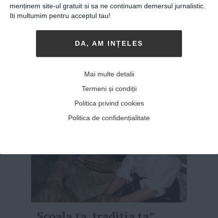
menținem site-ul gratuit si sa ne continuam demersul jurnalistic.
ÎN 2011, DANA ȘI ION
Georgescu deschideau la
Iti multumim pentru acceptul tau!
Comana, în județul Giurgiu, Ansamblul Moara
de hârtie – Satul Meșteșugurilor, care
DA, AM INȚELES
găzduiește astăzi 10 ateliere creative bazate
pe meșteșugurile satului tradițional autohton,
de la țesutul la război și fierărie la ...
MAI MULT
»
Mai multe detalii
Termeni și condiții
Politica privind cookies
Politica de confidențialitate
„Școala ta, tradiția ta”,