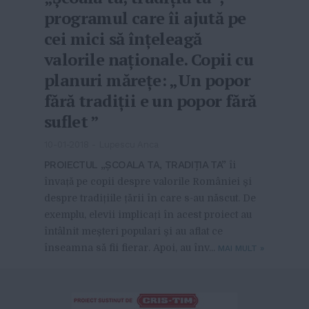
programul care îi ajută pe
cei mici să înțeleagă
valorile naționale. Copii cu
planuri mărețe: „Un popor
fără tradiții e un popor fără
suflet ”
10-01-2018
-
Lupescu Anca
PROIECTUL „ȘCOALA TA, TRADIȚIA TA”
îi
învață pe copii despre valorile României și
despre tradițiile țării în care s-au născut. De
exemplu, elevii implicați în acest proiect au
întâlnit meșteri populari și au aflat ce
înseamna să fii fierar. Apoi, au înv...
MAI MULT
»