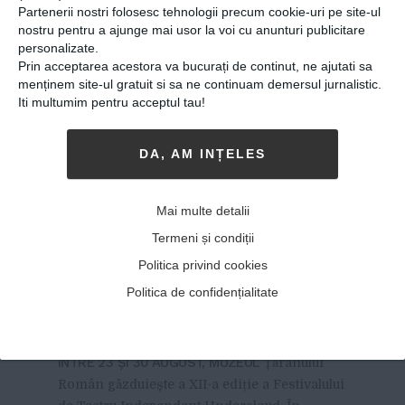
Partenerii nostri folosesc tehnologii precum cookie-uri pe site-ul
nostru pentru a ajunge mai usor la voi cu anunturi publicitare
personalizate.
Prin acceptarea acestora va bucurați de continut, ne ajutati sa
menținem site-ul gratuit si sa ne continuam demersul jurnalistic.
Iti multumim pentru acceptul tau!
DA, AM INȚELES
Chris Simion-Mercurian: „E
bine că sunt din ce în ce mai
Mai multe detalii
multe spectacole bune și rău
Termeni și condiții
că sunt din ce în ce mai
Politica privind cookies
puțini bani de la stat pentru
Politica de confidențialitate
cultură”
22-08-2019
-
Alina Vîlcan
ÎNTRE 23 ȘI 30 AUGUST, MUZEUL
Țăranului
Român găzduiește a XII-a ediție a Festivalului