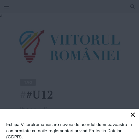
SEARCH
Skip
a
to
content
TAG
#
#U12
Home
»
#U12
×
Echipa Viitorulromaniei are nevoie de acordul dumneavoastra in
conformitate cu noile reglementari privind Protectia Datelor
(GDPR).