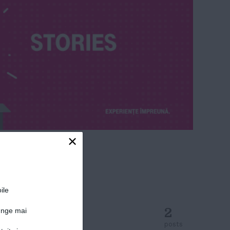
×
a din
ile
2
junge mai
posts