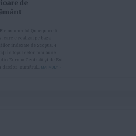
ioare de
țământ
7
-
E
clasamentul Quacquarelli
 care e realizat pe baza
iilor indexate de Scopus: 4
tăți în topul celor mai bune
i din Europa Centrală și de Est.
datelor, numărul...
MAI MULT
»