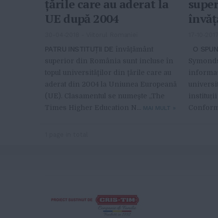
ţările care au aderat la
super
UE după 2004
învă
30-04-2018
-
Viitorul Romaniei
17-10-201
PATRU INSTITUŢII DE
O SPUN
învăţământ
superior din România sunt incluse în
Symonds,
topul universităţilor din ţările care au
informaț
aderat din 2004 la Uniunea Europeană
universi
(UE). Clasamentul se numeşte „The
instituți
Times Higher Education N...
Conform 
MAI MULT
»
1 page in total