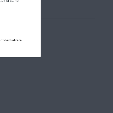
tuit si sa ne
nfidențialitate