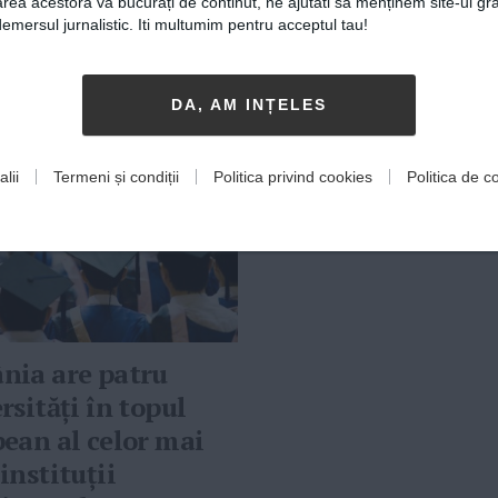
rea acestora va bucurați de continut, ne ajutati sa menținem site-ul gra
mersul jurnalistic. Iti multumim pentru acceptul tau!
Iaşi
DA, AM INȚELES
lii
Termeni și condiții
Politica privind cookies
Politica de co
nia are patru
rsități în topul
ean al celor mai
instituții