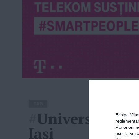
TAG
#
Universitatea
Echipa Viit
reglementar
Iaşi
Partenerii n
usor la voi 