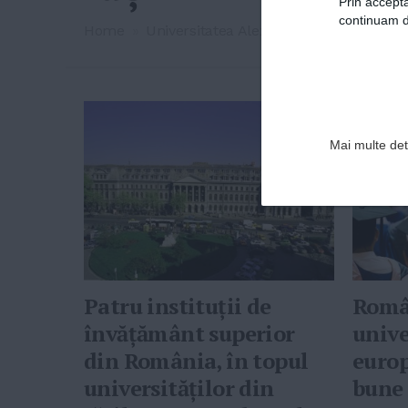
Prin accepta
continuam de
Home
»
Universitatea Alexandru Ioan Cuza din 
Mai multe deta
Patru instituţii de
Româ
învăţământ superior
unive
din România, în topul
europ
universităţilor din
bune 