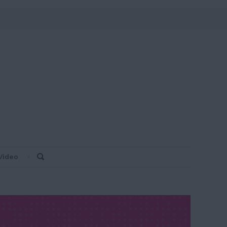
Video
Search