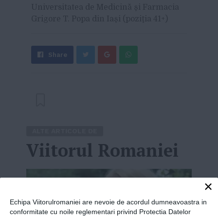
Universitatea de Medicină şi Farmacia
Grigore T. Popa din Iaşi (poziţia 41+)
Share
Send
Share
Tweet
on
with
Google+
WhatsApp
ALTE ARTICOLE DE
Viitorul Romaniei
×
Echipa Viitorulromaniei are nevoie de acordul dumneavoastra in
conformitate cu noile reglementari privind Protectia Datelor