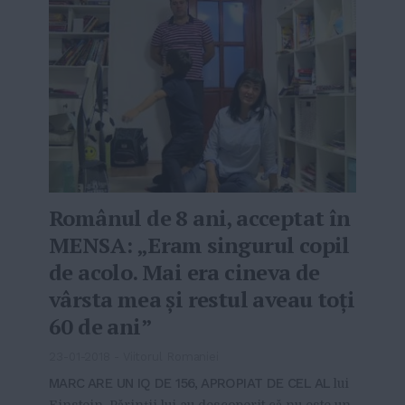
Românul de 8 ani, acceptat în
MENSA: „Eram singurul copil
de acolo. Mai era cineva de
vârsta mea şi restul aveau toţi
60 de ani”
23-01-2018
-
Viitorul Romaniei
MARC ARE UN IQ DE 156, APROPIAT DE CEL AL
lui
Einstein. Părinții lui au descoperit că nu este un