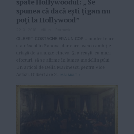
spate Hollywoodul: „ Se
spunea că dacă ești țigan nu
poți la Hollywood”
22-01-2018
-
Viitorul Romaniei
GILBERT COSTACHE ERA UN COPIL
modest care
s-a născut în Rahova, dar care avea o ambiție
uriașă de a ajunge cineva. Și a reușit, cu mari
eforturi, să se afirme în lumea modellingului.
Un articol de Delia Marinescu pentru Vice
Astăzi, Gilbert are 3...
MAI MULT
»