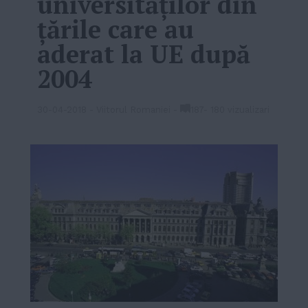
universităţilor din
ţările care au
aderat la UE după
2004
30-04-2018
-
Viitorul Romaniei
-
187
-
180 vizualizari