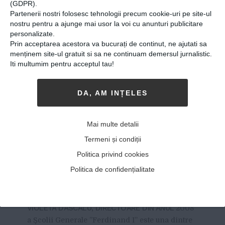
(GDPR).
Partenerii nostri folosesc tehnologii precum cookie-uri pe site-ul
nostru pentru a ajunge mai usor la voi cu anunturi publicitare
personalizate.
Prin acceptarea acestora va bucurați de continut, ne ajutati sa
menținem site-ul gratuit si sa ne continuam demersul jurnalistic.
Iti multumim pentru acceptul tau!
Povestea profesoarei care a
DA, AM INȚELES
schimbat sistemul de
învățământ din România.
Mai multe detalii
Violeta Dascălu: „Sistemul
Termeni și condiții
permite multe lucruri dacă
Politica privind cookies
vrei. Poți să te plângi sau poți
Politica de confidențialitate
să le faci”
22-01-2018
-
Viitorul Romaniei
VIOLETA DASCĂLU, DIRECTOARE DIN ANUL
2008
a Școlii Generale ”Ferdinand I” este una dintre