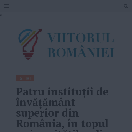
SEARCH
Skip
a
to
content
STIRI
Patru instituţii de
învăţământ
superior din
România, în topul