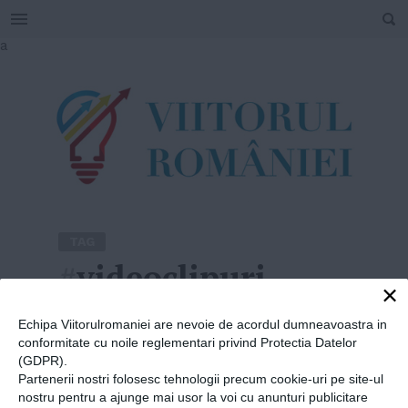
SEARCH
Skip
a
to
content
TAG
#
videoclipuri
×
Home
»
videoclipuri
Echipa Viitorulromaniei are nevoie de acordul dumneavoastra in
conformitate cu noile reglementari privind Protectia Datelor
(GDPR).
Partenerii nostri folosesc tehnologii precum cookie-uri pe site-ul
nostru pentru a ajunge mai usor la voi cu anunturi publicitare