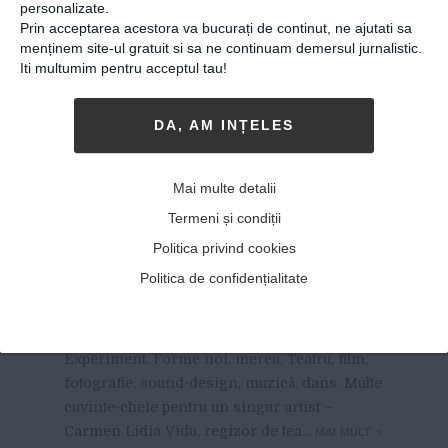
personalizate.
Prin acceptarea acestora va bucurați de continut, ne ajutati sa
menținem site-ul gratuit si sa ne continuam demersul jurnalistic.
Iti multumim pentru acceptul tau!
DA, AM INȚELES
Carmen Lidia Vidu,
Mai multe detalii
portretul artistului
Termeni și condiții
necunoscut
Politica privind cookies
Politica de confidențialitate
24-10-2017
-
Ella Moroiu
MULTIMEDIA E POEZIA, DECORUL
și costumul.
Sunet, imagine foto și video, apoi actorii.
Experiment. Forme noi, mereu. Teatru, film,
fotografie, sound-design, muzică, dans. Multe
cuvinte-cheie pentru un singur artist –
Carmen Lidia Vidu, regizor de tea...
MAI MULT
»