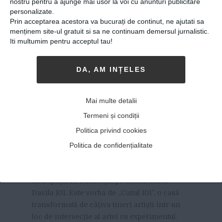
nostru pentru a ajunge mai usor la voi cu anunturi publicitare
personalizate.
Prin acceptarea acestora va bucurați de continut, ne ajutati sa
menținem site-ul gratuit si sa ne continuam demersul jurnalistic.
Iti multumim pentru acceptul tau!
DA, AM INȚELES
„Cazul 101”, spaţiul deschis
Mai multe detalii
de tineri artişti, în care arta
Termeni și condiții
se întâlneşte cu
Politica privind cookies
experimentul
Politica de confidențialitate
15-02-2018
-
Viitorul Romaniei
JOI, 22 FEBRUARIE 2018, VA FI DESCHIS
un
nou spaţiu în Bucureşti, pe strada Carol
Davila 101. Este vorba de „Cazul 101”, o casă
transformată de câţiva tineri artişti într-un
loc de intersecţie al artei cu experimentul.