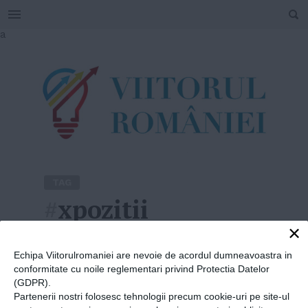
SEARCH
Skip
a
to
content
TAG
#
xpozitii
×
Home
»
xpozitii
Echipa Viitorulromaniei are nevoie de acordul dumneavoastra in
conformitate cu noile reglementari privind Protectia Datelor
(GDPR).
Partenerii nostri folosesc tehnologii precum cookie-uri pe site-ul