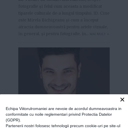
fotografie și felul cum aceasta a modificat
tiparele culturale de-a lungul timpului. ID. Cine
este Mirela Bichigeanu și cum a început
atracția dumneavoastră pentru artele vizuale,
în general, și pentru fotografie, în...
MAI MULT
»
×
Echipa Viitorulromaniei are nevoie de acordul dumneavoastra in
conformitate cu noile reglementari privind Protectia Datelor
Despre teatru și arta de a fi
(GDPR).
Partenerii nostri folosesc tehnologii precum cookie-uri pe site-ul