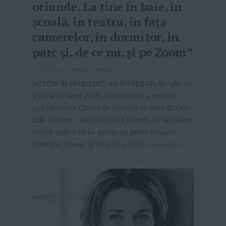
oriunde. La tine în baie, în
școală, în teatru, în fața
camerelor, în dormitor, în
parc și, de ce nu, și pe Zoom”
11-01-2021
-
Andrei Craciun
ACTORI ÎN PANDEMIE. VĂ ÎNTREBAȚI,
firește, ce
a făcut în anul 2020 foarte tânăra noastră
actriță Voica Oltean (e născută în anul 2000).
Iată. Andrei Crăciun Voica Oltean, să nu lăsăm
colbul uitării să se aștearnă peste numele
tinerilor noștri actori. Așa că vi...
MAI MULT
»