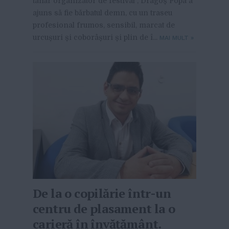
tânăr organizator de festival”, Dragoș Popa a
ajuns să fie bărbatul demn, cu un traseu
profesional frumos, sensibil, marcat de
urcușuri și coborâșuri și plin de î...
MAI MULT
»
De la o copilărie într-un
centru de plasament la o
carieră în învățământ.