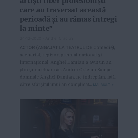
artiști liber profesioniști
care au traversat această
perioadă și au rămas întregi
la minte”
24-12-2020
-
Andrei Craciun
ACTOR (ANGAJAT LA TEATRUL DE
Comedie),
scenarist, regizor, premiat național și
internațional, Anghel Damian a avut un an
plin și nu chiar rău. Andrei Crăciun Sumpe
domnule Anghel Damian, ne îndreptăm, iată,
către sfârșitul unui an complicat...
MAI MULT
»