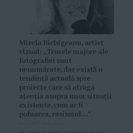
Mirela Bichigeanu, artist
vizual: „Temele majore ale
fotografiei sunt
nenumărate, dar există o
tendință actuală spre
proiecte care să atragă
atenția asupra unor situații
existente, cum ar fi
poluarea, rasismul…”
08-01-2021
-
Alina Vîlcan
DE VORBĂ CU MIRELA BICHIGEANU,
despre