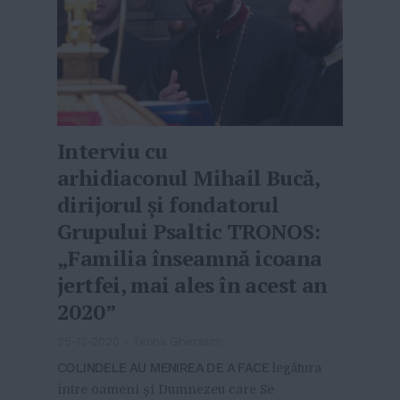
Interviu cu
arhidiaconul Mihail Bucă,
dirijorul și fondatorul
Grupului Psaltic TRONOS:
„Familia înseamnă icoana
jertfei, mai ales în acest an
2020”
25-12-2020
-
Teona Gherasim
COLINDELE AU MENIREA DE A FACE
legătura
între oameni și Dumnezeu care Se