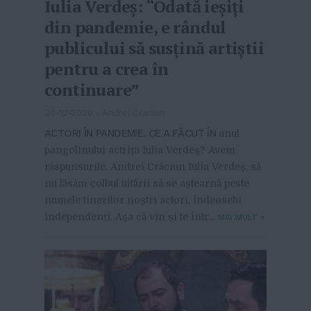
Iulia Verdeș: “Odată ieșiți
din pandemie, e rândul
publicului să susțină artiștii
pentru a crea în
continuare”
30-12-2020
-
Andrei Craciun
ACTORI ÎN PANDEMIE. CE A FĂCUT ÎN
anul
pangolinului actrița Iulia Verdeș? Avem
răspunsurile. Andrei Crăciun Iulia Verdeș, să
nu lăsăm colbul uitării să se aștearnă peste
numele tinerilor noștri actori, îndeosebi
independenți. Așa că vin și te într...
MAI MULT
»