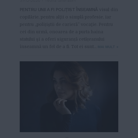
31-12-2020
-
Teona Gherasim
PENTRU UNII A FI POLIŢIST ÎNSEAMNĂ
visul din
copilărie, pentru alţii o simplă profesie, iar
pentru „polițiștii de carieră” vocaţie. Pentru
cei din urmă, onoarea de a purta haina
statului și a oferi siguranță cetățeanului
înseamnă un fel de a fi. Tot ei sunt...
MAI MULT
»