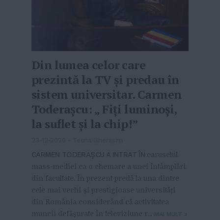
Din lumea celor care
prezintă la TV și predau în
sistem universitar. Carmen
Toderașcu: „ Fiți luminoși,
la suflet și la chip!”
23-12-2020
-
Teona Gherasim
CARMEN TODERAȘCU A INTRAT ÎN
caruselul
mass-mediei ca o chemare a unei întâmplări
din facultate. În prezent predă la una dintre
cele mai vechi și prestigioase universități
din România considerând că activitatea
muncii defășurate în televiziune r...
MAI MULT
»