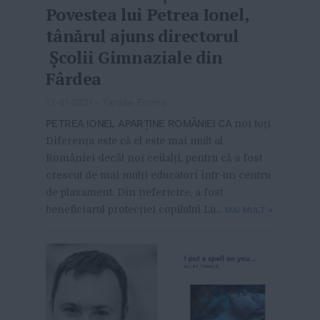
Povestea lui Petrea Ionel,
tânărul ajuns directorul
Școlii Gimnaziale din
Fârdea
13-01-2021
-
Tanase Emma
PETREA IONEL APARȚINE ROMÂNIEI CA
noi toți.
Diferența este că el este mai mult al
României decât noi ceilalți, pentru că a fost
crescut de mai mulți educatori într-un centru
de plasament. Din nefericire, a fost
beneficiarul protecției copilului Lu...
MAI MULT
»