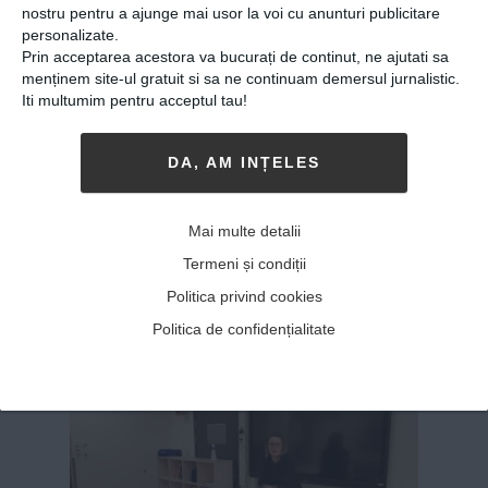
actor cu Adrian Lepădatu:
nostru pentru a ajunge mai usor la voi cu anunturi publicitare
„Faptul că rămâi în
personalizate.
Prin acceptarea acestora va bucurați de continut, ne ajutati sa
amintirea oamenilor este
menținem site-ul gratuit si sa ne continuam demersul jurnalistic.
cea mai mare răsplată!”
Iti multumim pentru acceptul tau!
06-01-2021
-
Tanase Emma
DA, AM INȚELES
ADRIAN LEPĂDATU A FOST IMPRESIONAT
de
lumea teatrului încă din copilărie. Și-a lărgit
spectrul artistic urmând studii în domeniu pe
Mai multe detalii
care le-a finalizat în 2014. Și-a exersat
Termeni și condiții
educația primită în artele actorului. Fiecare
Politica privind cookies
rol pe care-l interpretează a picura...
MAI MULT
»
Politica de confidențialitate