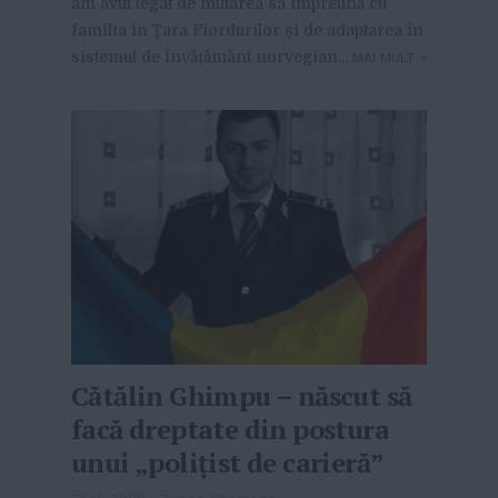
am avut legat de mutarea sa împreună cu
familia în Țara Fiordurilor și de adaptarea în
sistemul de învățământ norvegian...
MAI MULT
»
Cătălin Ghimpu – născut să
facă dreptate din postura
unui „polițist de carieră”