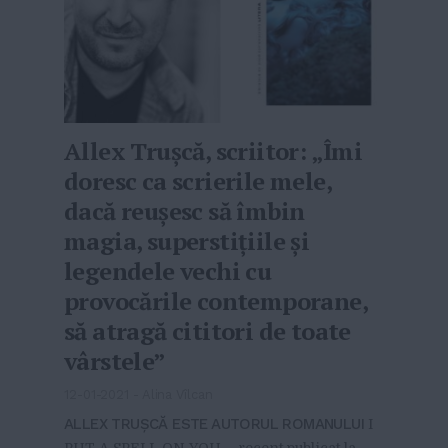
Allex Trușcă, scriitor: „Îmi
doresc ca scrierile mele,
dacă reușesc să îmbin
magia, superstițiile și
legendele vechi cu
provocările contemporane,
să atragă cititori de toate
vârstele”
12-01-2021
-
Alina Vîlcan
ALLEX TRUȘCĂ ESTE AUTORUL ROMANULUI
I
PUT A SPELL ON YOU…, recent publicat la