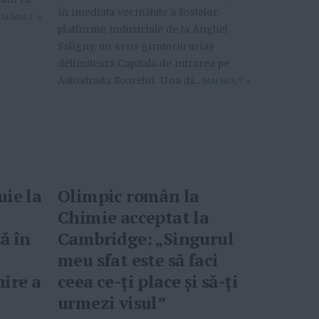
în imediata vecinătate a fostelor
AI MULT
»
platforme industriale de la Anghel
Saligny, un sens giratoriu uriaş
delimitează Capitala de intrarea pe
Autostrada Soarelui. Una di...
MAI MULT
»
ie la
Olimpic român la
Chimie acceptat la
ă în
Cambridge: „Singurul
meu sfat este să faci
ire a
ceea ce-ţi place şi să-ţi
urmezi visul”