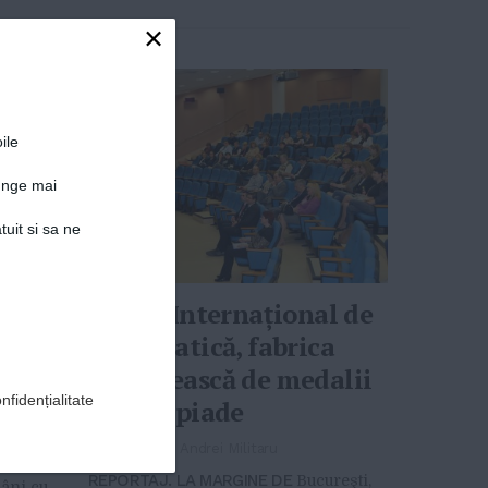
×
 al
ni:
ile
e
junge mai
 că
tuit si sa ne
 nu
ung
Liceul Internaţional de
Informatică, fabrica
românească de medalii
ste
nfidențialitate
la olimpiade
t
e în
29-05-2017
-
Andrei Militaru
rijește
REPORTAJ. LA MARGINE DE
Bucureşti,
mâni cu