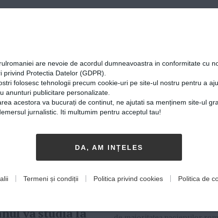
Directorul Medical
Institutului Funde
„Am ales medicina
orulromaniei are nevoie de acordul dumneavoastra in conformitate cu no
i privind Protectia Datelor (GDPR).
internă pentru că t
ostri folosesc tehnologii precum cookie-uri pe site-ul nostru pentru a a
face să te gândești
cu anunturi publicitare personalizate.
rea acestora va bucurați de continut, ne ajutati sa menținem site-ul gra
toate cazurile care
mersul jurnalistic. Iti multumim pentru acceptul tau!
pot fi rezolvate aj
aici”
an Muntean e
DA, AM INȚELES
ventul din Tecuci
28-08-2017
-
u care s-au bătut
INSTITUTULUI CLINIC FUNDENI
e
lii
Termeni și condiții
Politica privind cookies
Politica de co
rsitățile
primul loc din țară unde au fos
realizate transplanturi hepatic
naționale.
România și spitalul care se îng
ul va studia la
de majoritatea pacienților ro