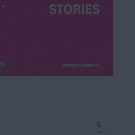
8
posts