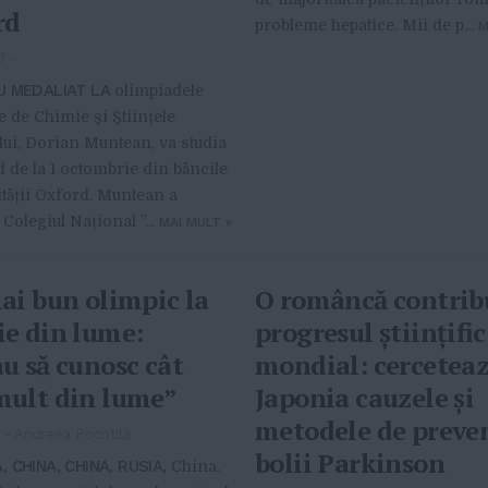
rd
probleme hepatice. Mii de p...
M
7
-
U MEDALIAT LA
olimpiadele
e de Chimie și Științele
ui, Dorian Muntean, va studia
 de la 1 octombrie din băncile
tății Oxford. Muntean a
Colegiul Național ”...
MAI MULT
»
ai bun olimpic la
O româncă contribu
e din lume:
progresul ştiinţific
u să cunosc cât
mondial: cerceteaz
mult din lume”
Japonia cauzele şi
metodele de preven
6
-
Andreea Pocotilă
bolii Parkinson
 CHINA, CHINA, RUSIA,
China.