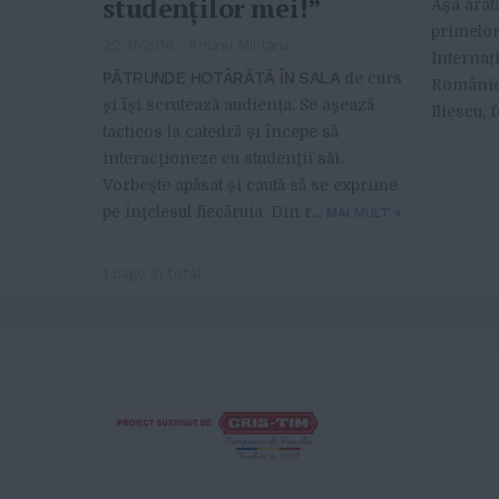
studenţilor mei!”
Așa arat
primelor
22-11-2016
-
Andrei Militaru
Internaț
PĂTRUNDE HOTÂRĂTĂ ÎN SALA
de curs
României
şi îşi scrutează audienţa. Se aşează
Iliescu, f
tacticos la catedră şi începe să
interacţioneze cu studenţii săi.
Vorbeşte apăsat şi caută să se exprime
pe înţelesul fiecăruia. Din r...
MAI MULT
»
1 page in total