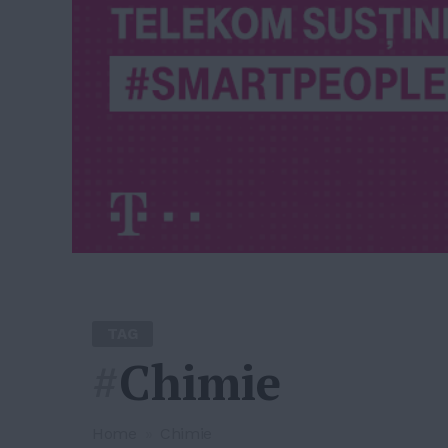
TAG
#
Chimie
Home
»
Chimie