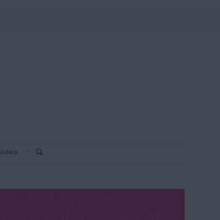
Video
Search