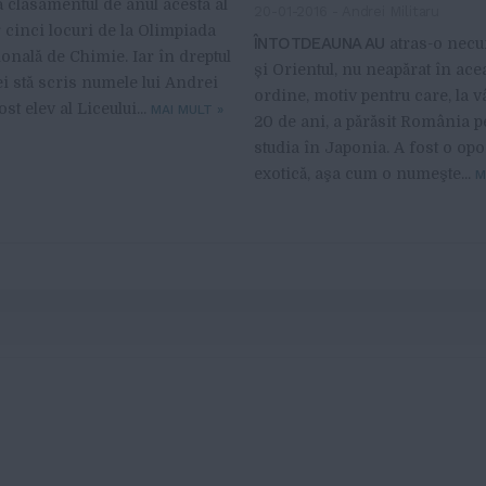
ă clasamentul de anul acesta al
20-01-2016
-
Andrei Militaru
 cinci locuri de la Olimpiada
ÎNTOTDEAUNA AU
atras-o necu
ională de Chimie. Iar în dreptul
și Orientul, nu neapărat în ace
 stă scris numele lui Andrei
ordine, motiv pentru care, la v
ost elev al Liceului...
MAI MULT
»
20 de ani, a părăsit România p
studia în Japonia. A fost o opo
exotică, aşa cum o numeşte...
M