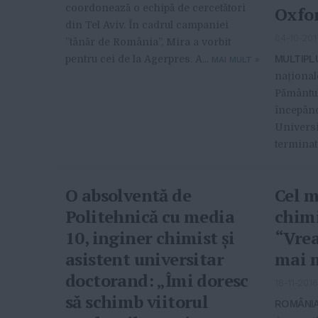
coordonează o echipă de cercetători
Oxfo
din Tel Aviv. În cadrul campaniei
04-10-201
”tânăr de România”, Mira a vorbit
MULTIPL
pentru cei de la Agerpres. A...
MAI MULT
»
național
Pământul
începând
Universi
terminat 
O absolventă de
Cel m
Politehnică cu media
chimi
10, inginer chimist şi
“Vrea
asistent universitar
mai 
doctorand: „Îmi doresc
18-11-201
să schimb viitorul
ROMÂNIA,