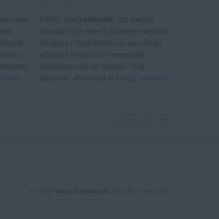
29-09-2015
-
FOTO: VLAD MANDRIC, CU
noscutul
steagul
astă
României pe umeri, primește medalia
ârsta de
olimpică | Unul dintre cei mai titraţi
entru a
olimpici români la competiţiile
rtunitate
internaţionale de Chimie, Vlad
Mandric, absolvent al Coleg...
AI MULT
»
MAI MULT
»
SCROLL TO TOP
© 2026.
Viitorul Romaniei
. All rights reserved.