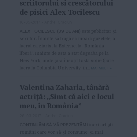
scriitorului si crescătorului
de pisici Alex Tocilescu
16-05-2017
-
Andrei Craciun
ALEX TOCILESCU (39 DE ANI)
este publicitar și
scriitor. Înainte să tragă să moară gazetele, a
lucrat ca ziarist la Externe, la “România
liberă”. Înainte de asta a stat degeaba pe la
New York, unde și-a însoțit fosta soție (care
lucra la Columbia University, în...
MAI MULT
»
Valentina Zaharia, tânără
actriță: „Simt că aici e locul
meu, în România”
28-03-2017
-
Andrei Craciun
CONTINUĂM SĂ VĂ PREZENTĂM
tineri artiști
români care vor să-și consume, și mai