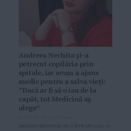
Andreea Nechita și-a
petrecut copilăria prin
spitale, iar acum a ajuns
medic pentru a salva vieți:
”Dacă ar fi să o iau de la
capăt, tot Medicină aș
alege”
16-10-2019
-
Viitorul Romaniei
ANDREEA NECHITA SE AFLĂ ÎNTR-UN
scaun cu