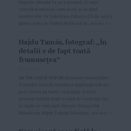
departe, talentul în țara noastră. Ei sunt
viitorul României, cum scrie și în titlul
acestui site. Pe Valentina Zaharia (31 de ani) o
puteți vedea la Teatrul Național di...
MAI MULT
»
Hajdu Tamás, fotograf: „În
detalii e de fapt toată
frumusețea”
27-09-2016
-
UN OM CASCĂ SUB UN
dinozaur amenințător.
O familie fericită mănâncă înghețată sub un
porc întins pe burtă, ca la plajă. O vacă
privește timidă dintr-o oază de verdeață, iar
în spate se văd niște blocuri. Fotograful
băimărean Hajdu Tamás folosește...
MAI MULT
»