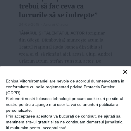
trebui să fac ceva ca
lucrurile să se îndrepte”
24-09-2018
-
Andrei Craciun
TÂNĂRUL ȘI TALENTATUL ACTOR
(originar
din Găești, Dâmbovița) muncește acum la
Teatrul Național Radu Stanca din Sibiu și
vrea, și el, să rămână aici, acasă. Citiți. Andrei
Crăciun Drum. Ștefan Tunsoiu, actor. De
unde vine Ștefan și unde vrea el s...
MAI MULT
»
×
Echipa Viitorulromaniei are nevoie de acordul dumneavoastra in
conformitate cu noile reglementari privind Protectia Datelor
(GDPR).
Partenerii nostri folosesc tehnologii precum cookie-uri pe site-ul
nostru pentru a ajunge mai usor la voi cu anunturi publicitare
personalizate.
Prin acceptarea acestora va bucurați de continut, ne ajutati sa
menținem site-ul gratuit si sa ne continuam demersul jurnalistic.
Iti multumim pentru acceptul tau!