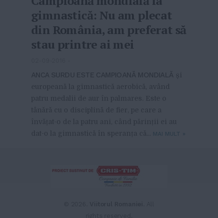
Campioană mondială la
gimnastică: Nu am plecat
din România, am preferat să
stau printre ai mei
02-09-2016
-
ANCA SURDU ESTE CAMPIOANĂ MONDIALĂ
și
europeană la gimnastică aerobică, având
patru medalii de aur în palmares. Este o
tânără cu o disciplină de fier, pe care a
învățat-o de la patru ani, când părinții ei au
dat-o la gimnastică în speranța că...
MAI MULT
»
© 2026.
Viitorul Romaniei
. All
rights reserved.