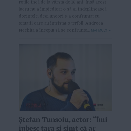
rotile încă de la vârsta de 16 ani, însă acest
lucru nu a împiedicat-o să-și îndeplinească
dorințele, deși uneori s-a confruntat cu
situații care au întristat-o teribil. Andreea
Nechita a început să se confrunte...
MAI MULT
»
Ștefan Tunsoiu, actor: “Îmi
iubesc ţara şi simt că ar