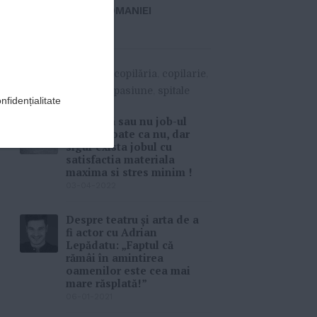
VIITORUL ROMANIEI
»
MORE
#
Andreea Nechita
,
copilăria
,
copilarie
,
medic
,
medicina
,
pasiune
,
spitale
nfidențialitate
(P) Există sau nu job-ul
ideal ? Poate ca nu, dar
sigur exista jobul cu
satisfactia materiala
maxima si stres minim !
03-04-2022
Despre teatru și arta de a
fi actor cu Adrian
Lepădatu: „Faptul că
rămâi în amintirea
oamenilor este cea mai
mare răsplată!”
06-01-2021