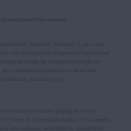
 din copilărie? Dar cea mai
 mai tristă” amintire. Probabil că, așa cum
 în care am rămas în scaunul cu rotile a fost
o lungă perioadă de recuperare la diferite
a, deci, adolescența mea nu a fost tocmai
tă fericire, potrivit
Life.ro
.
re cei care îmi cunosc parțial povestea
cest lucru m-a încurajat să aleg și eu această
 în alte domenii, total diferite, mama fiind