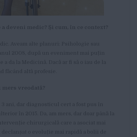
e a deveni medic? Și cum, în ce context?
dic. Aveam alte planuri: Psihologie sau
n anul 2008, după un eveniment mai puțin
e a da la Medicină. Dacă ar fi să o iau de la
d făcând altă profesie.
Ai mers vreodată?
e 3 ani, dar diagnosticul cert a fost pus în
lterior în 2015. Da, am mers, dar doar până la
intervenție chirurgicală care a asociat mai
 declanșat o evoluție mai rapidă a bolii de