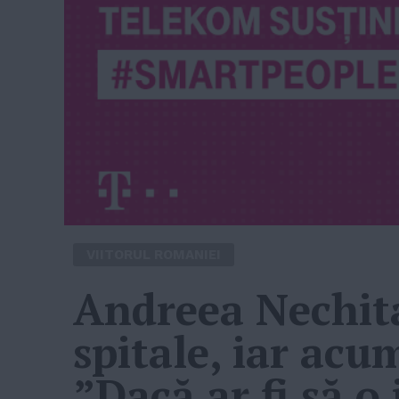
VIITORUL ROMANIEI
Andreea Nechita
spitale, iar acu
”Dacă ar fi să o