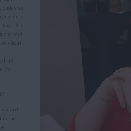
a a ales să
 și a spus
rtiza că e
ă e și mai
și-a văzut
, după
e, va
a?
ezident
tate pe
de