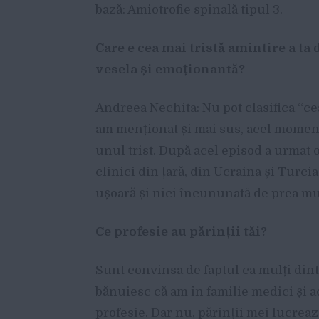
bază: Amiotrofie spinală tipul 3.
Care e cea mai tristă amintire a ta
vesela și emoționantă?
Andreea Nechita: Nu pot clasifica “cea
am menționat și mai sus, acel moment
unul trist. După acel episod a urmat 
clinici din țară, din Ucraina și Turci
ușoară și nici încununată de prea mul
Ce profesie au părinții tăi?
Sunt convinsa de faptul ca mulți dint
bănuiesc că am în familie medici și a
profesie. Dar nu, părinții mei lucrează