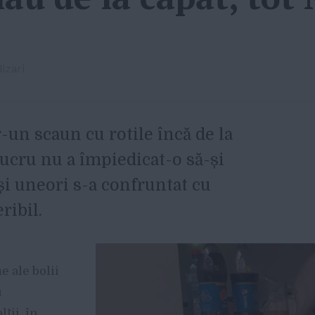
izari
r-un scaun cu rotile încă de la
 lucru nu a împiedicat-o să-și
și uneori s-a confruntat cu
ribil.
e
 ale bolii
u
lții, în