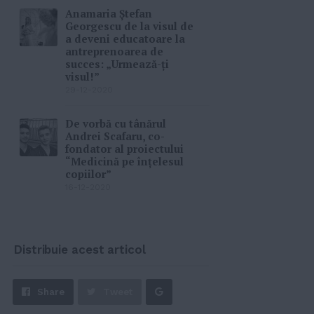
Anamaria Ștefan
Georgescu de la visul de
a deveni educatoare la
antreprenoarea de
succes: „Urmează-ți
visul!”
29-12-2020
De vorbă cu tânărul
Andrei Scafaru, co-
fondator al proiectului
“Medicină pe înțelesul
copiilor”
16-12-2020
Distribuie acest articol
Share
Share
Tweet