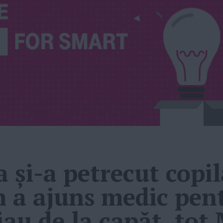
 și-a petrecut copil
m a ajuns medic pent
 iau de la capăt, tot