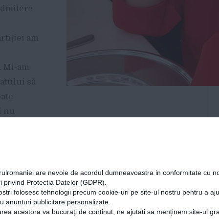
 admitere
rtiției am
e. Mi-am
atului să
oate
i nu
a după cei 5 ani să fiu pregatită așa cum îmi
tre pacienți.
orulromaniei are nevoie de acordul dumneavoastra in conformitate cu no
i privind Protectia Datelor (GDPR).
ostri folosesc tehnologii precum cookie-uri pe site-ul nostru pentru a a
cu anunturi publicitare personalizate.
rea acestora va bucurați de continut, ne ajutati sa menținem site-ul gra