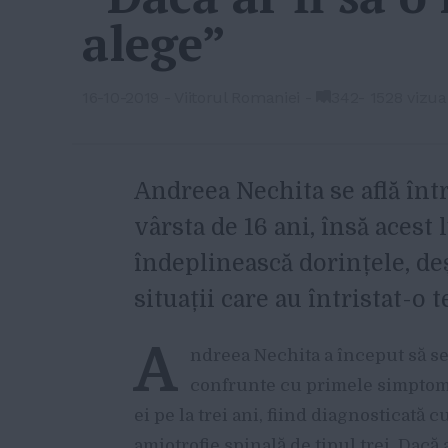
alege”
16-10-2019
-
Viitorul Romaniei
-
342
-
1528 vizual
A
ndreea Nechita se află înt
vârsta de 16 ani, însă acest
îndeplinească dorințele, de
situații care au întristat-o te
A
ndreea Nechita a început să s
confrunte cu primele simptome
ei pe la trei ani, fiind diagnosticată c
amiotrofie spinală de tipul trei. Dacă a