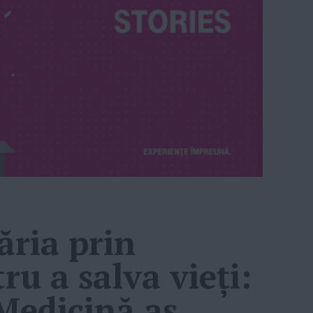
ăria prin
ru a salva vieți:
 Medicină aș