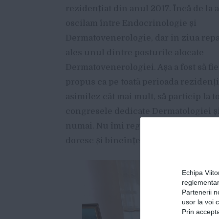
rezidențiat din anul 2017. Încă de la
oscilam între Endocrinologie și
Dermatovenerologie, dar in ziua repa
ales unul dintre posturile alocate
Dermatovenerologiei. Așa a fost să fi
propus ca pe toată perioada rezidenți
asimilez cât mai mult, să particip la t
congresele dedicate Dermatologiei ș
numai. Nu îmi regret decizia și sper c
doresc și bineînțeles, apreciată de că
Echipa Viit
reglementar
Partenerii n
usor la voi 
Prin accepta