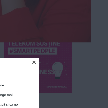
×
ile
junge mai
Detalii articol
tuit si sa ne