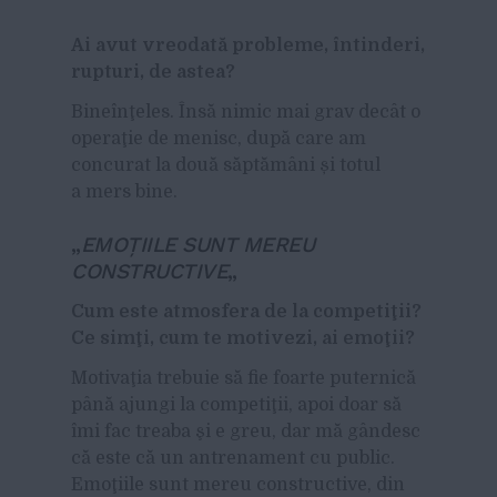
Ai avut vreodată probleme, întinderi,
rupturi, de astea?
Bineînţeles. Însă nimic mai grav decât o
operaţie de menisc, după care am
concurat la două săptămâni și totul
a mers bine.
„
EMOŢIILE SUNT MEREU
CONSTRUCTIVE
„
Cum este atmosfera de la competiţii?
Ce simţi, cum te motivezi, ai emoţii?
Motivaţia trebuie să fie foarte puternică
până ajungi la competiţii, apoi doar să
îmi fac treaba şi e greu, dar mă gândesc
că este că un antrenament cu public.
Emoţiile sunt mereu constructive, din