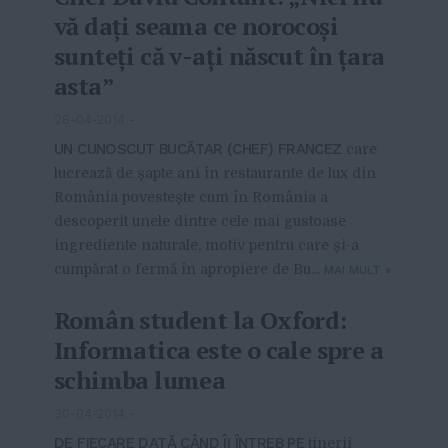
vă dați seama ce norocoși
sunteți că v-ați născut în țara
asta”
28-04-2014
-
UN CUNOSCUT BUCĂTAR (CHEF) FRANCEZ
care
lucrează de șapte ani în restaurante de lux din
România povestește cum în România a
descoperit unele dintre cele mai gustoase
ingrediente naturale, motiv pentru care și-a
cumpărat o fermă în apropiere de Bu...
MAI MULT
»
Român student la Oxford:
Informatica este o cale spre a
schimba lumea
30-04-2014
-
DE FIECARE DATĂ CÂND ÎI ÎNTREB PE
tinerii