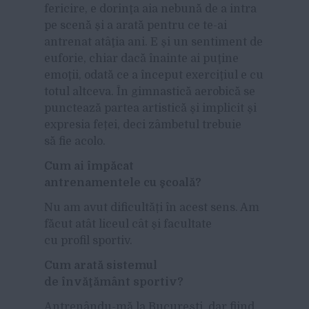
fericire, e dorinţa aia nebună de a intra
pe scenă şi a arată pentru ce te-ai
antrenat atâţia ani. E şi un sentiment de
euforie, chiar dacă înainte ai puţine
emoţii, odată ce a început exerciţiul e cu
totul altceva. În gimnastică aerobică se
punctează partea artistică şi implicit şi
expresia feței, deci zâmbetul trebuie
să fie acolo.
Cum ai împăcat
antrenamentele cu şcoală?
Nu am avut dificultăți în acest sens. Am
făcut atât liceul cât şi facultate
cu profil sportiv.
Cum arată sistemul
de învăţământ sportiv?
Antrenându-mă la Bucureşti, dar fiind