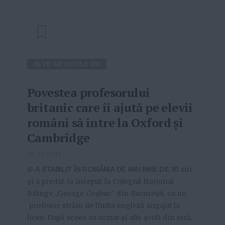
on
with
Google+
WhatsApp
ALTE ARTICOLE DE
Povestea profesorului
britanic care îi ajută pe elevii
români să intre la Oxford și
Cambridge
18-02-2014
-
S-A STABILIT ÎN ROMÂNIA DE MAI BINE DE 10
ani
și a predat, la început, la Colegiul Național
Bilingv „George Coșbuc” din București, ca un
profesor străin de limba engleză angajat la
liceu. După aceea au urmat și alte școli din țară,