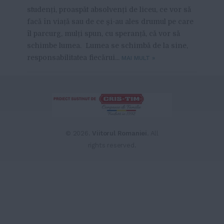
studenți, proaspăt absolvenți de liceu, ce vor să
facă în viață sau de ce și-au ales drumul pe care
îl parcurg, mulți spun, cu speranță, că vor să
schimbe lumea. Lumea se schimbă de la sine,
responsabilitatea fiecărui...
MAI MULT
»
From this category »
Cătălina Moleavin, cofondator
NoteInCatalog: „Când am
© 2026.
Viitorul Romaniei
. All
lansat platforma în școli la
început, nu mă așteptam la o
rights reserved.
rezistență la schimbare atât de
mare”
13-09-2021
Giorgiana Loredana Matei –
între libertate absolută și
dorința de a face carieră prin
salvarea de vieți: „Studiați