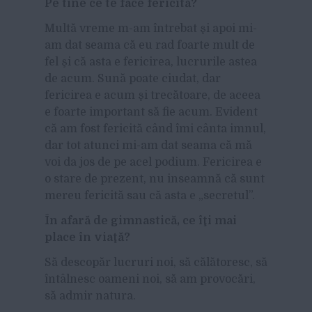
Pe tine ce te face fericită?
Multă vreme m-am întrebat şi apoi mi-
am dat seama că eu rad foarte mult de
fel şi că asta e fericirea, lucrurile astea
de acum. Sună poate ciudat, dar
fericirea e acum şi trecătoare, de aceea
e foarte important să fie acum. Evident
că am fost fericită când îmi cânta imnul,
dar tot atunci mi-am dat seama că mă
voi da jos de pe acel podium. Fericirea e
o stare de prezent, nu inseamnă că sunt
mereu fericită sau că asta e „secretul”.
În afară de gimnastică, ce îţi mai
place în viaţă?
Să descopăr lucruri noi, să călătoresc, să
întâlnesc oameni noi, să am provocări,
să admir natura.