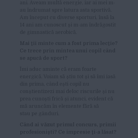
ani. Aveam multă energie, iar ai mei m-
au îndrumat spre latura asta sportivă.
Am început cu diverse sporturi, însă la
14 ani am cunoscut şi m-am îndrăgostit
de gimnastică aerobică.
Mai ţii minte cum a fost prima lecţie?
Ce trece prin mintea unui copil când
se apucă de sport?
Îmi aduc aminte că eram foarte
energică. Voiam să ştiu tot şi să îmi iasă
din prima, când eşti copil nu
conştientizezi mai deloc riscurile şi nu
prea cunoşti frică şi atunci, evident că
mă aruncăm în elemente fără să
stau pe gânduri.
Când ai văzut primul concurs, primii
profesionişti? Ce impresie ţi-a lăsat?