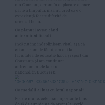
din Constanţa, eram în deplasare o mare
parte a timpului, însă nu cred că e o
experienţă foarte diferită de
orice alt liceu.
Ce planuri aveai când
ai terminat liceul?
Încă nu îmi îndeplinisem visul, aşa că
ştiam ce am de făcut, am dat la
facultatea de educaţie fizică şi sport din
Constanţa şi am continuat
antrenamentele la lotul
naţional, în Bucureşti.
Ce medalii ai luat cu lotul naţional?
Foarte multe, cele mai importante fiind:
două de aur şi una de argint la World