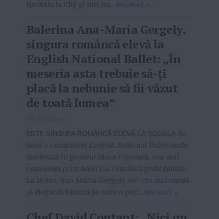
inclusiv la Cluj și într-un...
MAI MULT
»
Balerina Ana-Maria Gergely,
singura româncă elevă la
English National Ballet: „În
meseria asta trebuie să-ți
placă la nebunie să fii văzut
de toată lumea”
06-03-2014
-
ESTE SINGURA ROMÂNCĂ ELEVĂ LA ȘCOALA
de
balet a companiei English National Ballet, unde
dansează în prezent Alina Cojocaru, cea mai
cunoscută prim-balerină româncă peste hotare.
La 18 ani, Ana-Maria Gergely are cea mai curată
și elegantă tehnică pe care o poți...
MAI MULT
»
Chef David Contant: „Nici nu