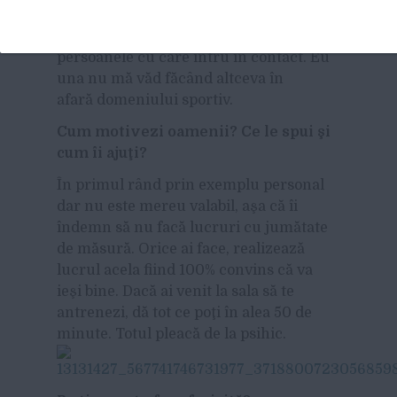
În prezent sunt antrenor de fitness, iar
obiectivul meu este să influenţez pozitiv
persoanele cu care întru în contact. Eu
una nu mă văd făcând altceva în
afară domeniului sportiv.
Cum motivezi oamenii? Ce le spui şi
cum îi ajuţi?
În primul rând prin exemplu personal
dar nu este mereu valabil, aşa că îi
îndemn să nu facă lucruri cu jumătate
de măsură. Orice ai face, realizează
lucrul acela fiind 100% convins că va
ieşi bine. Dacă ai venit la sala să te
antrenezi, dă tot ce poţi în alea 50 de
minute. Totul pleacă de la psihic.