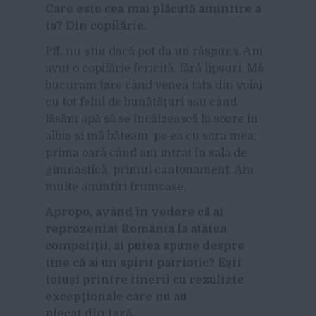
Care este cea mai plăcută amintire a
ta? Din copilărie.
Pff..nu ştiu dacă pot da un răspuns. Am
avut o copilărie fericită, fără lipsuri. Mă
bucuram tare când venea tata din voiaj
cu tot felul de bunătăţuri sau când
lăsăm apă să se încălzească la soare în
albie şi mă băteam pe ea cu sora mea;
prima oară când am intrat în sala de
gimnastică, primul cantonament. Am
multe amintiri frumoase.
Apropo, având în vedere că ai
reprezentat România la atâtea
competiţii, ai putea spune despre
tine că ai un spirit patriotic? Eşti
totuşi printre tinerii cu rezultate
excepţionale care nu au
plecat din ţară.