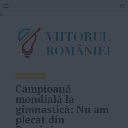
SEARCH
Skip
a
to
content
INTERVIURI
Campioană
mondială la
gimnastică: Nu am
plecat din