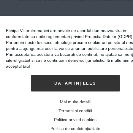
„
NU MĂ VĂD FĂCÂND ALTCEVA ÎN
AFARĂ DOMENIULUI SPORTIV
„
Echipa Viitorulromaniei are nevoie de acordul dumneavoastra in
conformitate cu noile reglementari privind Protectia Datelor (GDPR)
Ai avut şi mentori? Persoane care au
Partenerii nostri folosesc tehnologii precum cookie-uri pe site-ul nos
pentru a ajunge mai usor la voi cu anunturi publicitare personalizate
influenţat mult dezvoltarea ta
Prin acceptarea acestora va bucurați de continut, ne ajutati sa men
profesională şi personală?
site-ul gratuit si sa ne continuam demersul jurnalistic. Iti multumim 
acceptul tau!
În dezvoltarea personală, nu.
Profesional, le datorez totul antrenorilor
mei. Cristiana Spânu m-a luat sub aripa
DA, AM INȚELES
ei când eram micuţă, apoi am ajuns la
lotul de seniori, în care Maria Fumea
Mai multe detalii
scoate de ani buni campioni în această
ramură a gimnasticii.
Termeni și condiții
Politica privind cookies
Ce face un campion la gimnastică mai
târziu? Ce planuri ai?
Politica de confidențialitate