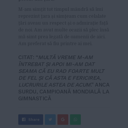
M-am simţit tot timpul mândră să îmi
reprezint ţara şi simţeam cum celalate
ţări aveau un respect şi o admiraţie faţă
de noi. Am avut multe ocazii să plec însă
mă simt prea legată de oamenii de aici.
Am preferat să fiu printre ai mei.
CITAT: “
MULTĂ VREME M-AM
ÎNTREBAT ŞI APOI MI-AM DAT
SEAMA CĂ EU RAD FOARTE MULT
DE FEL ŞI CĂ ASTA E FERICIREA,
LUCRURILE ASTEA DE ACUM
.” ANCA
SURDU, CAMPIOANĂ MONDIALĂ LA
GIMNASTICĂ
Share
Send
Share
Tweet