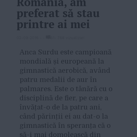
România, am
preferat să stau
printre ai mei
02-09-2016
-
-
61
-
768 vizualizari
Anca Surdu este campioană
mondială și europeană la
gimnastică aerobică, având
patru medalii de aur în
palmares. Este o tânără cu o
disciplină de fier, pe care a
învățat-o de la patru ani,
când părinții ei au dat-o la
gimnastică în speranța că o
să-i mai domolească din