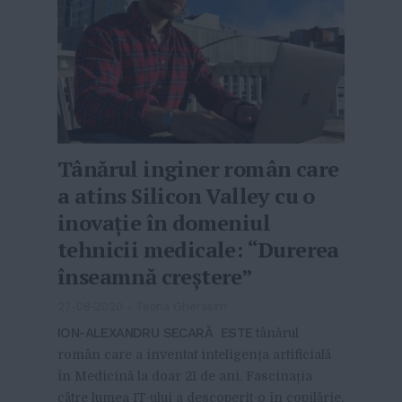
Tânărul inginer român care
a atins Silicon Valley cu o
inovație în domeniul
tehnicii medicale: “Durerea
înseamnă creștere”
27-08-2020
-
Teona Gherasim
ION-ALEXANDRU SECARĂ ESTE
tânărul
român care a inventat inteligența artificială
în Medicină la doar 21 de ani. Fascinația
către lumea IT-ului a descoperit-o în copilărie,