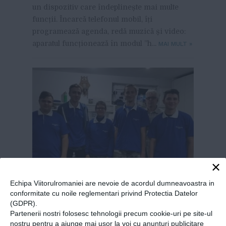
un dispozitiv care îndeplinește mai multe
funcții. Încarcă telefonul mobil, îți
programează agenda, redă muzică și video:
aparatul funcționează în modul ”h...
MAI MULT
»
×
Echipa Viitorulromaniei are nevoie de acordul dumneavoastra in
conformitate cu noile reglementari privind Protectia Datelor
Elevii care au ajuns
(GDPR).
specialiști în mecatronică:
Partenerii nostri folosesc tehnologii precum cookie-uri pe site-ul
nostru pentru a ajunge mai usor la voi cu anunturi publicitare