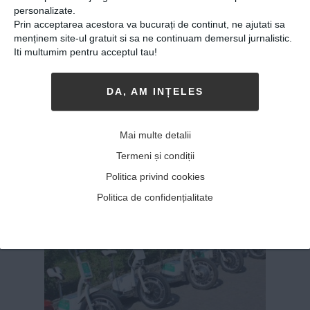
la doar 12 ani, a construit
personalizate.
un amplificator de sunet
Prin acceptarea acestora va bucurați de continut, ne ajutati sa
menținem site-ul gratuit si sa ne continuam demersul jurnalistic.
20-11-2017
-
Iti multumim pentru acceptul tau!
DOI INGINERI AU PUS BAZELE UNUL CLUB
de
mecatronică și le oferă posibilitatea tinerilor
DA, AM INȚELES
de a crea proiecte. Marius Dumitrescu și
Aurel Puichiliță găzduiesc 25 de tineri care
dau viață unor mașini compuse din piese
Mai multe detalii
recondiționate. „Mecatronica este...
MAI MULT
»
Termeni și condiții
Politica privind cookies
Politica de confidențialitate