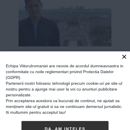
Românul de 23 de ani care
×
lucrează pentru guvernul de
Echipa Viitorulromaniei are nevoie de acordul dumneavoastra in
la Paris: „Mă pregătesc
conformitate cu noile reglementari privind Protectia Datelor
(GDPR).
pentru o profesie nouă,
Partenerii nostri folosesc tehnologii precum cookie-uri pe site-ul
căutată în instituțiile
nostru pentru a ajunge mai usor la voi cu anunturi publicitare
personalizate.
internaționale!”
Prin acceptarea acestora va bucurați de continut, ne ajutati sa
menținem site-ul gratuit si sa ne continuam demersul jurnalistic.
14-01-2019
-
Ionut Axinescu
Iti multumim pentru acceptul tau!
DAN MĂDĂLIN PAVEL ARE 23 DE ANI ȘI
este
originar din Bistrița. După terminarea
DA, AM INȚELES