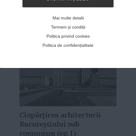
liceului în orașul natal, tânărul și-a continuat
studiile la Cluj, unde a absolvit ca șef de
promoție Facultatea de Litere, specializarea
Mai multe detalii
Limbi Moderne Aplicate, din cadr...
MAI MULT
»
Termeni și condiții
Politica privind cookies
Politica de confidențialitate
Ciopârțirea arhitecturii
Bucureștiului sub
comunism (ep 1)