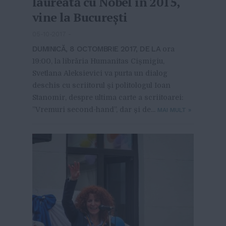
laureată cu Nobel în 2015,
vine la București
05-10-2017
-
DUMINICĂ, 8 OCTOMBRIE 2017, DE LA
ora
19:00, la librăria Humanitas Cișmigiu,
Svetlana Aleksievici va purta un dialog
deschis cu scriitorul și politologul Ioan
Stanomir, despre ultima carte a scriitoarei:
”Vremuri second-hand”, dar și de...
MAI MULT
»