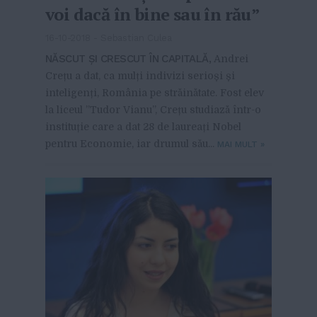
voi dacă în bine sau în rău”
16-10-2018
-
Sebastian Culea
NĂSCUT ȘI CRESCUT ÎN CAPITALĂ,
Andrei
Crețu a dat, ca mulți indivizi serioși și
inteligenți, România pe străinătate. Fost elev
la liceul ”Tudor Vianu”, Crețu studiază într-o
instituție care a dat 28 de laureați Nobel
pentru Economie, iar drumul său...
MAI MULT
»