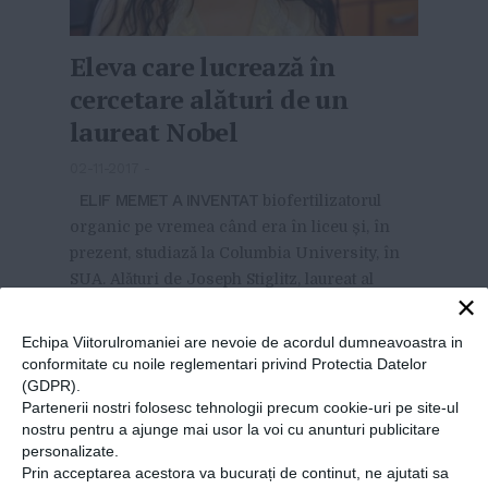
Eleva care lucrează în
cercetare alături de un
laureat Nobel
02-11-2017
-
ELIF MEMET A INVENTAT
biofertilizatorul
organic pe vremea când era în liceu și, în
prezent, studiază la Columbia University, în
SUA. Alături de Joseph Stiglitz, laureat al
×
premiului Nobel pentru economie în 2001,
lucrează în cercetarea domeniului...
MAI MULT
»
Echipa Viitorulromaniei are nevoie de acordul dumneavoastra in
conformitate cu noile reglementari privind Protectia Datelor
(GDPR).
Partenerii nostri folosesc tehnologii precum cookie-uri pe site-ul
nostru pentru a ajunge mai usor la voi cu anunturi publicitare
personalizate.
Prin acceptarea acestora va bucurați de continut, ne ajutati sa