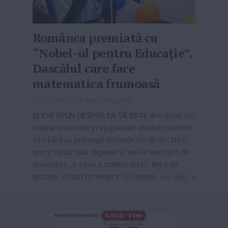
Românca premiată cu
“Nobel-ul pentru Educație”.
Dascălul care face
matematica frumoasă
22-03-2017
-
Andreea Pocotilă
ELEVII SPUN DESPRE EA CĂ ESTE
deschisă, cu
simțul umorului și că găsește metode inedite
să-i facă să priceapă formule încâlcite. Unii
merg chiar mai departe și nu se tem nici de
descrieri: „o zână a matematicii”. Nu e de
mirare, având în vedere că uneori...
MAI MULT
»