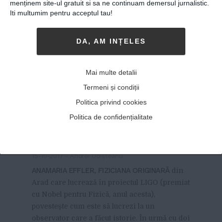
menținem site-ul gratuit si sa ne continuam demersul jurnalistic.
Iti multumim pentru acceptul tau!
DA, AM INȚELES
Mai multe detalii
Românca din proiectul
Termeni și condiții
premiat cu Nobel pentru
Politica privind cookies
Fizică 2017: „A contat mult
Politica de confidențialitate
educaţia primită în
România”
15-10-2017
-
Andrei Udișteanu
ANAMARIA EFFLER, FIZICIANA ORIGINARĂ
din
Arad care lucrează în proiectul LIGO (premiat
cu Nobel pentru Fizică, anul acesta),
povesteşte cum este să lucrezi la un
observator care a făcut istorie. În urmă cu doi