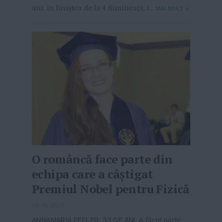
ani, în liniştea de la 4 dimineaţa, i...
MAI MULT
»
O româncă face parte din
echipa care a câștigat
Premiul Nobel pentru Fizică
06-10-2017
-
ANNAMARIA EFFLER, 33 DE ANI, A
făcut parte