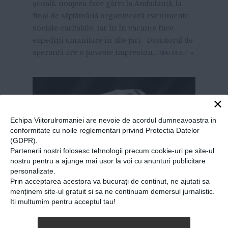
școală, noaptea face gărzi la Ambulanță, la
final de săptămână organizează evenimente
sociale caritabile, iar în în vacanțe face
expediții umanitare în alte țări Donatorul de
speranță are o poveste impresion...
MAI MULT
»
×
Echipa Viitorulromaniei are nevoie de acordul dumneavoastra in
conformitate cu noile reglementari privind Protectia Datelor
(GDPR).
Partenerii nostri folosesc tehnologii precum cookie-uri pe site-ul
nostru pentru a ajunge mai usor la voi cu anunturi publicitare
personalizate.
Prin acceptarea acestora va bucurați de continut, ne ajutati sa
menținem site-ul gratuit si sa ne continuam demersul jurnalistic.
Iti multumim pentru acceptul tau!
Cătălina Bălălău, actriță:
“Nu am gânduri de plecare,