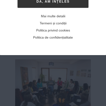
DA, AM INȚELES
mă simt bine aici”
27-08-2018
-
Andrei Craciun
Mai multe detalii
DUPĂ O SERIE DE INTERVIURI CU
artiști care
Termeni și condiții
trăiesc și lucrează în capitală, astăzi mergem
Politica privind cookies
la Piatra-Neamț pentru a o cunoaște pe
Cătălina Bălălău, de la Teatrul Tineretului (TT)
Politica de confidențialitate
din localitate, una dintre cele mai apreciate
tinere actrițe din țara noastră. Iat...
MAI MULT
»