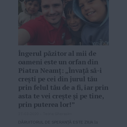
Îngerul păzitor al mii de
oameni este un orfan din
Piatra Neamț: „Învață să-i
crești pe cei din jurul tău
prin felul tău de a fi, iar prin
asta te vei crește și pe tine,
prin puterea lor!”
27-03-2020
-
Teona Gherasim
DĂRUITORUL DE SPERANȚĂ ESTE ZIUA
la