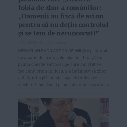
fobia de zbor a românilor:
„Oamenii au frică de avion
pentru că nu dețin controlul
și se tem de necunoscut!”
17-12-2018
-
Ionut Axinescu
SEBASTIAN RADU ARE 29 DE ANI ȘI
e pasionat
de aviație de la sfârșitul clasei a 11-a. „A fost
prima chestie serioasă pe care am vrut s-o
fac când eram în liceu. S-a întâmplat să zbor
o dată, mi-a plăcut mult, așa că în fiecare
weekend mă găseai pe aerodromu...
MAI MULT
»