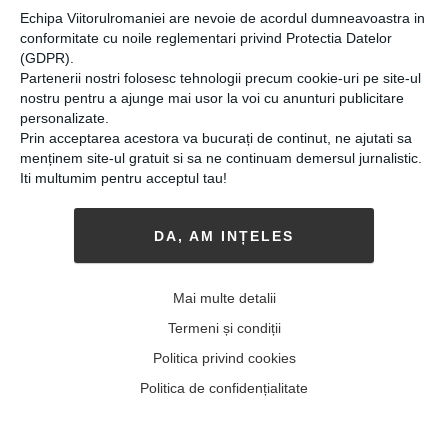
Echipa Viitorulromaniei are nevoie de acordul dumneavoastra in
conformitate cu noile reglementari privind Protectia Datelor
(GDPR).
Partenerii nostri folosesc tehnologii precum cookie-uri pe site-ul
nostru pentru a ajunge mai usor la voi cu anunturi publicitare
personalizate.
Prin acceptarea acestora va bucurați de continut, ne ajutati sa
Psiholog în România. Alice
menținem site-ul gratuit si sa ne continuam demersul jurnalistic.
Macrina Cornea: „Le spun
Iti multumim pentru acceptul tau!
tuturor că atunci când avem
DA, AM INȚELES
o problemă, automat avem
și soluția ei”
Mai multe detalii
19-03-2019
-
Alina Vîlcan
Termeni și condiții
DE VORBĂ CU ALICE MACRINA
Cornea,
Politica privind cookies
psiholog în domeniul resurselor umane,
coach şi consilier pentru dezvoltare
Politica de confidențialitate
personală şi vocaţională, despre schimbare
și „problemele” omului modern în România