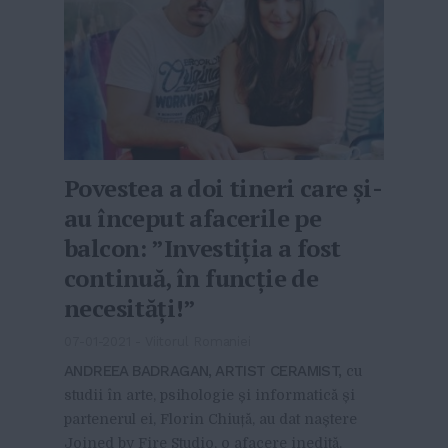
Povestea a doi tineri care și-
au început afacerile pe
balcon: ”Investiția a fost
continuă, în funcție de
necesități!”
07-01-2021
-
Viitorul Romaniei
ANDREEA BADRAGAN, ARTIST CERAMIST,
cu
studii în arte, psihologie și informatică și
partenerul ei, Florin Chiuță, au dat naștere
Joined by Fire Studio, o afacere inedită.