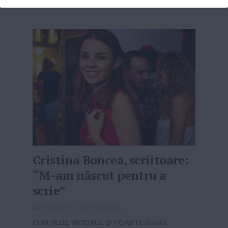
mileniului III. ID. Cine este Alice...
MAI MULT
»
Cristina Boncea, scriitoare:
“M-am născut pentru a
scrie”
04-02-2019
-
Andrei Craciun
CUM VEDE VIITORUL O FOARTE
tânără