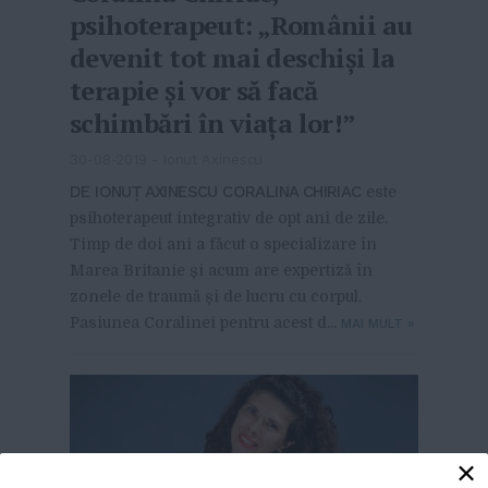
psihoterapeut: „Românii au
devenit tot mai deschiși la
terapie și vor să facă
schimbări în viața lor!”
30-08-2019
-
Ionut Axinescu
DE IONUȚ AXINESCU CORALINA CHIRIAC
este
psihoterapeut integrativ de opt ani de zile.
Timp de doi ani a făcut o specializare în
Marea Britanie și acum are expertiză în
zonele de traumă și de lucru cu corpul.
Pasiunea Coralinei pentru acest d...
MAI MULT
»
×