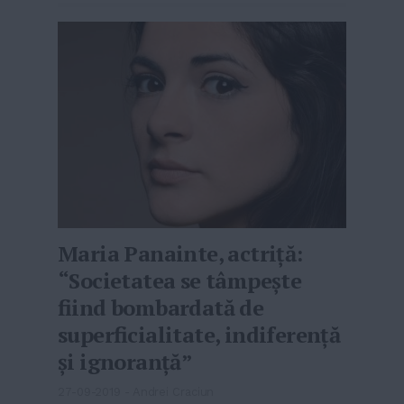
Maria Panainte, actriță:
“Societatea se tâmpeşte
fiind bombardată de
superficialitate, indiferență
și ignoranță”
27-09-2019
-
Andrei Craciun