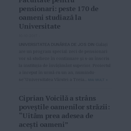
pensionari: peste 170 de
oameni studiază la
Universitate
10-10-2017
-
UNIVERSITATEA DUNĂREA DE JOS DIN
Galați
are un program special: zeci de pensionari
vor să studieze în continuare și s-au înscris
la instituția de învățământ superior. Proiectul
a început în urmă cu un an, numindu-
se”Universitatea Vârstei a Treia...
MAI MULT
»
Ciprian Voicilă a strâns
poveștile oamenilor străzii:
“Uităm prea adesea de
acești oameni”