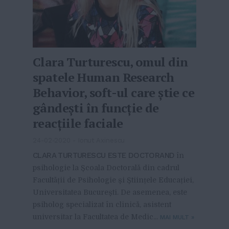
Clara Turturescu, omul din
spatele Human Research
Behavior, soft-ul care știe ce
gândești în funcție de
reacțiile faciale
24-02-2020
-
Ionut Axinescu
CLARA TURTURESCU ESTE DOCTORAND
în
psihologie la Școala Doctorală din cadrul
Facultății de Psihologie și Științele Educației,
Universitatea București. De asemenea, este
psiholog specializat în clinică, asistent
universitar la Facultatea de Medic...
MAI MULT
»