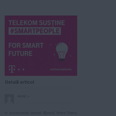
Detalii articol
»
MORE
#
economist
,
eseist
,
filosof
,
Petre Tutea