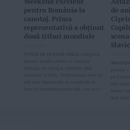
Weekend excelent
Astăz
pentru România la
de ani
canotaj. Prima
Cipri
reprezentativă a obținut
Copilu
două titluri mondiale
scena
Slavic
02-10-2017
-
FETELE DE LA DOUĂ VÂSLE,
categorie
02-10-201
ușoară, Ionela Lehaci și Gianina
ANIVERSA
Beleagă, au câștigat, sâmbătă, titlul
pianist, 
mondial, în SUA. Performanța este cu
pe 2 octo
atât mai importantă, în condițiile în
sub nume
care se consuma pentru ulti...
MAI MULT
»
Nume care
mai întâi