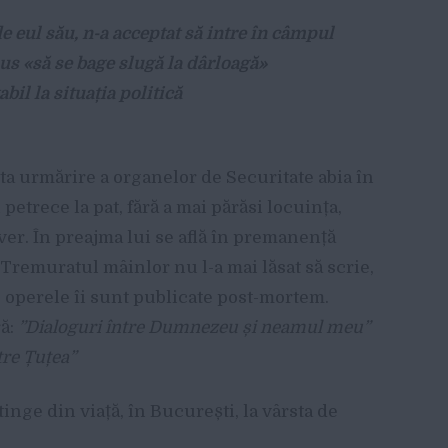
e eul său, n-a acceptat să intre în câmpul
us «să se bage slugă la dârloagă»
il la situația politică
 urmărire a organelor de Securitate abia în
 petrece la pat, fără a mai părăsi locuința,
ver. În preajma lui se află în premanență
. Tremuratul mâinlor nu l-a mai lăsat să scrie,
te operele îi sunt publicate post-mortem.
ră:
”Dialoguri între Dumnezeu și neamul meu”
tre Țuțea”
inge din viață, în București, la vârsta de