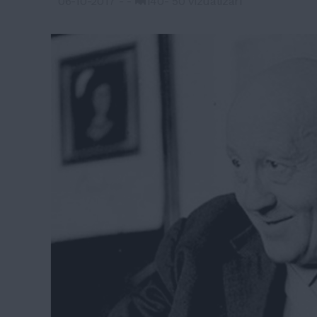
06-10-2017
-
-
140
-
50 vizualizari