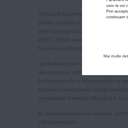
usor la voi 
Prin accepta
Țuțea a fost protejat de epurările ma
continuam de
politic Lucrețiu Pătrășcanu. Acesta n
arestat, moment în care a fost reținut
(1953 – 1956), a fost închis până în 19
favoarea anglo-americanilor.
Mai multe deta
Anchetatorii Securității n-au putut p
dovedește un referat eliberat un an m
închisoarea de la Jilava pentru ca, ma
regimul având nevoie de țapi ispășitor
condamnat la muncă zilnică și 8 ani 
În urma amnistiei este eliberat, în 19
o fișă personală: