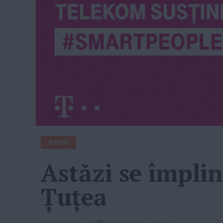
STIRI
Astăzi se împlin
Țuțea