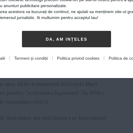
cu anunturi publicitare personalizate.
rea acestora va bucurați de continut, ne ajutati sa menținem site-ul gra
sive din organele de stat de către omul
mersul jurnalistic. Iti multumim pentru acceptul tau!
-a avut probleme până ca Pătrășcanu să fie
 și Petre Țuțea care (1948), cu o întrerupere
DA, AM INȚELES
64. Acuzațiile erau de spionaj în
lii
Termeni și condiții
Politica privind cookies
Politica de co
roba vreo încălcare a legii, așa cum
ai târziu, semnat de Securitate. E trimis în
i apoi, să fie transportat la Ocnele Mari,
i pentru ”activitatea legionară”. În 1959 e
de degradare civică.
64, însă patru ani mai târziu i se întocmește