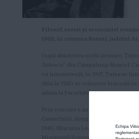
Filosof, eseist și economist român
1902, în comuna Boteni, județul Ar
D
upă absolvirea școlii primare, Țuț
Golescu” din Câmpulung Muscel. Cum
cu intermitență, în 1917, Țuțea se înt
Abia în 1920 se reînscrie la școală în
admis la Facultatea de Drept.
Prin concurs e angajat – în 1933 – ca 
Comerțului, detașat câteva luni la Be
Echipa Viit
1940, Mișcarea Legionară îi oferă lui 
reglementar
Ministerul Economiei Naționale.
Partenerii n