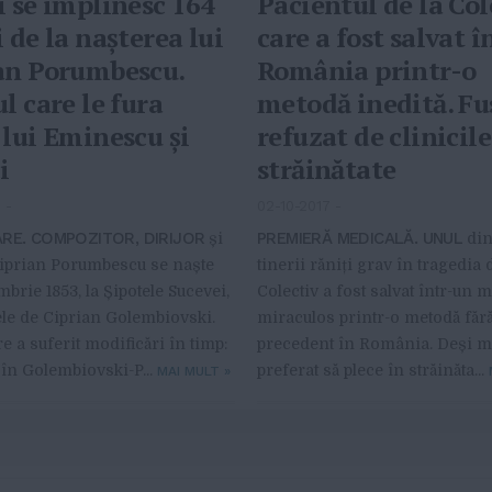
i se împlinesc 164
Pacientul de la Col
 de la nașterea lui
care a fost salvat î
an Porumbescu.
România printr-o
l care le fura
metodă inedită. Fu
 lui Eminescu și
refuzat de clinicile
i
străinătate
7
-
02-10-2017
-
RE. COMPOZITOR, DIRIJOR
PREMIERĂ MEDICALĂ. UNUL
și
din
Ciprian Porumbescu se naște
tinerii răniți grav în tragedia 
mbrie 1853, la Șipotele Sucevei,
Colectiv a fost salvat într-un 
le de Ciprian Golembiovski.
miraculos printr-o metodă făr
 a suferit modificări în timp:
precedent în România. Deși mu
 în Golembiovski-P...
preferat să plece în străinăta...
MAI MULT
»