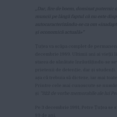
„Dar, fire de boem, dominat puternic d
muncii pe lângă faptul că nu este disp
autocaracterizându-se ca om «inadaptab
și economică actuală»”
Țuțea va scăpa complet de permanenta
decembrie 1989. Ultimii ani ai vieții îi
starea de sănătate înrăutățindu-se se
prietenii de detenție, dar și studenți
așa că trebuia să dicteze, iar mai toa
Printre cele mai cunoscute se numă
și
”322 de vorbe memorabile ale lui Pe
Pe 3 decembrie 1991, Petre Țuțea se st
89 de ani.