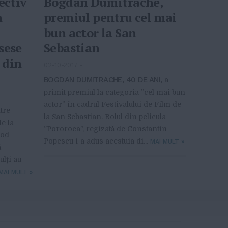
ectiv
Bogdan Dumitrache,
n
premiul pentru cel mai
bun actor la San
sese
Sebastian
 din
02-10-2017
-
BOGDAN DUMITRACHE, 40 DE ANI,
a
primit premiul la categoria ”cel mai bun
actor” în cadrul Festivalului de Film de
tre
la San Sebastian. Rolul din pelicula
de la
”Pororoca”, regizată de Constantin
mod
Popescu i-a adus acestuia di...
MAI MULT
»
ă
lți au
MAI MULT
»
You might find interesting...