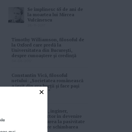
Se împlinesc 65 de ani de
la moartea lui Mircea
Vulcănescu
28-11-2017
Timothy Williamson, filosoful de
la Oxford care predă la
Universitatea din București,
despre cunoaștere și credință
04-08-2017
Constantin Vică, filosoful
netului: „Societatea românească
a ieșit din era burții și face pași
×
spre cea a minții”
23-09-2016
Isabela Manelici, inginer,
economist şi doctor în devenire
ile
în SUA: “Renunţarea la pasivitate
e un prim pas spre schimbarea
junge mai