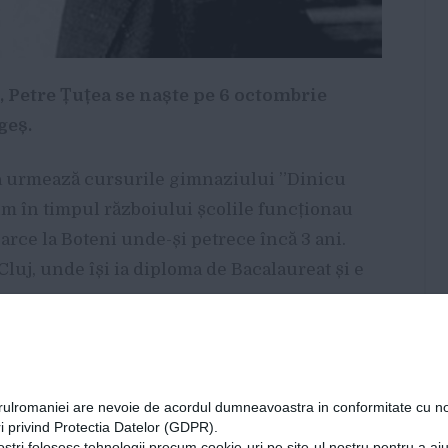
, Petre Țuțea se naște pe 6 octombrie
geș.
ea urmează cursurile gimnaziului ”Dinicu
 în timpul războiului școlile funcționau
oarce la Boteni unde-și petrece încă 3 ani.
 Cluj, unde își ia diploma de Bacalaureat și e
referent al Ministerului Industriei și
rlin, la Agenția economică. Pe 6 septembrie
orulromaniei are nevoie de acordul dumneavoastra in conformitate cu no
Țuțea funcția de secretar general la
i privind Protectia Datelor (GDPR).
ostri folosesc tehnologii precum cookie-uri pe site-ul nostru pentru a a