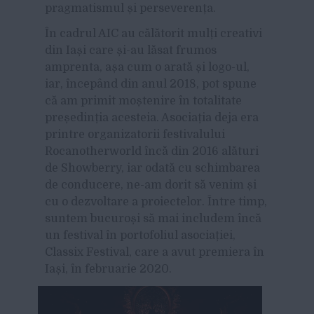
pragmatismul și perseverența.
În cadrul AIC au călătorit mulți creativi
din Iași care și-au lăsat frumos
amprenta, așa cum o arată și logo-ul,
iar, începând din anul 2018, pot spune
că am primit moștenire în totalitate
președinția acesteia. Asociația deja era
printre organizatorii festivalului
Rocanotherworld încă din 2016 alături
de Showberry, iar odată cu schimbarea
de conducere, ne-am dorit să venim și
cu o dezvoltare a proiectelor. Între timp,
suntem bucuroși să mai includem încă
un festival în portofoliul asociației,
Classix Festival, care a avut premiera în
Iași, în februarie 2020.