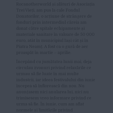
Rocanotherworld și alături de Asociația
Trei Vieți, am pus la cale Fondul
Donatorilor, o acțiune de strângere de
fonduri prin intermediul căreia am
donat către spitale echipamente și
materiale sanitare în valoare de 50 000
euro, atât în municipiul Iași cât și în
Piatra Neamț. A fost ca o gură de aer
proaspăt în martie – aprilie.
Începând cu jumătatea lunii mai, deja
circulau zvonuri privind relaxările ce
urmau să fie luate în mai multe
industrii, iar ideea festivalului din iunie
începea să înflorească din nou. Nu
anunțasem nici anularea lui, nici nu
trimisesem vreo informare privind ce
urma să fie. În iunie, cum am aflat
normele și limitările privind