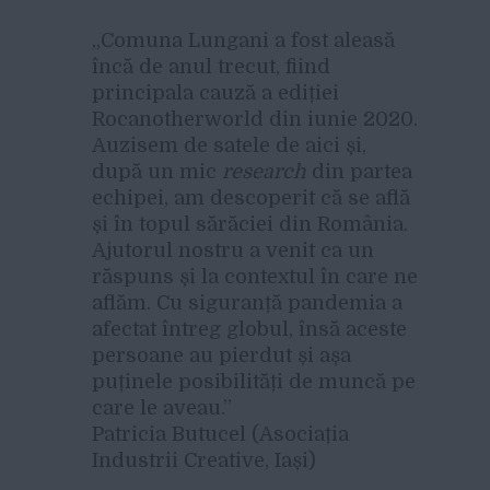
„Comuna Lungani a fost aleasă
încă de anul trecut, fiind
principala cauză a ediției
Rocanotherworld din iunie 2020.
Auzisem de satele de aici și,
după un mic
research
din partea
echipei, am descoperit că se află
și în topul sărăciei din România.
Ajutorul nostru a venit ca un
răspuns și la contextul în care ne
aflăm. Cu siguranță pandemia a
afectat întreg globul, însă aceste
persoane au pierdut și așa
puținele posibilități de muncă pe
care le aveau.”
Patricia Butucel (Asociația
Industrii Creative, Iași)