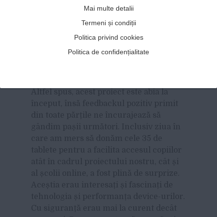
topicul de
fake news
și modalitatea prin
Mai multe detalii
care poți să-ți iei informațiile corect din
Termeni și condiții
presă a fost interesant. Iar Andrei
Politica privind cookies
Crăciun, cel de-al doilea
speaker
, chiar a
găsit un pasionat de jurnalism printre
Politica de confidențialitate
copiii din grupă, care și-a anunțat
dorința de a-i trimite scrierile.
Altfel spus, acest proiect este abia la
început, însă feedbackul pozitiv primit
din toate părțile ne încurajează să
gândim pașii următori. Inclusiv ziua în
care am mers să donăm cele 35 de
tablete pentru a facilita accesul copiilor
atât în cadrul proiectului nostru, cât și
al școlii online, a fost plină de surprize.
Aceștia erau interesați și fascinați de
tehnologia și performanța device-urilor.
Cu siguranță erau mai la curent decât