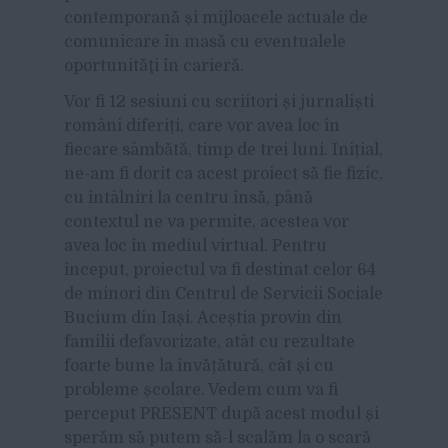
contemporană şi mijloacele actuale de
comunicare în masă cu eventualele
oportunităţi în carieră.
Vor fi 12 sesiuni cu scriitori și jurnaliști
români diferiți, care vor avea loc în
fiecare sâmbătă, timp de trei luni. Inițial,
ne-am fi dorit ca acest proiect să fie fizic,
cu întâlniri la centru însă, până
contextul ne va permite, acestea vor
avea loc în mediul virtual. Pentru
început, proiectul va fi destinat celor 64
de minori din Centrul de Servicii Sociale
Bucium din Iași. Aceștia provin din
familii defavorizate, atât cu rezultate
foarte bune la învățătură, cât și cu
probleme școlare. Vedem cum va fi
perceput PRESENT după acest modul și
sperăm să putem să-l scalăm la o scară