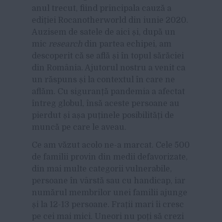
anul trecut, fiind principala cauză a
ediției Rocanotherworld din iunie 2020.
Auzisem de satele de aici și, după un
mic
research
din partea echipei, am
descoperit că se află și în topul sărăciei
din România. Ajutorul nostru a venit ca
un răspuns și la contextul în care ne
aflăm. Cu siguranță pandemia a afectat
întreg globul, însă aceste persoane au
pierdut și așa puținele posibilități de
muncă pe care le aveau.
Ce am văzut acolo ne-a marcat. Cele 500
de familii provin din medii defavorizate,
din mai multe categorii vulnerabile,
persoane în vârstă sau cu handicap, iar
numărul membrilor unei familii ajunge
și la 12-13 persoane. Frații mari îi cresc
pe cei mai mici. Uneori nu poți să crezi