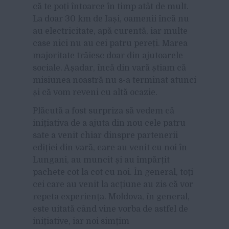
că te poți întoarce în timp atât de mult.
La doar 30 km de Iași, oamenii încă nu
au electricitate, ap
ă curentă
, iar multe
case nici nu au cei patru pereți. Marea
majoritate trăiesc doar din ajutoarele
sociale. Așadar, încă din vară știam că
misiunea noastră nu s-a terminat atunci
și că vom reveni cu altă ocazie.
Plăcută a fost surpriza să vedem că
inițiativa de a ajuta din nou cele patru
sate a venit chiar dinspre partenerii
ediției din vară, care au venit cu noi în
Lungani, au muncit și au împărțit
pachete cot la cot cu noi. În general, toți
cei care au venit la acțiune au zis că vor
repeta experiența. Moldova, în general,
este uitată când vine vorba de astfel de
ini
țiative,
iar noi simțim