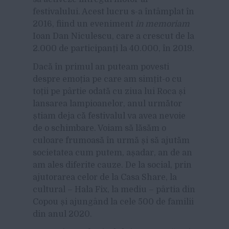
festivalului. Acest lucru s-a întâmplat în
2016, fiind un eveniment
in memoriam
Ioan Dan Niculescu, care a crescut de la
2.000 de participanți la 40.000, în 2019.
Dacă în primul an puteam povesti
despre emoția pe care am simțit-o cu
toții pe pârtie odată cu ziua lui Roca și
lansarea lampioanelor, anul următor
știam deja că festivalul va avea nevoie
de o schimbare. Voiam să lăsăm o
culoare frumoasă în urmă și să ajutăm
societatea cum putem, așadar, an de an
am ales diferite cauze. De la social, prin
ajutorarea celor de la Casa Share, la
cultural – Hala Fix, la mediu – pârtia din
Copou și ajungând la cele 500 de familii
din anul 2020.