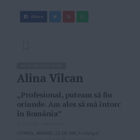
Share
Send
Share
Tweet
on
with
Google+
WhatsApp
ALTE ARTICOLE DE
Alina Vîlcan
„Profesional, puteam să fiu
oriunde. Am ales să mă întorc
în România”
10-03-2016
-
Alina Vîlcan
CORNEL AMARIEI, 22 DE ANI, A
câștigat