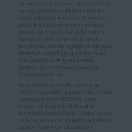
organizarea de evenimente în aer liber,
am început să ne mobilizăm. Dar asta
nu înainte să ne asigurăm că totul va
putea fi realizat cât se poate de sigur
pentru toată lumea. Am fi dat
skip
cu
siguranță, dacă nu ne-am fi simțit
pregătiți să urmăm regulile cu sfințenie.
Motivația noastră din spate mereu au
fost oamenii. Și de aceea îi voiam
protejați. Iar în trei săptămâni, am
reușit să facem tot.
La începutul lunii iulie, am avut și
acțiunea caritabilă, iar după asta, a venit
ideea proiectului PRESENT și am
început să lucrăm la el și apoi la
Rocanotherworld Winter Edition. Acum,
că le-am ordonat cronologic, realizez că
am fost privilegiați cu activitate