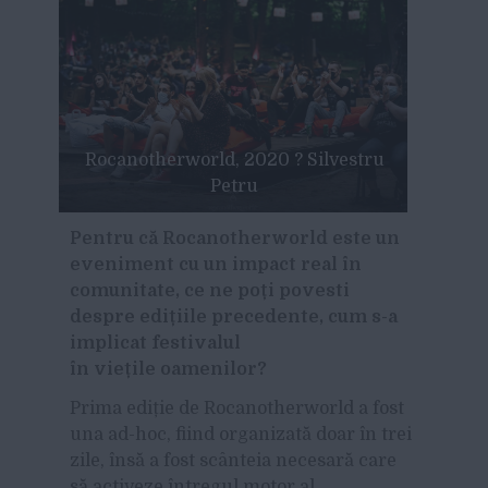
Rocanotherworld, 2020 ? Silvestru
Petru
Pentru că
Rocanotherworld este un
eveniment cu un impact real în
comunitate, ce ne poți povesti
despre edițiile precedente, cum s-a
implicat festivalul
în viețile oamenilor?
Prima ediție de Rocanotherworld a fost
una ad-hoc, fiind organizată doar în trei
zile, însă a fost scânteia necesară care
să activeze întregul motor al