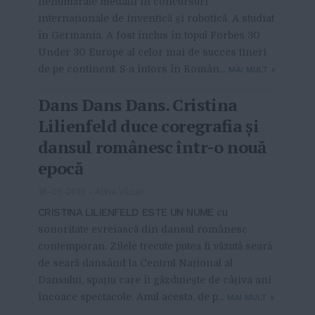
nenumărate medalii în concursuri
internaționale de inventică și robotică. A studiat
în Germania. A fost inclus în topul Forbes 30
Under 30 Europe al celor mai de succes tineri
de pe continent. S-a întors în Român...
MAI MULT
»
Dans Dans Dans. Cristina
Lilienfeld duce coregrafia și
dansul românesc într-o nouă
epocă
18-05-2016
-
Alina Vîlcan
CRISTINA LILIENFELD ESTE UN NUME
cu
sonoritate evreiască din dansul românesc
contemporan. Zilele trecute putea fi văzută seară
de seară dansând la Centrul Național al
Dansului, spațiu care îi găzduiește de câțiva ani
încoace spectacole. Anul acesta, de p...
MAI MULT
»