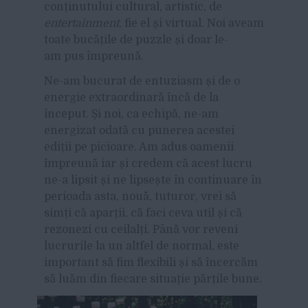
conținutului cultural, artistic, de
entertainment
, fie el și virtual. Noi aveam
toate bucățile de puzzle și doar le-
am pus împreună.
Ne-am bucurat de entuziasm și de o
energie extraordinară încă de la
început. Și noi, ca echipă, ne-am
energizat odată cu punerea acestei
ediții pe picioare. Am adus oamenii
împreună iar și credem că acest lucru
ne-a lipsit și ne lipsește în continuare în
perioada asta, nouă, tuturor, vrei să
simți că aparții, că faci ceva util și că
rezonezi cu ceilalți. Până vor reveni
lucrurile la un altfel de normal, este
important să fim flexibili și să încercăm
să luăm din fiecare situație părțile bune.