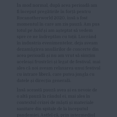
În mod normal, după acea perioadă am
fi început pregătirile în forță pentru
Rocanotherworld 2020, însă a fost
momentul în care am zis
pauz
ă
. Am pus
totul pe
hold
și am așteptat să vedem
spre ce ne îndreptăm cu toții. Lucrând
în industria evenimentelor, deja aveam
dezamăgirea anulărilor de concerte din
acea perioadă și nu am vrut să simțim
aceleași frustrări și legat de festival, mai
ales că noi aveam relaxarea unui festival
cu intrare liberă, care putea jongla cu
datele și direcția generală.
Însă această pauză avea și ea nevoie de
o altă pauză la rândul ei, mai ales în
contextul crizei de măști și materiale
sanitare din spitale de la începutul
pandemiei. Astfel că, prin intermediul