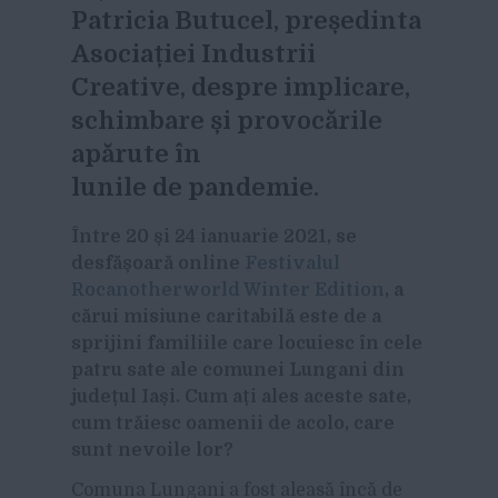
Patricia Butucel, președinta
Asociației Industrii
Creative, despre implicare,
schimbare și provocările
apărute în
lunile de pandemie.
Între 20 și 24 ianuarie 2021, se
desfășoară online
Festivalul
Rocanotherworld Winter Edition
, a
cărui misiune caritabilă este de a
sprijini familiile care locuiesc în cele
patru sate ale comunei Lungani din
județul Iași. Cum ați ales aceste sate,
cum trăiesc oamenii de acolo, care
sunt nevoile lor?
Comuna Lungani a fost aleasă încă de