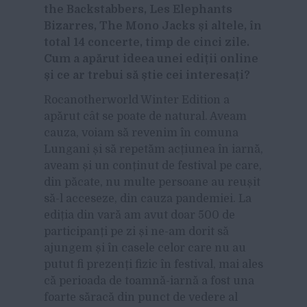
the Backstabbers, Les Elephants
Bizarres, The Mono Jacks și altele, în
total 14 concerte, timp de cinci zile.
Cum a apărut ideea unei ediții online
și ce ar trebui să știe cei interesați?
Rocanotherworld Winter Edition a
apărut cât se poate de natural. Aveam
cauza, voiam să revenim în comuna
Lungani și să repetăm acțiunea în iarnă,
aveam și un conținut de festival pe care,
din păcate, nu multe persoane au reușit
să-l acceseze, din cauza pandemiei. La
ediția din vară am avut doar 500 de
participanți pe zi și ne-am dorit să
ajungem și în casele celor care nu au
putut fi prezenți fizic în festival, mai ales
că perioada de toamnă-iarnă a fost una
foarte săracă din punct de vedere al