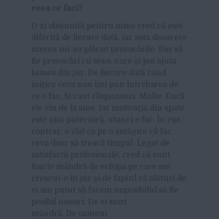
ceea ce faci?
O zi obi
șnuită pentru mine cred că este
diferită de fiecare dată, iar asta deoarece
mereu mi-au plăcut provocările. Dar să
fie provocări cu sens, care și pot ajuta
lumea din jur. De fiecare dată când
inițiez ceva nou îmi pun întrebarea de
ce o fac. Și caut răspunsuri. Multe. Dacă
ele vin de la sine, iar motivația din spate
este una puternică, atunci o fac. În caz
contrar, o văd ca pe o amăgire că fac
ceva doar să treacă timpul. Legat de
satisfacții profesionale, cred că sunt
foarte mândră de echipa pe care am
crescut-o în jur și de faptul că alături de
ei am putut să facem imposibilul să fie
posibil uneori. De ei sunt
mândră. De oameni.