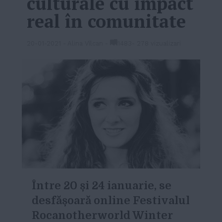
culturale cu impact
real în comunitate
20-01-2021
-
Alina Vîlcan
-
1483
-
278 vizualizari
Între 20 și 24 ianuarie, se
desfășoară online
Festivalul
Rocanotherworld Winter