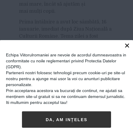
mai mare, încât să ajutăm
și
mai mulți copii.
Prima întâlnire a avut loc sâmbătă, 16
ianuarie, imediat după Ziua Națională a
Culturii Române. Tema zilei a fost
×
informarea responsabilă. Alături de
echipă am avut foarte mari emoții
Echipa Viitorulromaniei are nevoie de acordul dumneavoastra in
privind desfășurarea și interesul din
conformitate cu noile reglementari privind Protectia Datelor
partea copiilor. Am intrat și noi să
(GDPR).
vedem cum au loc sesiunile. Tot migram
Partenerii nostri folosesc tehnologii precum cookie-uri pe site-ul
de la o grupă la alta, iar, la un moment
nostru pentru a ajunge mai usor la voi cu anunturi publicitare
personalizate.
dat, ne-am lăsat vrăjiți cu toții de
Prin acceptarea acestora va bucurați de continut, ne ajutati sa
poveștile reale ale lui Viorel Ilișoi și
menținem site-ul gratuit si sa ne continuam demersul jurnalistic.
experiența sa de la casa de copii.
Iti multumim pentru acceptul tau!
Auditoriul se vedea că era fascinat, încât
întrebările curgeau, iar răspunsurile
DA, AM INȚELES
veneau imediat. Inclusiv cursivitatea
prin care i-a introdus pe copii spre