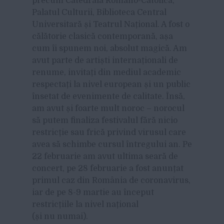
precum Catedrala Romano-Catolică,
Palatul Culturii, Biblioteca Central
Universitară și Teatrul Național. A fost o
călătorie clasică contemporană, așa
cum îi spunem noi, absolut magică. Am
avut parte de artiști internaționali de
renume, invitați din mediul academic
respectați la nivel european și un public
însetat de evenimente de calitate. Însă,
am avut și foarte mult noroc – norocul
să putem finaliza festivalul fără nicio
restricție sau frică privind virusul care
avea să schimbe cursul întregului an. Pe
22 februarie am avut ultima seară de
concert, pe 28 februarie a fost anunțat
primul caz din România de coronavirus,
iar de pe 8-9 martie au început
restricțiile la nivel național
(și nu numai).