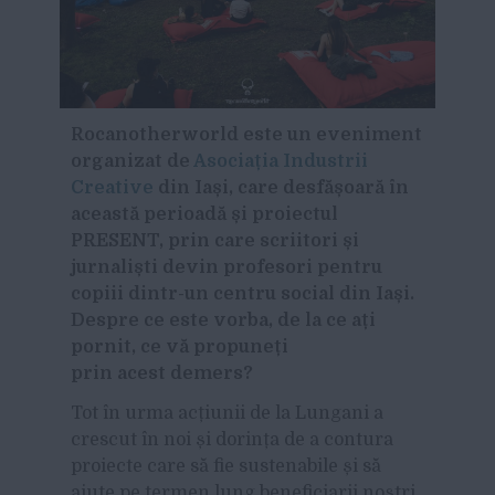
Rocanotherworld este un eveniment
organizat de
Asociația Industrii
Creative
din Iași, care desfășoară în
această perioadă și proiectul
PRESENT, prin care scriitori și
jurnaliști devin profesori pentru
copiii dintr-un centru social din Iași.
Despre ce este vorba, de la ce ați
pornit, ce vă propuneți
prin acest demers?
Tot în urma acțiunii de la Lungani a
crescut în noi și dorința de a contura
proiecte care să fie sustenabile și să
ajute pe termen lung beneficiarii noștri.