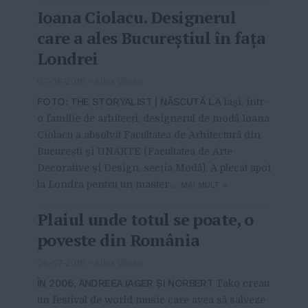
Ioana Ciolacu. Designerul
care a ales Bucureștiul în fața
Londrei
07-06-2016
-
Alina Vîlcan
FOTO: THE STORYALIST | NĂSCUTĂ LA
Iași, într-
o familie de arhitecți, designerul de modă Ioana
Ciolacu a absolvit Facultatea de Arhitectură din
București și UNARTE (Facultatea de Arte
Decorative și Design, secția Modă). A plecat apoi
la Londra pentru un master ...
MAI MULT
»
Plaiul unde totul se poate, o
poveste din România
26-07-2016
-
Alina Vîlcan
ÎN 2006, ANDREEA IAGER ȘI NORBERT
Tako creau
un festival de world music care avea să salveze