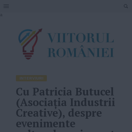
SEARCH
Skip
a
to
content
INTERVIURI
Cu Patricia Butucel
(Asociația Industrii
Creative), despre
evenimente