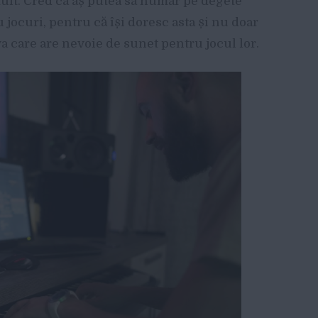
mult. Cred că aș putea să număr pe degete
u jocuri, pentru că își doresc asta și nu doar
a care are nevoie de sunet pentru jocul lor.