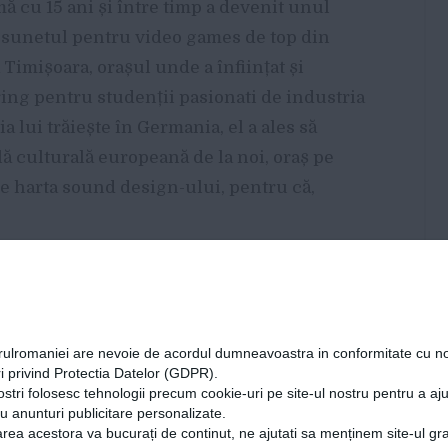
ă cu 15 ani și între timp a devenit unul
 sunetul pentru video games de top din
Timișoara, orașul unde a înființat și
g pentru studenții pasionati de industria
ia lui trăiește în Germania, el a ales să
lă culturală europeană de la noi, oraș pe
pe harta sound design-ului, pentru că,
it un nume cunoscut în industria de
u zi, în rândurile de mai jos.
orulromaniei are nevoie de acordul dumneavoastra in conformitate cu no
i privind Protectia Datelor (GDPR).
ostri folosesc tehnologii precum cookie-uri pe site-ul nostru pentru a a
exploatată în România, compui muzică
cu anunturi publicitare personalizate.
rea acestora va bucurați de continut, ne ajutati sa menținem site-ul gra
sta?