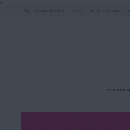
Skip
a
to
Search
content
6 august 2026
ACASA
VIITORUL ROMANIEI
#smartpeo
MENU