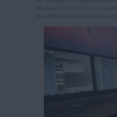
pur și simplu nu se afișează atât de 
câți oameni ar fi care fac sunet pentr
că s-a întâmplat să cunoască pe cinev