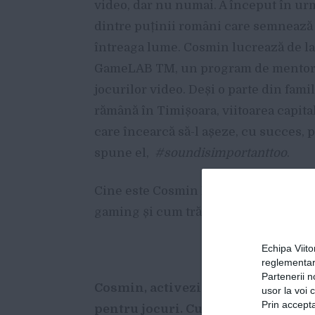
video, dar nu numai. A început în urm
dintre puținii români care semnează
întreaga lume. Cosmin lucrează de la 
GameLAB TM, un program de mentorin
jocurilor video. Deși o parte din famil
rămână în Timișoara, viitoarea capita
care încearcă să-l așeze, cu succes, 
spune el,
#soundisimportanttoo
.
Cine este Cosmin Mîrza, cum a deven
gaming și cum trăiește în viața de zi c
Echipa Viit
reglementar
Partenerii n
Cosmin, activezi pe o nișă puțin 
usor la voi 
Prin accepta
pentru jocuri. Cum ai ales să faci a