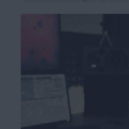
25-04-2018
-
Alina Vîlcan
-
375
-
1554 vizualizar