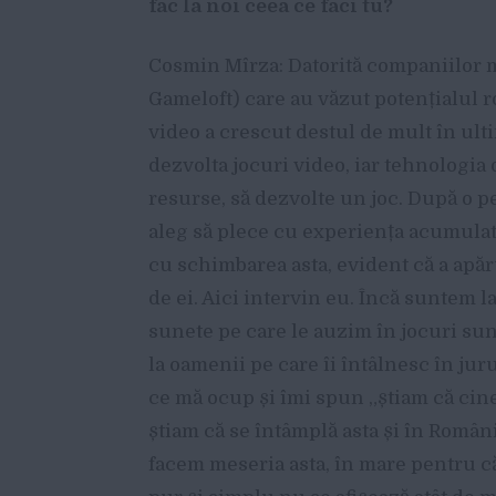
fac la noi ceea ce faci tu?
Cosmin Mîrza: Datorită companiilor mar
Gameloft) care au văzut potențialul r
video a crescut destul de mult în ulti
dezvolta jocuri video, iar tehnologia 
resurse, să dezvolte un joc. După o 
aleg să plece cu experiența acumulată 
cu schimbarea asta, evident că a apăr
de ei. Aici intervin eu. Încă suntem l
sunete pe care le auzim în jocuri sun
la oamenii pe care îi întâlnesc în ju
ce mă ocup și îmi spun „știam că cine
știam că se întâmplă asta și în Români
facem meseria asta, în mare pentru că