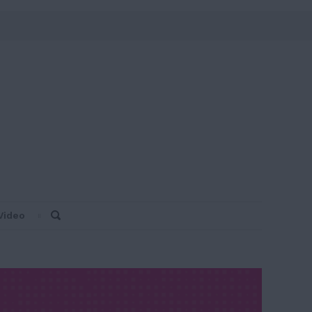
Video
Search