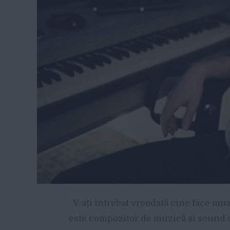
V-ați întrebat vreodată cine face mu
este compozitor de muzică și sound 