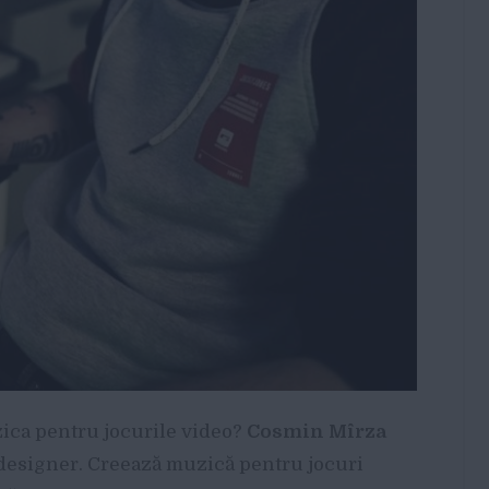
zica pentru jocurile video?
Cosmin Mîrza
designer. Creează muzică pentru jocuri