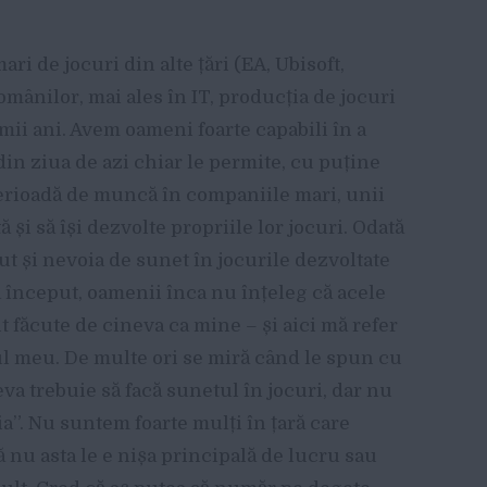
i de jocuri din alte țări (EA, Ubisoft,
omânilor, mai ales în IT, producția de jocuri
mii ani. Avem oameni foarte capabili în a
din ziua de azi chiar le permite, cu puține
perioadă de muncă în companiile mari, unii
și să își dezvolte propriile lor jocuri. Odată
ut și nevoia de sunet în jocurile dezvoltate
a început, oamenii înca nu înțeleg că acele
t făcute de cineva ca mine – și aici mă refer
rul meu. De multe ori se miră când le spun cu
va trebuie să facă sunetul în jocuri, dar nu
a”. Nu suntem foarte mulți în țară care
 nu asta le e nișa principală de lucru sau