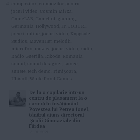
#
compozitor
,
compozitor pentru
jocuri video
,
Cosmin Mîrza
,
GameLAB
,
Gameloft
,
gamimg
,
Germania
,
Hollywood
,
IT
,
JOBURI
,
jocuri online
,
jocuri video
,
Kappsule
Studios
,
MavenHut
,
melodii
,
microfon
,
muzica jocuri video
,
radio
,
Radio Gueriila
,
Rikodu
,
Romania
,
sound
,
sound designer
,
sunee
,
sunete
,
tech demo
,
Timișoara
,
Ubisoft
,
White Pond Games
De la o copilărie într-un
centru de plasament la o
carieră în învățământ.
Povestea lui Petrea Ionel,
tânărul ajuns directorul
Școlii Gimnaziale din
Fârdea
13-01-2021