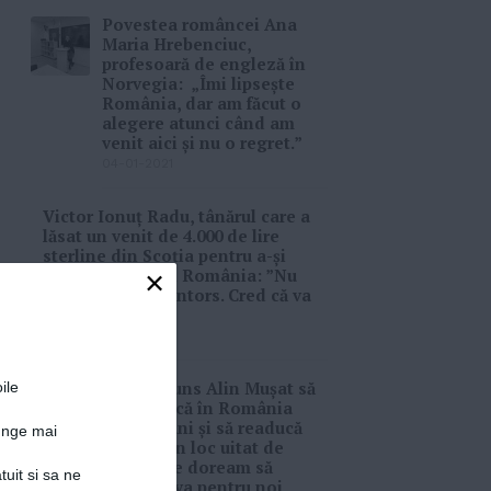
Povestea româncei Ana
Maria Hrebenciuc,
profesoară de engleză în
Norvegia: „Îmi lipsește
România, dar am făcut o
alegere atunci când am
venit aici și nu o regret.”
04-01-2021
Victor Ionuț Radu, tânărul care a
lăsat un venit de 4.000 de lire
sterline din Scoția pentru a-și
×
face o afacere în România: ”Nu
regret că m-am întors. Cred că va
fi bine!”
02-12-2020
Cum a ajuns Alin Mușat să
ile
se întoarcă în România
după 15 ani și să readucă
junge mai
la viaţă un loc uitat de
lume: ”Ne doream să
tuit si sa ne
facem ceva pentru noi,