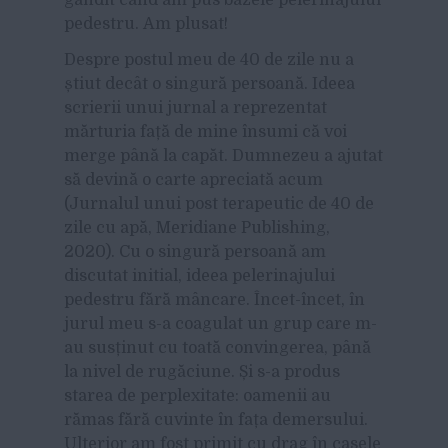
pedestru. Am plusat!
Despre postul meu de 40 de zile nu a
știut decât o singură persoană. Ideea
scrierii unui jurnal a reprezentat
mărturia față de mine însumi că voi
merge până la capăt. Dumnezeu a ajutat
să devină o carte apreciată acum
(Jurnalul unui post terapeutic de 40 de
zile cu apă, Meridiane Publishing,
2020). Cu o singură persoană am
discutat initial, ideea pelerinajului
pedestru fără mâncare. Încet-încet, în
jurul meu s-a coagulat un grup care m-
au susținut cu toată convingerea, până
la nivel de rugăciune. Și s-a produs
starea de perplexitate: oamenii au
rămas fără cuvinte în fața demersului.
Ulterior am fost primit cu drag în casele