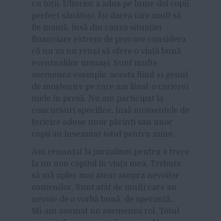
cu toții. Ulterior a adus pe lume doi copii
perfect sănătoși. Își dorea tare mult să
fie mamă, însă din cauza situației
financiare extrem de precare considera
că nu va nu reuși să ofere o viață bună
eventualilor urmași. Sunt multe
asemenea exemple, acesta fiind și genul
de moștenire pe care am lăsat-o carierei
mele în presă. Nu am participat la
concursuri specifice, însă momentele de
fericire aduse unor părinți sau unor
copii au însemnat totul pentru mine.
Am renunțat la jurnalism pentru a trece
la un nou capitol în viața mea. Trebuia
să mă aplec mai atent asupra nevoilor
oamenilor. Sunt atât de mulți care au
nevoie de o vorbă bună, de speranță…
Mi-am asumat un asemenea rol. Totul