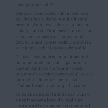
scrie prima carte?
Prima carte am scris-o din nevoia de a
mă identifica și defini pe mine însumi,
precum și din nevoia de a relaționa cu
ceilalți, fiind eu. Fără mască. Îmi doream
să mă fac cunoscut așa cum sunt de
fapt. Să le arăt că este posibil ca omul să
se schimbe radical, să vadă viața altfel.
Decizia a fost luată spontan după unul
din momentele mele de rugăciune în
care am simțit că am primit această
misiune: de a scrie despre modul în care
omul să se alimenteze pentru a fi
sănătos. De acolo s-au împletit și altele.
40 de zile de post ținut la pas. Cum v-
a venit această idee, dar mai ales,
cum simțiți că v-au perceput oamenii