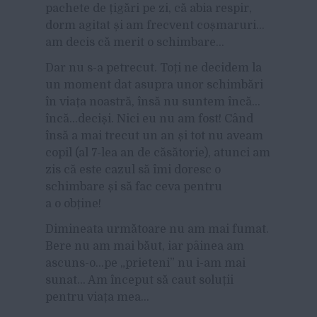
pachete de țigări pe zi, că abia respir,
dorm agitat și am frecvent coșmaruri…
am decis că merit o schimbare…
Dar nu s-a petrecut. Toți ne decidem la
un moment dat asupra unor schimbări
în viața noastră, însă nu suntem încă…
încă…deciși. Nici eu nu am fost! Când
însă a mai trecut un an și tot nu aveam
copil (al 7-lea an de căsătorie), atunci am
zis că este cazul să îmi doresc o
schimbare și să fac ceva pentru
a o obține!
Dimineata următoare nu am mai fumat.
Bere nu am mai băut, iar pâinea am
ascuns-o…pe „prieteni” nu i-am mai
sunat… Am început să caut soluții
pentru viața mea…