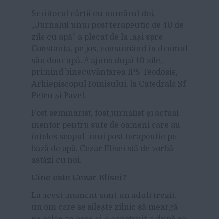
Scriitorul cărții cu numărul doi,
„Jurnalul unui post terapeutic de 40 de
zile cu apă” a plecat de la Iași spre
Constanța, pe jos, consumând în drumul
său doar apă. A ajuns după 10 zile,
primind binecuvântarea IPS Teodosie,
Arhiepiscopul Tomisului, la Catedrala Sf
Petru și Pavel.
Fost seminarist, fost jurnalist și actual
mentor pentru sute de oameni care au
înțeles scopul unui post terapeutic pe
bază de apă, Cezar Elisei stă de vorbă
astăzi cu noi.
Cine este Cezar Elisei?
La acest moment sunt un adult trezit,
un om care se silește zilnic să meargă
pe calea pe care și-a construit-o după ce