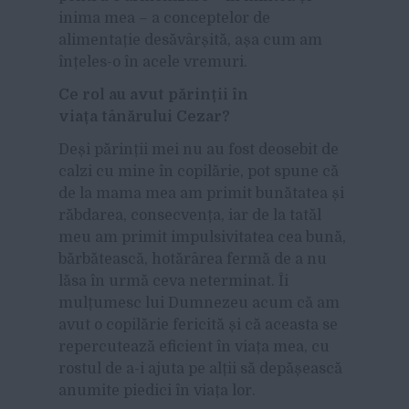
inima mea – a conceptelor de
alimentație desăvârșită, așa cum am
înțeles-o în acele vremuri.
Ce rol au avut părinții în
viața tânărului Cezar?
Deși părinții mei nu au fost deosebit de
calzi cu mine în copilărie, pot spune că
de la mama mea am primit bunătatea și
răbdarea, consecvența, iar de la tatăl
meu am primit impulsivitatea cea bună,
bărbătească, hotărârea fermă de a nu
lăsa în urmă ceva neterminat. Îi
mulțumesc lui Dumnezeu acum că am
avut o copilărie fericită și că aceasta se
repercutează eficient în viața mea, cu
rostul de a-i ajuta pe alții să depășească
anumite piedici în viața lor.