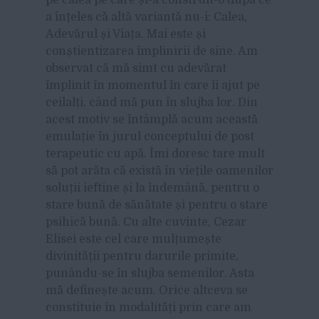
a înțeles că altă variantă nu-i: Calea,
Adevărul și Viața. Mai este și
conștientizarea împlinirii de sine. Am
observat că mă simt cu adevărat
împlinit în momentul în care îi ajut pe
ceilalți, când mă pun în slujba lor. Din
acest motiv se întâmplă acum această
emulație în jurul conceptului de post
terapeutic cu apă. Îmi doresc tare mult
să pot arăta că există în viețile oamenilor
soluții ieftine și la îndemână, pentru o
stare bună de sănătate și pentru o stare
psihică bună. Cu alte cuvinte, Cezar
Elisei este cel care mulțumește
divinității pentru darurile primite,
punându-se în slujba semenilor. Asta
mă definește acum. Orice altceva se
constituie în modalități prin care am