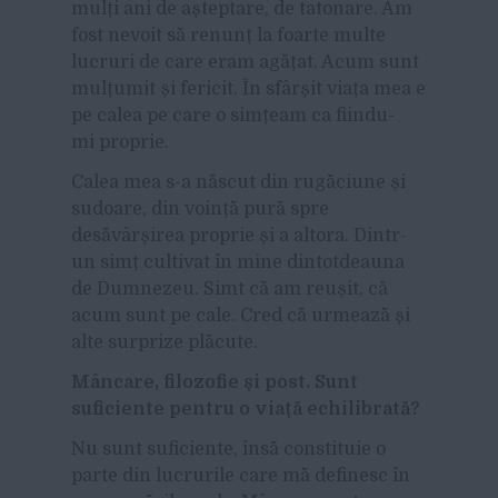
mulți ani de așteptare, de tatonare. Am
fost nevoit să renunț la foarte multe
lucruri de care eram agățat. Acum sunt
mulțumit și fericit. În sfârșit viața mea e
pe calea pe care o simțeam ca fiindu-
mi proprie.
Calea mea s-a născut din rugăciune și
sudoare, din voință pură spre
desăvârșirea proprie și a altora. Dintr-
un simț cultivat în mine dintotdeauna
de Dumnezeu. Simt că am reușit, că
acum sunt pe cale. Cred că urmează și
alte surprize plăcute.
Mâncare, filozofie și post. Sunt
suficiente pentru o viață echilibrată?
Nu sunt suficiente, însă constituie o
parte din lucrurile care mă definesc în