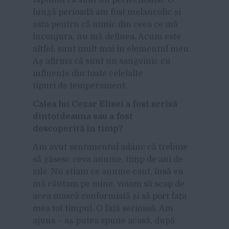
lungă perioadă am fost melancolic și
asta pentru că nimic din ceea ce mă
înconjura, nu mă definea. Acum este
altfel: sunt mult mai în elementul meu.
Aș afirma că sunt un sangvinic cu
influențe din toate celelalte
tipuri de temperament.
Calea lui Cezar Elisei a fost scrisă
dintotdeauna sau a fost
descoperită în timp?
Am avut sentimentul adânc că trebuie
să găsesc ceva anume, timp de ani de
zile. Nu știam ce anume caut, însă eu
mă căutam pe mine, voiam să scap de
acea mască conformistă și să port fața
mea tot timpul. O față serioasă. Am
ajuns – aș putea spune acasă, după