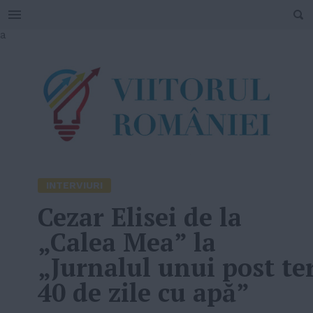
SEARCH
Skip
a
to
content
INTERVIURI
Cezar Elisei de la
„Calea Mea” la
„Jurnalul unui post te
40 de zile cu apă”