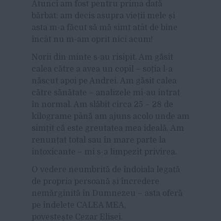
Atunci am fost pentru prima dată
bărbat: am decis asupra vieții mele și
asta m-a făcut să mă simt atât de bine
încât nu m-am oprit nici acum!
Norii din minte s-au risipit. Am găsit
calea către a avea un copil – soția l-a
născut apoi pe Andrei. Am găsit calea
către sănătate – analizele mi-au intrat
în normal. Am slăbit circa 25 – 28 de
kilograme până am ajuns acolo unde am
simțit că este greutatea mea ideală. Am
renunțat total sau în mare parte la
intoxicante – mi s-a limpezit privirea.
O vedere neumbrită de îndoiala legată
de propria persoană și încredere
nemărginită în Dumnezeu – asta oferă
pe îndelete CALEA MEA,
povestește Cezar Elisei.