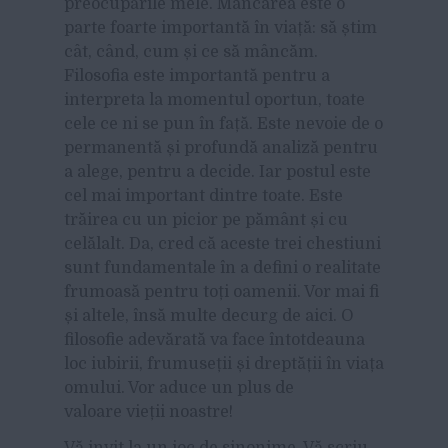
preocupările mele. Mâncarea este o
parte foarte importantă în viață: să știm
cât, când, cum și ce să mâncăm.
Filosofia este importantă pentru a
interpreta la momentul oportun, toate
cele ce ni se pun în față. Este nevoie de o
permanentă și profundă analiză pentru
a alege, pentru a decide. Iar postul este
cel mai important dintre toate. Este
trăirea cu un picior pe pământ și cu
celălalt. Da, cred că aceste trei chestiuni
sunt fundamentale în a defini o realitate
frumoasă pentru toți oamenii. Vor mai fi
și altele, însă multe decurg de aici. O
filosofie adevărată va face întotdeauna
loc iubirii, frumuseții și dreptății în viața
omului. Vor aduce un plus de
valoare vieții noastre!
Vă invit la un joc de sinonime. Vă scriu