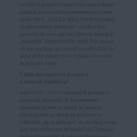
acerbă a propriei identități care a durat
până la scrierea/documentarea primei
mele cărți, „CALEA MEA. Dietă creștină
și alimentație naturală”. Acela a fost
punctul în care mi-am ales cu adevărat
„meseria” (menirea) în viață. Pot spune
că am început să trăiesc cu adevărat în
anul 2014, odată cu începerea lucrului
la această carte.
Unde ați copilărit și cine v-
a marcat copilăria?
Anii 1980 – 1990 reprezintă pentru o
perioadă marcată de frumusețea
timpului petrecut afară, în natură.
Părinții mei au decis să primesc o
educație „de la pământ”, în mediul rural.
Am stat câțiva ani la bunici, în Coțușca,
județul Botoșani. Acolo am deprins și