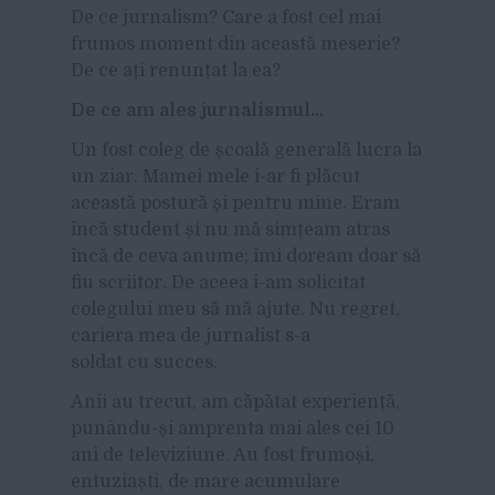
De ce jurnalism? Care a fost cel mai
frumos moment din această meserie?
De ce ați renunțat la ea?
De ce am ales jurnalismul…
Un fost coleg de școală generală lucra la
un ziar. Mamei mele i-ar fi plăcut
această postură și pentru mine. Eram
încă student și nu mă simțeam atras
încă de ceva anume; îmi doream doar să
fiu scriitor. De aceea i-am solicitat
colegului meu să mă ajute. Nu regret,
cariera mea de jurnalist s-a
soldat cu succes.
Anii au trecut, am căpătat experiență,
punându-și amprenta mai ales cei 10
ani de televiziune. Au fost frumoși,
entuziaști, de mare acumulare