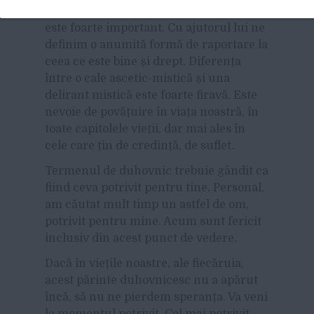
Duhovnicul, prietenul de la Biserică,
este foarte important. Cu ajutorul lui ne
definim o anumită formă de raportare la
ceea ce este bine și drept. Diferența
între o cale ascetic-mistică și una
delirant mistică este foarte firavă. Este
nevoie de povățuire în viața noastră, în
toate capitolele vieții, dar mai ales în
cele care țin de credință, de suflet.
Termenul de duhovnic trebuie gândit ca
fiind ceva potrivit pentru tine. Personal,
am căutat mult timp un astfel de om,
potrivit pentru mine. Acum sunt fericit
inclusiv din acest punct de vedere.
Dacă în viețile noastre, ale fiecăruia,
acest părinte duhovnicesc nu a apărut
încă, să nu ne pierdem speranța. Va veni
la momentul potrivit. Cel mai potrivit.