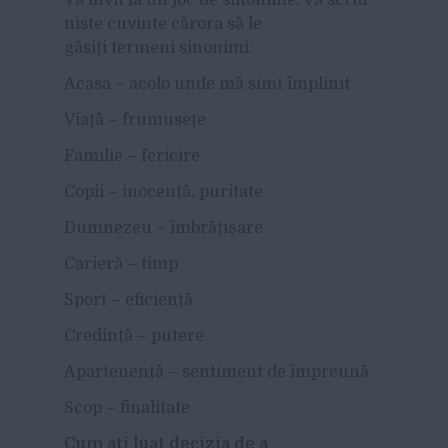
niste cuvinte cărora să le
găsiți termeni sinonimi:
Acasa – acolo unde mă simt împlinit
Viață – frumusețe
Familie – fericire
Copii – inocență, puritate
Dumnezeu – îmbrățișare
Carieră – timp
Sport – eficiență
Credință – putere
Apartenență – sentiment de împreună
Scop – finalitate
Cum ați luat decizia de a