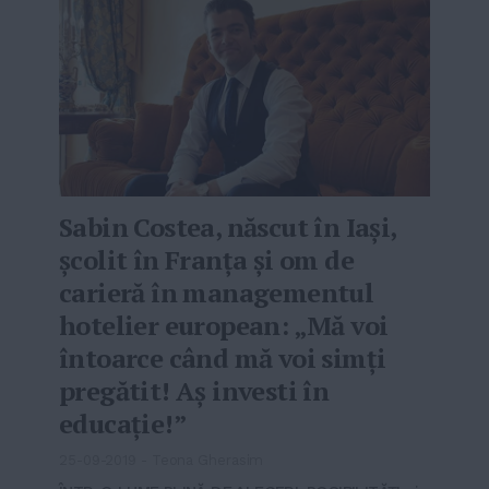
Sabin Costea, născut în Iași,
școlit în Franța și om de
carieră în managementul
hotelier european: „Mă voi
întoarce când mă voi simţi
pregătit! Aș investi în
educație!”
25-09-2019
-
Teona Gherasim