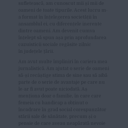
sufletească, am cunoscut mii și mii de
oameni de toate tipurile. Acest lucru m-
a format în înțelegerea societății în
ansamblul ei, cu diferențele inerente
dintre oameni. Am devenit cumva
înțelept să spun așa prin aprofundarea
cazuisticii sociale regăsite zilnic
în județele țării.
Am avut multe împliniri în cariera mea
jurnalistică. Am ajutat o serie de oameni
să-și recâștige stima de sine sau să aibă
parte de o serie de avantaje pe care nu
le-ar fi avut poate niciodată. Aș
menționa doar o familie, în care care
femeia cu handicap a obținut o
încadrare în grad social corespunzător
stării sale de sănătate, precum și o
pensie de care aveau neapărată nevoie