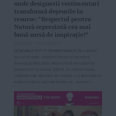
unde designerii vestimentari
transformă deșeurile în
resurse: ”Respectul pentru
Natură reprezintă cea mai
bună sursă de inspirație!”
25-09-2019
-
Teona Gherasim
DEȘEURILE POT FI TRANSFORMATE ÎN
resurse”,
așa și-au spus Gabriela Stoica și membrii
Asociației Mai Bine atunci când au inițiat un
proiect 100 % ieșean. REDU, în cadrul căreia
Gabriela este director de creație, s-a dezvoltat în
urmă cu câțiva ani sub forma un...
MAI MULT
»