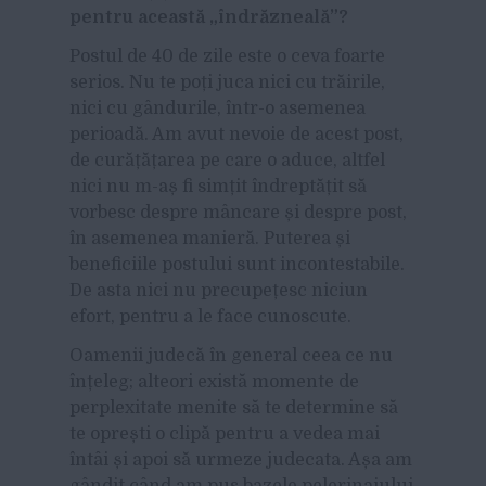
pentru această „îndrăzneală”?
Postul de 40 de zile este o ceva foarte
serios. Nu te poți juca nici cu trăirile,
nici cu gândurile, într-o asemenea
perioadă. Am avut nevoie de acest post,
de curățățarea pe care o aduce, altfel
nici nu m-aș fi simțit îndreptățit să
vorbesc despre mâncare și despre post,
în asemenea manieră. Puterea și
beneficiile postului sunt incontestabile.
De asta nici nu precupețesc niciun
efort, pentru a le face cunoscute.
Oamenii judecă în general ceea ce nu
înțeleg; alteori există momente de
perplexitate menite să te determine să
te oprești o clipă pentru a vedea mai
întâi și apoi să urmeze judecata. Așa am
gândit când am pus bazele pelerinajului