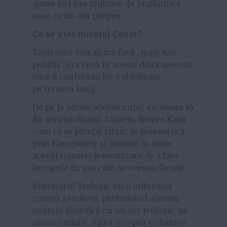
ajuns aici sau mijloace de împlinire a
ceea ce mi-am propus.
Ce se visa micuțul Cezar?
Tatăl meu visa să mă facă „popă sau
polițist”, era ceva în aceste două meserii
care îi confereau lui o stabilitate
pe termen lung.
De pe la vârsta adolescenței, eu visam să
fiu scriitor/filosof. Citisem despre Kant
cum că se plimba zilnic, la aceeași oră,
prin Konigsberg și găseam în mine
aceeși rigoare/determinare de a face
lucrurile fix așa cum se cereau făcute.
Seminarul Teologic mi-a influențat
cumva gândirea, parfumând această
căutare filosofică cu un aer teologic, pe
alocuri mistic. Așa a început o căutare