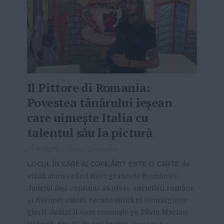
Il Pittore di Romania:
Povestea tânărului ieșean
care uimește Italia cu
talentul său la pictură
21-10-2019
-
Teona Gherasim
LOCUL ÎN CARE AI COPILĂRIT ESTE O CARTE
de
vizită atunci când treci granițele României.
Județul Iași continuă să ofere societății române
și Europei valori, recunoștință și nemarginite
glorii. Astăzi îl vom cunoaște pe Silviu Marian