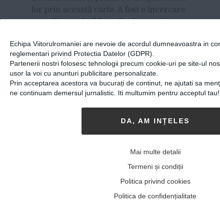
lor prin această carte. A fost o încercare
grea. Putea să aibă un final negativ.
Dumnezeu a vrut însă altceva.
Echipa Viitorulromaniei are nevoie de acordul dumneavoastra in con
Mulțumesc în fiecare zi pentru asta!
reglementari privind Protectia Datelor (GDPR).
Partenerii nostri folosesc tehnologii precum cookie-uri pe site-ul no
usor la voi cu anunturi publicitare personalizate.
Prin acceptarea acestora va bucurați de continut, ne ajutati sa menți
ne continuam demersul jurnalistic. Iti multumim pentru acceptul tau!
DA, AM INȚELES
Mai multe detalii
Termeni și condiții
Politica privind cookies
Este important ca oamenii să aiba un
Politica de confidențialitate
duhovnic? Dumneavoastră aveți
unul? Dacă da, cum v-a șlefuit?