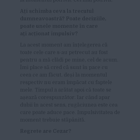
Ați schimba ceva la trecutul
dumneavoastră? Poate deciziile,
poate unele momente în care
ați acționat impulsiv?
La acest moment am înțelegerea că
toate cele care s-au petrecut au fost
pentru a mă clădi pe mine, cel de acum.
Îmi place să cred că sunt în pace cu
ceea ce am făcut, deși la momentul
respectiv nu eram împăcat cu faptele
mele. Timpul a arătat apoi că toate se
așează corespunzător. Iar când apar
dubii în acest sens, rugăciunea este cea
care poate aduce pace. Impulsivitatea de
moment trebuie stăpânită.
Regrete are Cezar?