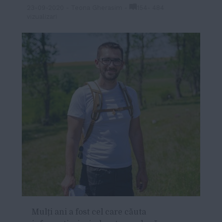
23-09-2020
-
Teona Gherasim
-
154
-
484
vizualizari
Mulți ani a fost cel care căuta