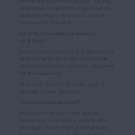
izvorât din experiență proprie. Nu neg
că primesc la rândul meu speranță din
anumite izvoare, de aceea și caut să
dăruiesc cât mai mult.
Dacă nu era scrisul ce altceva
ați fi făcut?
Dacă nu era scrisul mi-ar fi plăcut să fiu
profesor, să fiu parte din misiunea de
desăvârșire a unor caractere. Sau preot,
tot în același scop.
Și mi-ar fi plăcut mult să am grijă de
animale. Iubesc animalele.
Ce temperament aveți?
Mărturisesc că sunt o fire dificilă.
Uneori trec ușor dintr-o stare în alta.
Îmi explic aceste trăiri și prin prisma
faptului că sunt un perfecționist. O