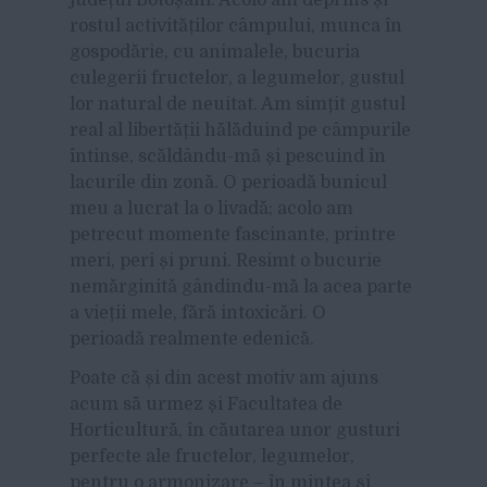
rostul activităților câmpului, munca în
gospodărie, cu animalele, bucuria
culegerii fructelor, a legumelor, gustul
lor natural de neuitat. Am simțit gustul
real al libertății hălăduind pe câmpurile
întinse, scăldându-mă și pescuind în
lacurile din zonă. O perioadă bunicul
meu a lucrat la o livadă; acolo am
petrecut momente fascinante, printre
meri, peri și pruni. Resimt o bucurie
nemărginită gândindu-mă la acea parte
a vieții mele, fără intoxicări. O
perioadă realmente edenică.
Poate că și din acest motiv am ajuns
acum să urmez și Facultatea de
Horticultură, în căutarea unor gusturi
perfecte ale fructelor, legumelor,
pentru o armonizare – în mintea și