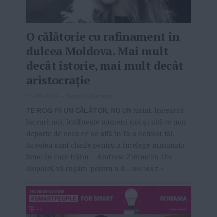
O călătorie cu rafinament în
dulcea Moldova. Mai mult
decât istorie, mai mult decât
aristocrație
17-09-2019
-
Teona Gherasim
TE ROG FII UN CĂLĂTOR, NU UN
turist. Încearcă
lucruri noi, întâlnește oameni noi și uită-te mai
departe de ceea ce se află în fața ochilor tăi.
Acestea sunt cheile pentru a înțelege minunata
lume în care trăim – Andrew Zimmern Un
clopoțel, vă rugăm, pentru o d...
MAI MULT
»