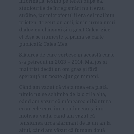
informația, ieșind pe teren după ea,
studiourile de înregistrări nu îi erau
străine, iar microfonul îi era cel mai bun
prieten. Trecut-au anii, iar în urma unui
dialog cu el însuși și-a găsit Calea, zice
el. Așa se numește și prima sa carte
publicată: Calea Mea.
Slăbirea de care vorbesc în această carte
s-a petrecut în 2013 – 2014. Mai jos și
mai trist decât un om gras și fără
speranță nu poate ajunge nimeni.
Când am vazut că viața mea era plată,
nimic nu se schimba de la o zi la alta,
când am vazut că mâncarea și băutura
erau cele care îmi conduceau și îmi
motivau viața, când am vazut că
tensiunea urca alarmant de la un an la
altul, când am văzut că fumam două