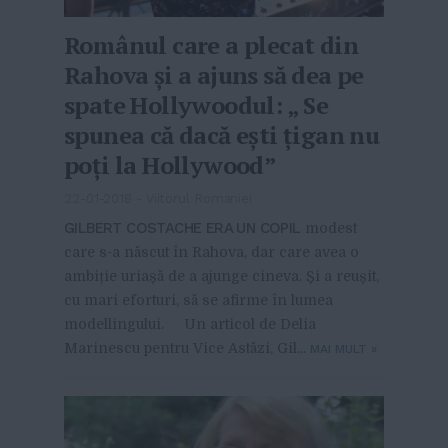
Românul care a plecat din
Rahova și a ajuns să dea pe
spate Hollywoodul: „ Se
spunea că dacă ești țigan nu
poți la Hollywood”
22-01-2018
-
Viitorul Romaniei
GILBERT COSTACHE ERA UN COPIL
modest
care s-a născut în Rahova, dar care avea o
ambiție uriașă de a ajunge cineva. Și a reușit,
cu mari eforturi, să se afirme în lumea
modellingului. Un articol de Delia
Marinescu pentru Vice Astăzi, Gil...
MAI MULT
»