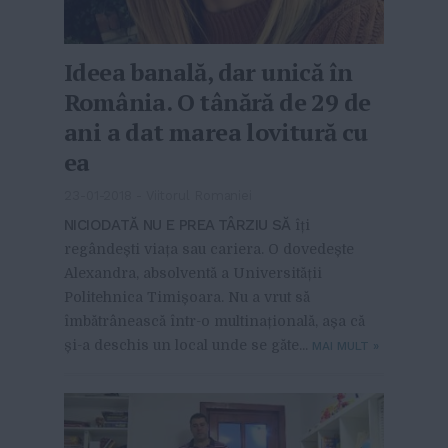
Ideea banală, dar unică în
România. O tânără de 29 de
ani a dat marea lovitură cu
ea
23-01-2018
-
Viitorul Romaniei
NICIODATĂ NU E PREA TÂRZIU SĂ
îți
regândești viața sau cariera. O dovedește
Alexandra, absolventă a Universității
Politehnica Timișoara. Nu a vrut să
îmbătrânească într-o multinațională, așa că
și-a deschis un local unde se găte...
MAI MULT
»