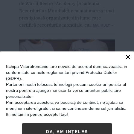
de World Record Academy (Academia
Recordurilor Mondiale), cea mai mare și mai
prestigioasă organizație din lume care
certifică recordurile mondiale, cu...
MAI MULT
»
×
Echipa Viitorulromaniei are nevoie de acordul dumneavoastra in
conformitate cu noile reglementari privind Protectia Datelor
(GDPR).
Partenerii nostri folosesc tehnologii precum cookie-uri pe site-ul
nostru pentru a ajunge mai usor la voi cu anunturi publicitare
personalizate.
Prin acceptarea acestora va bucurați de continut, ne ajutati sa
menținem site-ul gratuit si sa ne continuam demersul jurnalistic.
Doi fotografi români vor
Iti multumim pentru acceptul tau!
merge pe jos 900 de
DA, AM INȚELES