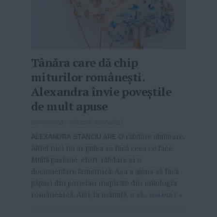
Tânăra care dă chip
miturilor românești.
Alexandra învie poveștile
de mult apuse
23-01-2018
-
Viitorul Romaniei
ALEXANDRA STANCIU ARE O
răbdare uluitoare.
Altfel nici nu ar putea sa facă ceea ce face.
Multă pasiune, efort, răbdare și o
documentare temeinică. Așa a ajuns să facă
păpuși din porțelan inspirate din mitologia
românească. Aici, la mânuţă, o să...
MAI MULT
»