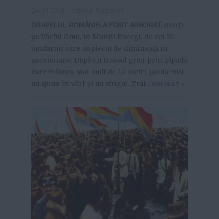
24-01-2018
-
Viitorul Romaniei
DRAPELUL ROMÂNIEI A FOST ARBORAT,
marţi,
pe Vârful Omu, în Munţii Bucegi, de cei 10
jandarmi care au plecat de dimineaţă în
ascensiune. După un traseul greu, prin zăpadă
care măsura mai mult de 1,5 metri, jandarmii
au ajuns în vârf şi au strigat „Trăi...
MAI MULT
»