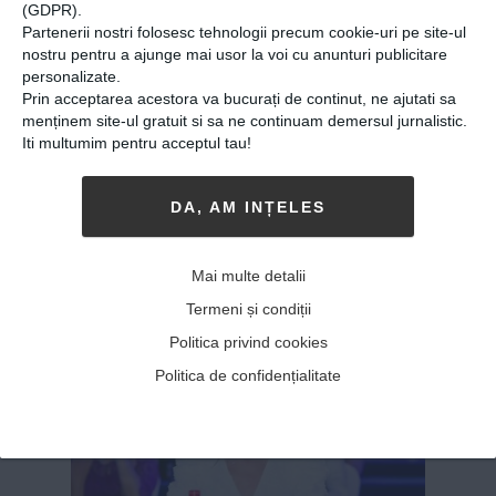
(GDPR).
Iau viața zi cu zi, câteodată
Partenerii nostri folosesc tehnologii precum cookie-uri pe site-ul
oră cu oră”
nostru pentru a ajunge mai usor la voi cu anunturi publicitare
personalizate.
20-10-2020
-
Andrei Craciun
Prin acceptarea acestora va bucurați de continut, ne ajutati sa
menținem site-ul gratuit si sa ne continuam demersul jurnalistic.
MIHAELA ESTE ACTRIȚĂ FREELANCER,
una
Iti multumim pentru acceptul tau!
dintre cele mai apreciate din tânăra
generație. În starea de urgență, cu teatrele
închise, Mihaela a trebuit să ia o decizie cu
DA, AM INȚELES
privire la viața ei. Să vedeți ce a făcut. Andrei
Crăciun Mihaela Velicu, actriță și...
MAI MULT
»
Mai multe detalii
Termeni și condiții
Politica privind cookies
Politica de confidențialitate