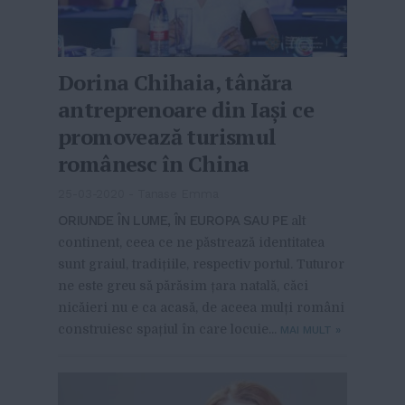
Dorina Chihaia, tânăra
antreprenoare din Iași ce
promovează turismul
românesc în China
25-03-2020
-
Tanase Emma
ORIUNDE ÎN LUME, ÎN EUROPA SAU PE
alt
continent, ceea ce ne păstrează identitatea
sunt graiul, tradițiile, respectiv portul. Tuturor
ne este greu să părăsim țara natală, căci
nicăieri nu e ca acasă, de aceea mulți români
construiesc spațiul în care locuie...
MAI MULT
»