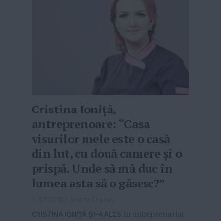
Cristina Ioniță,
antreprenoare: “Casa
visurilor mele este o casă
din lut, cu două camere și o
prispă. Unde să mă duc în
lumea asta să o găsesc?”
11-07-2019
-
Andrei Craciun
CRISTINA IONIȚĂ ȘI-A ALES
în antreprenoriat