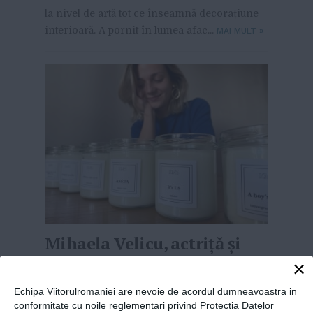
la nivel de artă tot ce înseamnă decorațiune
interioară. A pornit în lumea afac...
MAI MULT
»
Mihaela Velicu, actriță și
antreprenoare: ” Îmi pun
×
mai rar întrebarea ce va fi
Echipa Viitorulromaniei are nevoie de acordul dumneavoastra in
mâine? Nu știu, voi vedea.
conformitate cu noile reglementari privind Protectia Datelor