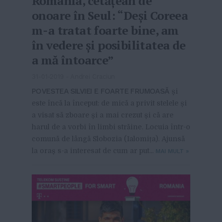
România, cetățean de
onoare în Seul: “Deși Coreea
m-a tratat foarte bine, am
în vedere și posibilitatea de
a mă întoarce”
31-01-2019
-
Andrei Craciun
POVESTEA SILVIEI E FOARTE FRUMOASĂ
și
este încă la început: de mică a privit stelele și
a visat să zboare și a mai crezut și că are
harul de a vorbi în limbi străine. Locuia într-o
comună de lângă Slobozia (Ialomița). Ajunsă
la oraș s-a interesat de cum ar put...
MAI MULT
»