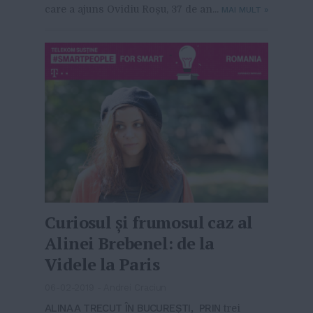
care a ajuns Ovidiu Roșu, 37 de an...
MAI MULT
»
Curiosul și frumosul caz al
Alinei Brebenel: de la
Videle la Paris
06-02-2019
-
Andrei Craciun
ALINA A TRECUT ÎN BUCUREȘTI, PRIN
trei