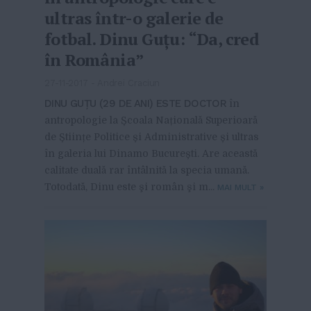
ultras într-o galerie de
fotbal. Dinu Guțu: “Da, cred
în România”
27-11-2017
-
Andrei Craciun
DINU GUȚU (29 DE ANI) ESTE DOCTOR
în
antropologie la Școala Națională Superioară
de Științe Politice și Administrative și ultras
în galeria lui Dinamo București. Are această
calitate duală rar întâlnită la specia umană.
Totodată, Dinu este şi român şi m...
MAI MULT
»