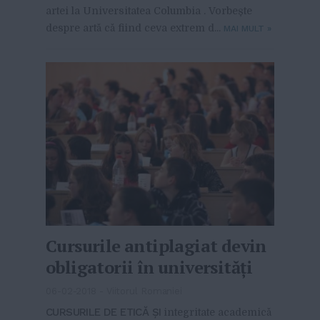
artei la Universitatea Columbia . Vorbește
despre artă că fiind ceva extrem d...
MAI MULT
»
Cursurile antiplagiat devin
obligatorii în universităţi
06-02-2018
-
Viitorul Romaniei
CURSURILE DE ETICĂ ŞI
integritate academică