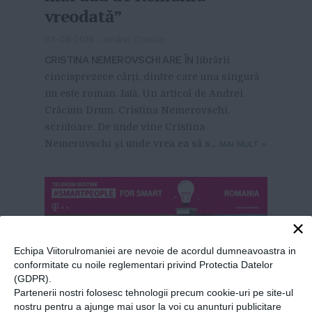
vreodată”
03-08-2018
-
Andrei Craciun
CRISTINA NEMEROVSCHI ARE ÎN
librării
cincisprezece cărți, dintre care una singură
nu este roman. Iată. Un articol de Andrei
Crăciun Drum. Cristina Nemerovschi,
scriitoare. De unde vine Cristina
Nemerovschi și unde vrea ea să s...
MAI MULT
»
×
Echipa Viitorulromaniei are nevoie de acordul dumneavoastra in
conformitate cu noile reglementari privind Protectia Datelor
(GDPR).
Partenerii nostri folosesc tehnologii precum cookie-uri pe site-ul
nostru pentru a ajunge mai usor la voi cu anunturi publicitare