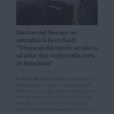
Doctorand bursier în
astrofizică la Oxford:
“Vreau să mă întorc acasă ca
să aduc din experienţa mea
în România”
23-10-2017
-
Andrei Militaru
PLANETE, METEORIŢI, GALAXII,
constelaţii. Tot
acest spectru de corpuri cereşti reprezintă
universul în care gravitează viaţa lui Şandor
Kruk, un ardelean domol de 26 de ani, din
Baia Mare, doctorand în an terminal la
Oxford în ştiinţa denumită astrofi...
MAI MULT
»