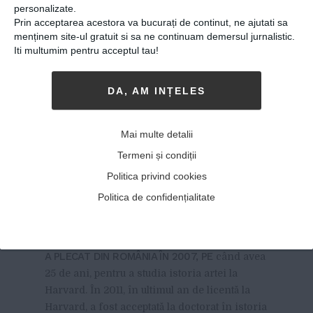
personalizate.
Prin acceptarea acestora va bucurați de continut, ne ajutati sa
menținem site-ul gratuit si sa ne continuam demersul jurnalistic.
Sonia Coman, artista care a
Iti multumim pentru acceptul tau!
cucerit Harvardul și
Universitatea Columbia: „
DA, AM INȚELES
Visez la o lume în care
oamenii își folosesc
Mai multe detalii
potențialul pentru a
Termeni și condiții
promova demnitatea
Politica privind cookies
umană și coexistență
Politica de confidențialitate
culturilor diferite”
20-07-2018
-
Lupescu Anca
A PLECAT DIN ROMÂNIA ÎN 2007, PE
când avea
25 de ani, pentru a studia istoria artei la
Harvard. În 2011, în ultimul an de licentă la
Harvard, a fost acceptată la doctorat în istoria