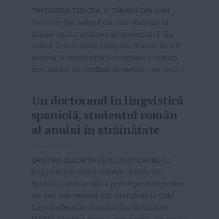
THEODORA TORCEA, O TÂNĂRĂ DIN
satul
Osica de Sus, judeţul Olt, este studentă în
ultimul an la Facultatea de Matematică din
cadrul Universităţii Glasgow. Înainte de a fi
admisă la universitatea scoaţiană a fost un
elev model, cu rezultate deosebite...
MAI MULT
»
Un doctorand în lingvistică
spaniolă, studentul român
al anului în străinătate
24-04-2017
-
CRISTINA BLEORȚU ESTE DOCTORAND
în
lingvistică la Universitatea Oviedo din
Spania și anul acesta a primit premiul pentru
cel mai bun student din străinătate la Gala
Ligii Studenților Români din Străinătate