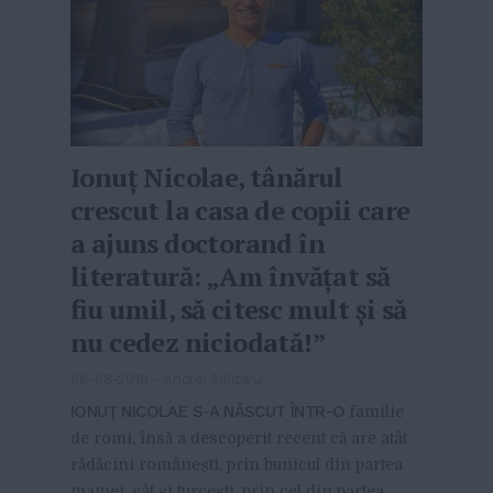
Ionuț Nicolae, tânărul
crescut la casa de copii care
a ajuns doctorand în
literatură: „Am învățat să
fiu umil, să citesc mult și să
nu cedez niciodată!”
06-08-2018
-
Andrei Militaru
IONUȚ NICOLAE S-A NĂSCUT ÎNTR-O
familie
de romi, însă a descoperit recent că are atât
rădăcini românești, prin bunicul din partea
mamei, cât și turcești, prin cel din partea