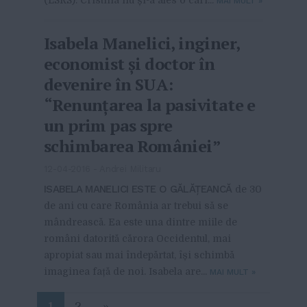
(LSRS). Cristina nu și-a ales o cari...
MAI MULT
»
Isabela Manelici, inginer,
economist şi doctor în
devenire în SUA:
“Renunţarea la pasivitate e
un prim pas spre
schimbarea României”
12-04-2016
-
Andrei Militaru
ISABELA MANELICI ESTE O GĂLĂŢEANCĂ
de 30
de ani cu care România ar trebui să se
mândrească. Ea este una dintre miile de
români datorită cărora Occidentul, mai
apropiat sau mai îndepărtat, își schimbă
imaginea față de noi. Isabela are...
MAI MULT
»