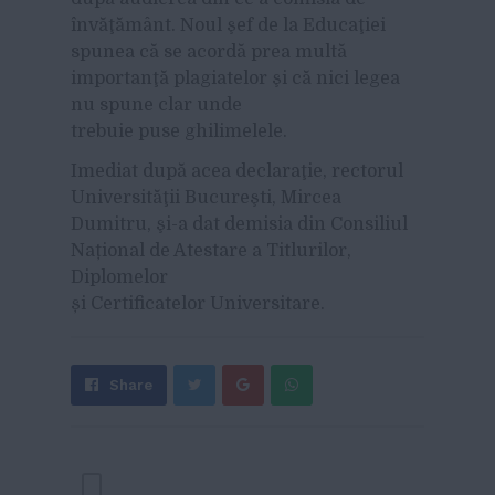
învăţământ. Noul şef de la Educaţiei
spunea că se acordă prea multă
importanţă plagiatelor şi că nici legea
nu spune clar unde
trebuie puse ghilimelele.
Imediat după acea declaraţie, rectorul
Universităţii Bucureşti, Mircea
Dumitru, şi-a dat demisia din Consiliul
Național de Atestare a Titlurilor,
Diplomelor
și Certificatelor Universitare.
Share
Send
Share
Tweet
on
with
Google+
WhatsApp