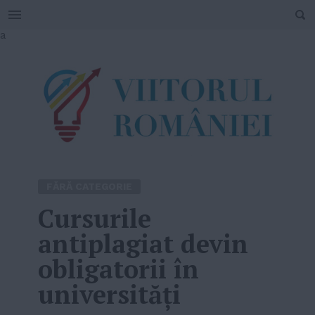
SEARCH
Skip
a
to
content
FĂRĂ CATEGORIE
Cursurile
antiplagiat devin
obligatorii în
universităţi