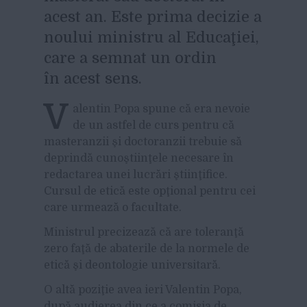
acest an. Este prima decizie a
noului ministru al Educaţiei,
care a semnat un ordin
în acest sens.
V
alentin Popa spune că era nevoie
de un astfel de curs pentru că
masteranzii şi doctoranzii trebuie să
deprindă cunoştiinţele necesare în
redactarea unei lucrări ştiinţifice.
Cursul de etică este opţional pentru cei
care urmează o facultate.
Ministrul precizează că are toleranţă
zero faţă de abaterile de la normele de
etică şi deontologie universitară.
O altă poziţie avea ieri Valentin Popa,
după audierea din ce a comisia de