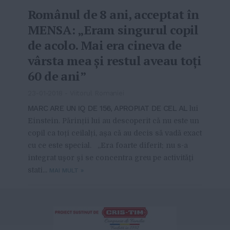
Românul de 8 ani, acceptat în
MENSA: „Eram singurul copil
de acolo. Mai era cineva de
vârsta mea şi restul aveau toţi
60 de ani”
23-01-2018
-
Viitorul Romaniei
MARC ARE UN IQ DE 156, APROPIAT DE CEL AL
lui
Einstein. Părinții lui au descoperit că nu este un
copil ca toți ceilalți, așa că au decis să vadă exact
cu ce este special. „Era foarte diferit; nu s-a
integrat uşor şi se concentra greu pe activităţi
stati...
MAI MULT
»
From this category »