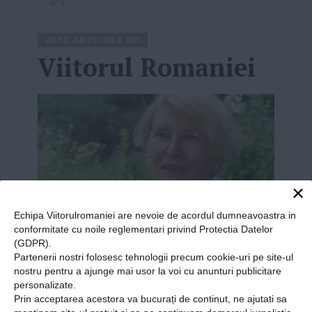
ALTE ARTICOLE DE
Viitorul Romaniei
×
Echipa Viitorulromaniei are nevoie de acordul dumneavoastra in
conformitate cu noile reglementari privind Protectia Datelor
(GDPR).
Partenerii nostri folosesc tehnologii precum cookie-uri pe site-ul
nostru pentru a ajunge mai usor la voi cu anunturi publicitare
Povestea profesoarei care a
personalizate.
schimbat sistemul de
Prin acceptarea acestora va bucurați de continut, ne ajutati sa