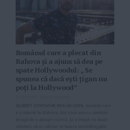
Românul care a plecat din
Rahova și a ajuns să dea pe
spate Hollywoodul: „ Se
spunea că dacă ești țigan nu
poți la Hollywood”
22-01-2018
-
Viitorul Romaniei
GILBERT COSTACHE ERA UN COPIL
modest care
s-a născut în Rahova, dar care avea o ambiție
uriașă de a ajunge cineva. Și a reușit, cu mari
eforturi, să se afirme în lumea modellingului.