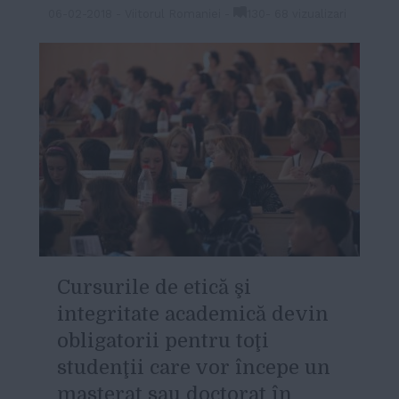
06-02-2018
-
Viitorul Romaniei
-
130
-
68 vizualizari
Cursurile de etică şi
integritate academică devin
obligatorii pentru toţi
studenţii care vor începe un
masterat sau doctorat în