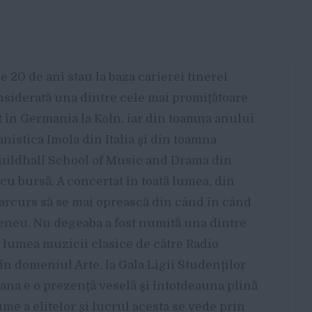
e 20 de ani stau la baza carierei tinerei
nsiderată una dintre cele mai promiţătoare
t în Germania la Kӧln, iar din toamna anului
anistica Imola din Italia şi din toamna
 Guildhall School of Music and Drama din
cu bursă. A concertat în toată lumea, din
parcurs să se mai oprească din când în când
teneu. Nu degeaba a fost numită una dintre
 lumea muzicii clasice de către Radio
n domeniul Arte, la Gala Ligii Studenţilor
iana e o prezenţă veselă şi întotdeauna plină
ume a elitelor şi lucrul acesta se vede prin