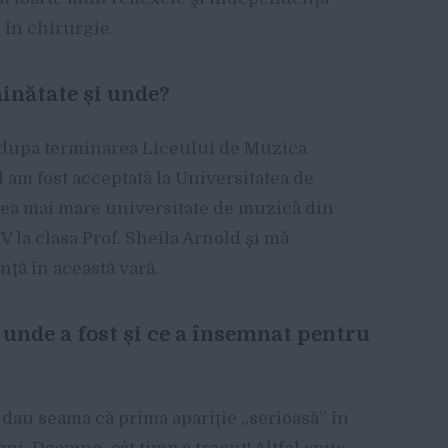
 în chirurgie.
ăinătate și unde?
at dupa terminarea Liceului de Muzica
am fost acceptată la Universitatea de
cea mai mare universitate de muzică din
 la clasa Prof. Sheila Arnold şi mă
ţă în această vară.
 unde a fost și ce a însemnat pentru
dau seama că prima apariţie „serioasă” în