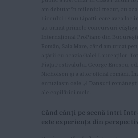
public a fost chiar în clasa I, acum 16
am debutat în mileniul trecut, cu ocaz
Liceului Dinu Lipatti, care avea loc 
au urmat primele concursuri câştigat
Internaţional ProPiano din Bucureşti
Român, Sala Mare, când am urcat pent
a ţării cu ocazia Galei Laureaţilor. To
Piaţa Festivalului George Enescu, ed
Nicholson şi a altor oficial români. Î
entuziasm cele „4 Dansuri româneşti”
ale copilăriei mele.
Când cânți pe scenă intri înt
este experiența din perspecti