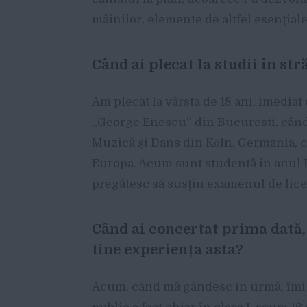
mâinilor, elemente de altfel esenţiale
Când ai plecat la studii în str
Am plecat la vârsta de 18 ani, imedi
„George Enescu” din Bucuresti, când 
Muzică şi Dans din Kӧln, Germania, 
Europa. Acum sunt studentă în anul IV
pregătesc să susţin examenul de licen
Când ai concertat prima dată,
tine experiența asta?
Acum, când mă gândesc în urmă, îmi 