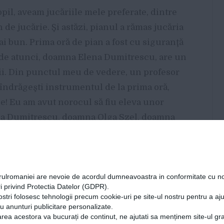
 copil, aveam jucăriile mele preferate, dintre
 de jucărie. Şi astăzi, pianul a rămas jucăria
i bun. Prima oră de pian a fost cu siguranţă
 de atunci, doamna Elena Dumitrescu, are un
iii. Din punctul meu de vedere, un profesor
ă îndrăgeşti instrumentul de la prima oră,
gie! Eu am avut norocul să fiu eleva unor
a Dumitrescu, doamna Olga Szel, doamna
 îmbogăţească şi în ziua de azi.
orulromaniei are nevoie de acordul dumneavoastra in conformitate cu no
urma o carieră profesională?
i privind Protectia Datelor (GDPR).
ostri folosesc tehnologii precum cookie-uri pe site-ul nostru pentru a a
cu anunturi publicitare personalizate.
e vine foarte târziu, după mulţi ani de
rea acestora va bucurați de continut, ne ajutati sa menținem site-ul gra
tru o potenţială carieră de muzician începe