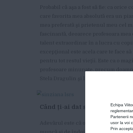
Probabil că aşa a fost să fie: ca orice
care favorita mea absolută era un pian
mea preferată şi prietenul meu cel ma
fascinantă, deoarece profesoara mea
talent extraordinar în a lucra cu cop
excepţional este acela care te face s
pentru tot restul vieţii. Este ca o ma
profesoare minunate, precum doamn
Stela Dragulin şi lista continuă să se
Echipa Viit
Când ți-ai dat seama că poți 
reglementar
Partenerii n
usor la voi 
Adevărul este că o astfel de confirmar
Prin accepta
muncă şi de îndoială. Pregătirea pen