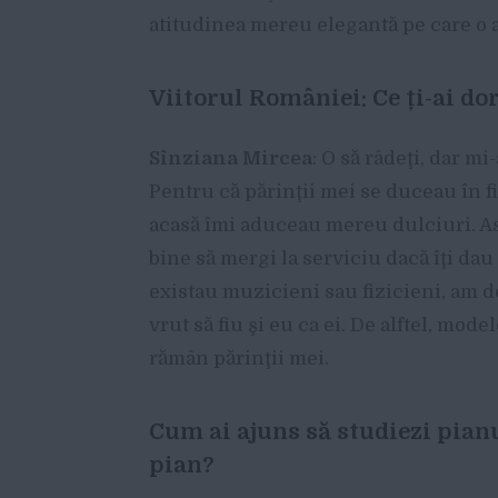
atitudinea mereu elegantă pe care o ar
Viitorul României: Ce ți-ai dor
Sînziana Mircea
: O să râdeţi, dar m
Pentru că părinţii mei se duceau în f
acasă îmi aduceau mereu dulciuri. Ast
bine să mergi la serviciu dacă îţi dau
existau muzicieni sau fizicieni, am d
vrut să fiu şi eu ca ei. De alftel, mode
rămân părinţii mei.
Cum ai ajuns să studiezi pianu
pian?