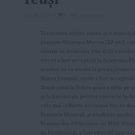
02-06-2015
-
-
61
-
487 vizualizari
Tenacitate, talent, noroc şi o muncă d
pianiste Sînziana Mircea (22 ani), co
talente în domeniu. Din 2011 a studia
trecut a fost acceptată la Academia Pi
acestui an va studia la prestigioasa
Marea Britanie, unde a fost acceptată 
Texas până la Tokyo şi nu a uitat pe 
şi la Bucureşti, pentru concerte la A
cele mai influete persoane tinere din
România Muzical, şi studenta anului î
Români din Străinătate, în 2014. Sînz
de bunăvoinţă, a fost educată într-o l