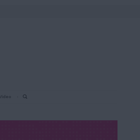
Video
Search