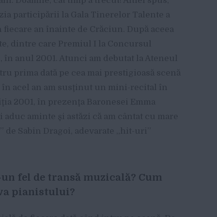
 ani. Doamne, cât timp a trecut! Altfel spus,
ia participării la Gala Tinerelor Talente a
în fiecare an înainte de Crăciun. După aceea
e, dintre care Premiul I la Concursul
, în anul 2001. Atunci am debutat la Ateneul
ru prima dată pe cea mai prestigioasă scenă
t în acel an am susţinut un mini-recital în
iţia 2001, în prezenţa Baronesei Emma
mi aduc aminte şi astăzi că am cântat cu mare
 de Sabin Dragoi, adevarate „hit-uri”
r-un fel de transă muzicală? Cum
va pianistului?