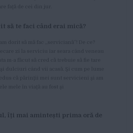
e faţă de cei din jur.
it să te faci când erai mică?
i-am dorit să mă fac „serviciană”! De ce?
iecare zi la serviciu iar seara când veneau
a m-a făcut să cred că trebuie să fie tare
 şi dulciuri când vii acasă. Şi cum pe lume
edus că părinţii mei sunt servicieni şi am
lele mele în viaţă au fost şi
l, îți mai amintești prima oră de