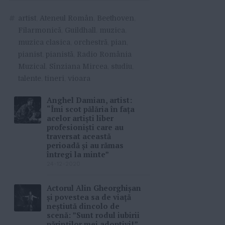
#
artist
,
Ateneul Român
,
Beethoven
,
Filarmonică
,
Guildhall
,
muzica
,
muzica clasica
,
orchestră
,
pian
,
pianist
,
pianistă
,
Radio România
Muzical
,
Sînziana Mircea
,
studiu
,
talente
,
tineri
,
vioara
Anghel Damian, artist:
“Îmi scot pălăria în fața
acelor artiști liber
profesioniști care au
traversat această
perioadă și au rămas
întregi la minte”
24-12-2020
Actorul Alin Gheorghișan
și povestea sa de viață
neștiută dincolo de
scenă: ”Sunt rodul iubirii
părinților mei adoptivi!”