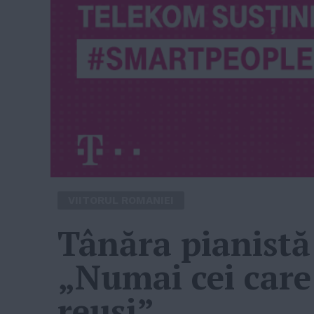
VIITORUL ROMANIEI
Tânăra pianistă 
„Numai cei care 
reuşi”