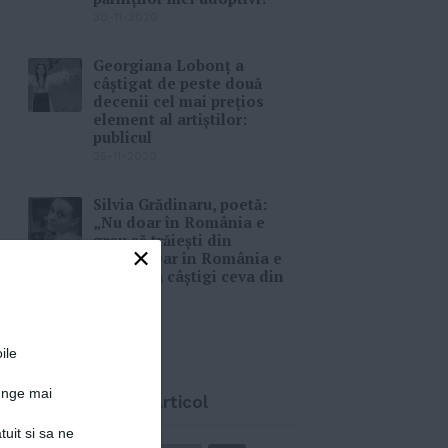
30-11-2020
Georgiana Lobonț a
câștigat de peste două
decenii cel mai prețios
element al artiștilor:
publicul
25-11-2020
Silvia Grădinaru, poetă:
„Nu doar în România e
greu să trăiești din
×
poezie. Dar în România e
greu și să câștigi ceva din
poezie”
23-10-2020
ile
junge mai
Distribuie acest articol
tuit si sa ne