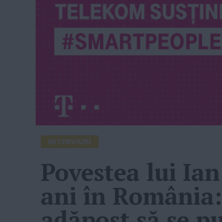
INTERVIURI
Povestea lui Ian 
ani în România:
adăpost să se p