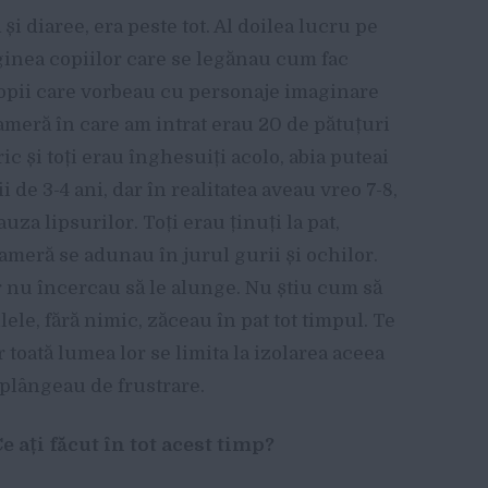
și diaree, era peste tot. Al doilea lucru pe
aginea copiilor care se legănau cum fac
opii care vorbeau cu personaje imaginare
cameră în care am intrat erau 20 de pătuțuri
ic și toți erau înghesuiți acolo, abia puteai
i de 3-4 ani, dar în realitatea aveau vreo 7-8,
za lipsurilor. Toți erau ținuți la pat,
ameră se adunau în jurul gurii și ochilor.
ar nu încercau să le alunge. Nu știu cum să
lele, fără nimic, zăceau în pat tot timpul. Te
r toată lumea lor se limita la izolarea aceea
i plângeau de frustrare.
e ați făcut în tot acest timp?