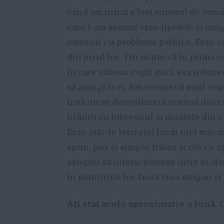
când am intrat a fost mirosul de vomă 
care l-am sesizat erau țipetele și im
oamenii cu probleme psihice. Erau c
din jurul lor. Țin minte că în prima 
în care stăteau copii mici, era întuner
să ajungi la ei. Am crezut că sunt copi
însă nu se dezvoltaseră normal din cau
hrăniți cu biberonul și muștele din c
Erau atât de letargici încât nici măc
spun, pur și simplu trăiau acolo cu zi
așteptai să interacționeze între ei, da
în pătuțurile lor.Toată ziua strigau ș
Ați stat acolo aproximativ o lună. C