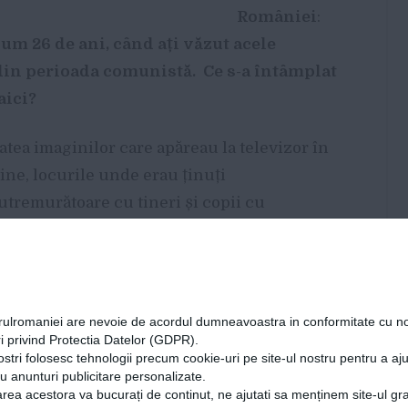
României
:
um 26 de ani, când ați văzut acele
 din perioada comunistă. Ce s-a întâmplat
aici?
atea imaginilor care apăreau la televizor în
ine, locurile unde erau ținuți
cutremurătoare cu tineri și copii cu
 camere, neîngrijiți și fără strictul necesar
ceva în Marea Britanie. Știți ce era ironic
a acelei politici care interzicea avortul și
 copii pe care părinții îi abandonau. Copiii
orulromaniei are nevoie de acordul dumneavoastra in conformitate cu no
 crescuți în sistem. Nimeni nu-i încuraja să
i privind Protectia Datelor (GDPR).
ostri folosesc tehnologii precum cookie-uri pe site-ul nostru pentru a a
 de 3 ani, când se realizau testele
cu anunturi publicitare personalizate.
o dezvoltare normală și se decidea dacă îi
rea acestora va bucurați de continut, ne ajutati sa menținem site-ul gra