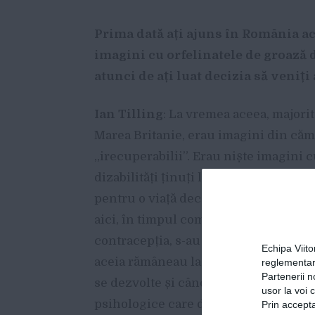
Prima dată ați ajuns în România ac
imagini cu orfelinatele de groază
atunci de ați luat decizia să veniți 
Ian Tilling
: La vremea aceea, majorit
Marea Britanie, erau imagini din căm
„irecuperabilii”. Erau niște imagini 
dizabilități ținuți la grămadă în niște
pentru o viață decentă. Nu vedeai așa 
aici, în timpul comunismului, din cauz
contracepția, s-au născut foarte mulți
Echipa Viit
aceia rămâneau la maternitate și erau
reglementar
Partenerii n
se dezvolte și când ajungeau la vârsta
usor la voi 
psihologice care determinau dacă au 
Prin accepta