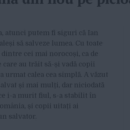
, atunci putem fi siguri că Ian
 aleși să salveze lumea. Cu toate
t dintre cei mai norocoși, ca de
 care au trăit să-și vadă copii
-a urmat calea cea simplă. A văzut
alvat și mai mulți, dar niciodată
 i-a murit fiul, s-a stabilit în
omânia, și copii uitați ai
n salvator.