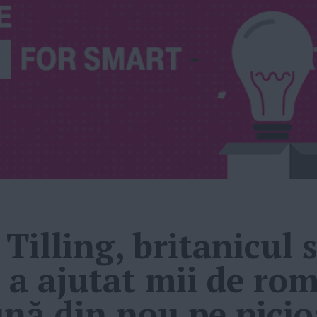
Tilling, britanicul s
 a ajutat mii de rom
ună din nou pe picio