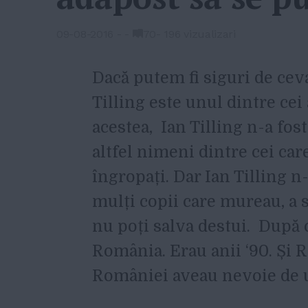
09-08-2016
-
-
70
-
196 vizualizari
Dacă putem fi siguri de ceva
Tilling este unul dintre cei
acestea, Ian Tilling n-a fos
altfel nimeni dintre cei care
îngropați. Dar Ian Tilling n
mulți copii care mureau, a s
nu poți salva destui. După ce
România. Erau anii ‘90. Și R
României aveau nevoie de u