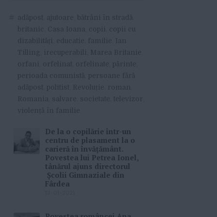
#
adăpost
,
ajutoare
,
bătrâni în stradă
,
britanic
,
Casa Ioana
,
copii
,
copii cu
dizabilități
,
educatie
,
familie
,
Ian
Tilling
,
irecuperabili
,
Marea Britanie
,
orfani
,
orfelinat
,
orfelinate
,
părinte
,
perioada comunistă
,
persoane fără
adăpost
,
politist
,
Revoluție
,
roman
,
Romania
,
salvare
,
societate
,
televizor
,
violență în familie
De la o copilărie într-un
centru de plasament la o
carieră în învățământ.
Povestea lui Petrea Ionel,
tânărul ajuns directorul
Școlii Gimnaziale din
Fârdea
13-01-2021
Povestea româncei Ana