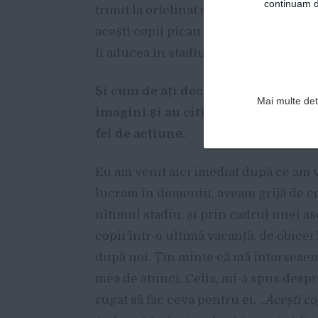
continuam de
trimit la orfelinat sau la o casă pentru
acești copii picau testele. Erau marca
îi aducea în stadiul acela.
Și cum de ați decis să veniți până 
Mai multe deta
imagini și au citit reportaje din or
fel de acțiune.
Eu am venit aici imediat după ce am 
lucram în domeniu, aveam grijă de cop
ultimul stadiu, și prin cadrul unei a
copii într-o ultimă vacanță, de obicei
după noi. Țin minte că mă întorsesem 
mea de atunci, Celia, mi-a spus despr
rugat să fac ceva pentru ei. „
Acești co