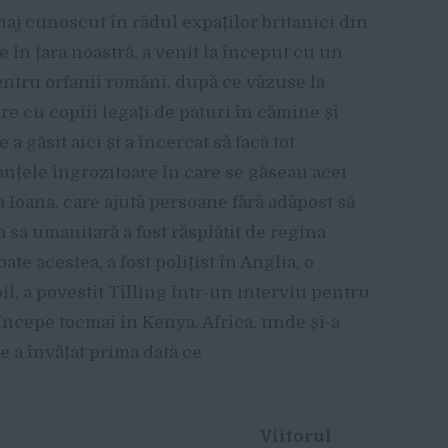
naj cunoscut în râdul expaților britanici din
 în țara noastră, a venit la început cu un
ntru orfanii români, după ce văzuse la
e cu copiii legați de paturi în cămine și
 a găsit aici și a încercat să facă tot
nțele îngrozitoare în care se găseau acei
 Ioana, care ajută persoane fără adăpost să
 sa umanitară a fost răsplătit de regina
ate acestea, a fost polițist în Anglia, o
il, a povestit Tilling într-un interviu pentru
 începe tocmai în Kenya, Africa, unde și-a
de a învățat prima dată ce
Viitorul