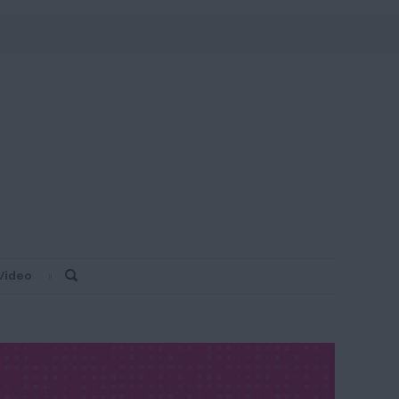
Video
Search