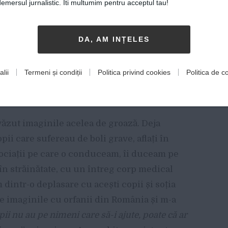
mersul jurnalistic. Iti multumim pentru acceptul tau!
 copii cu dizabilități, foarte mulți dintre
ți irecuperabili, dar culmea era că sistemul
DA, AM INȚELES
aici? Foarte mulți oameni au văzut acele
lii
Termeni și condiții
Politica privind cookies
Politica de co
felinatele groazei, dar nu au luat niciun
văzut imaginile acelea de groază. Deja
ii care sufereau de boli grave, aflați în
sociații pe care o conduceam, îi duceam pe
 în străinătate, cu un întreg corp medical
dintr-o deplasare cu acești copii și soția
e imaginile cu orfanii din România și m-a
pii nu au pe nimeni care să-i ajute, poate că ar