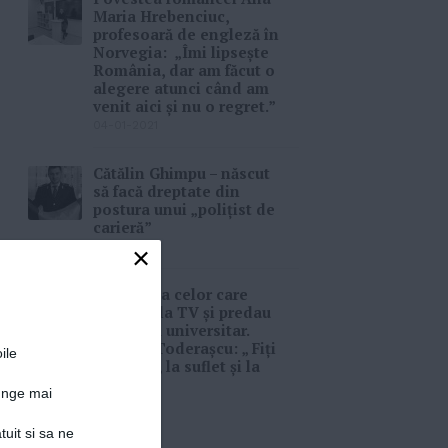
Maria Hrebenciuc,
profesoară de engleză în
Norvegia: „Îmi lipsește
România, dar am făcut o
alegere atunci când am
venit aici și nu o regret.”
04-01-2021
Cătălin Ghimpu – născut
să facă dreptate din
postura unui „polițist de
carieră”
31-12-2020
×
Din lumea celor care
prezintă la TV și predau
în sistem universitar.
Carmen Toderașcu: „ Fiți
ile
luminoși, la suflet și la
chip!”
junge mai
23-12-2020
tuit si sa ne