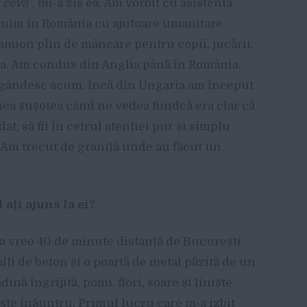
i ceva
”, mi-a zis ea. Am vorbit cu asistenta-
 venim în România cu ajutoare umanitare
amion plin de mâncare pentru copii, jucării,
na. Am condus din Anglia până în România,
ă gândesc acum. Încă din Ungaria am început
 șușotea când ne vedea fiindcă era clar că
t, să fii în cetrul atenției pur și simplu
t. Am trecut de graniță unde au făcut un
ați ajuns la ei?
a vreo 40 de minute distanță de București.
lți de beton și o poartă de metal păzită de un
nă îngrijită, pomi, flori, soare și liniște.
 este înăuntru. Primul lucru care m-a izbit