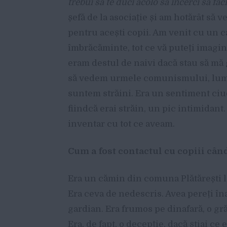
trebui să te duci acolo să încerci să fac
șefă de la asociație și am hotărât să
pentru acești copii. Am venit cu un c
îmbrăcăminte, tot ce vă puteți imagi
eram destul de naivi dacă stau să m
să vedem urmele comunismului, lumea
suntem străini. Era un sentiment ciuda
fiindcă erai străin, un pic intimidan
inventar cu tot ce aveam.
Cum a fost contactul cu copiii când 
Era un cămin din comuna Plătărești l
Era ceva de nedescris. Avea pereți îna
gardian. Era frumos pe dinafară, o grădi
Era, de fapt, o decepție, dacă știai ce