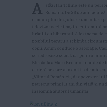
A
stăzi Ian Tilling este un perso
România. De 26 de ani locuiește
camion plin de ajutoare umanitare pe
televizor acele imagini cutremurătoar
hrăniți cu biberonul. A fost șocat de ce
posibilul pentru a schimba circumsta
copii. Acum conduce o asociație, Casa
se redreseze social, iar pentru munca
Elisabeta a Marii Britanii. Înainte de to
carieră pe care și-a dorit-o de mic cop
„Viitorul României”, dar povestea lui
petrecut primii 11 ani din viață și un
înseamnă ajutorul umanitar.