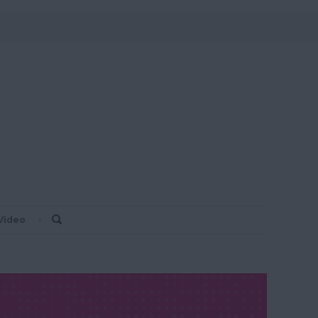
Video
Search