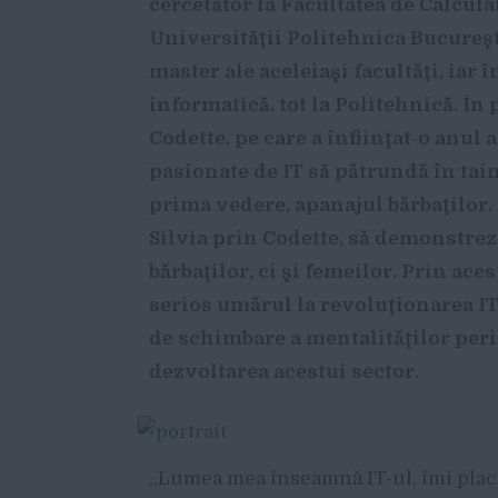
cercetător la Facultatea de Calcul
Universităţii Politehnica Bucureşti
master ale aceleiaşi facultăţi, iar
informatică, tot la Politehnică. În 
Codette, pe care a înfiinţat-o anul 
pasionate de IT să pătrundă în taine
prima vedere, apanajul bărbaţilor. 
Silvia prin Codette, să demonstrez
bărbaţilor, ci şi femeilor. Prin ac
serios umărul la revoluţionarea I
de schimbare a mentalităţilor peri
dezvoltarea acestui sector.
„Lumea mea înseamnă IT-ul, îmi place