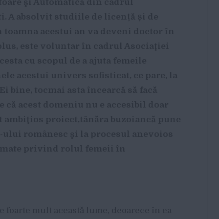
atoare şi Automatică din cadrul
. A absolvit studiile de licență și de
 în toamna acestui an va deveni doctor în
plus, este voluntar în cadrul Asociaţiei
acesta cu scopul de a ajuta femeile
le acestui univers sofisticat, ce pare, la
Ei bine, tocmai asta încearcă să facă
e că acest domeniu nu e accesibil doar
est ambiţios proiect,tânăra buzoiancă pune
T-ului românesc şi la procesul anevoios
mate privind rolul femeii în
 foarte mult această lume, deoarece în ea