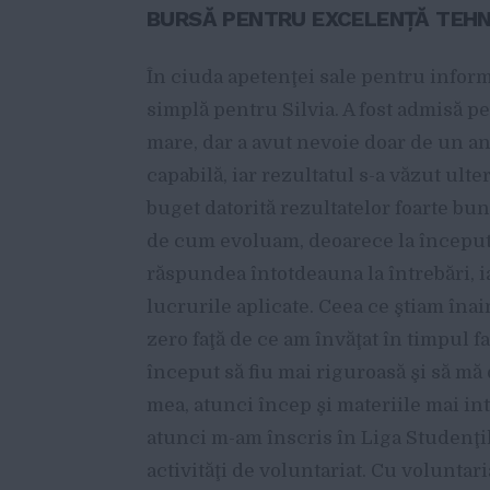
BURSĂ PENTRU EXCELENŢĂ TEHNI
În ciuda apetenţei sale pentru informa
simplă pentru Silvia. A fost admisă pe
mare, dar a avut nevoie doar de un an
capabilă, iar rezultatul s-a văzut ulter
buget datorită rezultatelor foarte b
de cum evoluam, deoarece la început 
răspundea întotdeauna la întrebări, i
lucrurile aplicate. Ceea ce ştiam înai
zero faţă de ce am învăţat în timpul fa
început să fiu mai riguroasă şi să m
mea, atunci încep şi materiile mai int
atunci m-am înscris în Liga Studenţi
activităţi de voluntariat. Cu voluntar