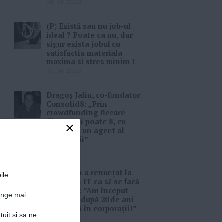
04-04-2022
(P) Există sau nu job-ul
ideal ? Poate ca nu, dar
sigur exista jobul cu
satisfactia materiala
maxima si stres minim !
03-04-2022
Dragoș Jaliu, co-fondator
Consolid8: „Prin
crowdfunding fiecare
dintre noi poate fi, cu
×
adevărat, un agent al
schimbării”
17-11-2020
Un român a renunțat la
ile
cariera în IT ca să se facă
apicultor: ”Am început
junge mai
aventura după 20 de ani
de muncă în corporații!”
tuit si sa ne
09-11-2020