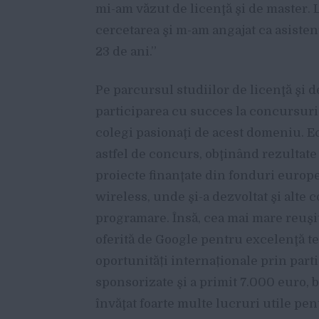
mi-am văzut de licenţă şi de master. 
cercetarea şi m-am angajat ca asisten
23 de ani.”
Pe parcursul studiilor de licenţă şi d
participarea cu succes la concursuri 
colegi pasionaţi de acest domeniu. Ec
astfel de concurs, obţinând rezultate 
proiecte finanţate din fonduri europ
wireless, unde şi-a dezvoltat şi alte c
programare. Însă, cea mai mare reuşit
oferită de Google pentru excelenţă te
oportunități internaționale prin part
sponsorizate şi a primit 7.000 euro, 
învăţat foarte multe lucruri utile pen