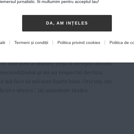
tica, şi informatica, însă în clasa a 12-a
mersul jurnalistic. Iti multumim pentru acceptul tau!
 vreau de la viaţă, nu reuşeam să mă
 că în martie m-am hotărât să dau la
DA, AM INȚELES
t rezistenţa din partea părinţilor, a
orii încercau să mă îndrume spre limbi
lii
Termeni și condiții
Politica privind cookies
Politica de co
am foarte bine. Dar eu simţeam că vreau să
eptat până la urmă. În alegerea făcută a
lor, mai ales al mamei. Deşi la început au fost
 necondiţionat şi mi-au respectat decizia.
mă face să mă simt foarte bine. Oricum, azi
cut-o atunci.”, își amintește tânăra.