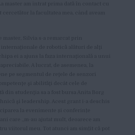
La master am intrat prima dată în contact cu
t cercetător la facultatea mea, când aveam
e master, Silvia s-a remarcat prin
internaţionale de robotică alături de alţi
hipa ei a ajuns la faza internaţională a unui
apreciabile. A lucrat, de asemenea, la
ene pe segmentul de reţele de senzori
ompetenţe şi abilităţi decât cele de
ă din studenţia sa a fost bursa Anita Borg
hnică şi leadership. Acest grant i-a deschis
iciparea la evenimente și conferințe
bani care „m-au ajutat mult, deoarece am
tru viitorul meu. Tot atunci am simțit că pot