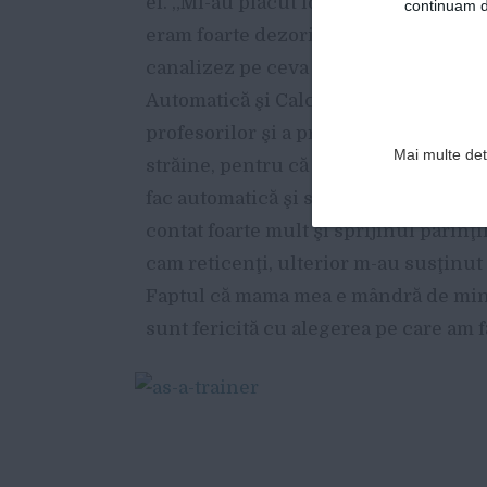
ei. „Mi-au plăcut foarte mult şi matema
continuam de
eram foarte dezorientată, nu ştiam ce
canalizez pe ceva anume. Mi-amintesc
Automatică şi Calculatoare. Am întâlni
profesorilor şi a prietenilor. Profes
Mai multe deta
străine, pentru că şi aici mă pricepe
fac automatică şi spre asta m-am îndr
contat foarte mult şi sprijinul părinţi
cam reticenţi, ulterior m-au susţinut
Faptul că mama mea e mândră de mine 
sunt fericită cu alegerea pe care am fă