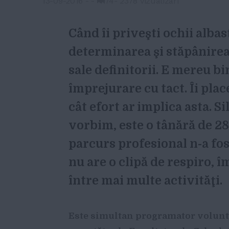
13-09-2016
-
-
74
-
2378 vizualizari
Când îi priveşti ochii albast
determinarea şi stăpânirea 
sale definitorii. E mereu b
împrejurare cu tact. Îi plac
cât efort ar implica asta. S
vorbim, este o tânără de 28
parcurs profesional n-a fos
nu are o clipă de respiro, 
între mai multe activităţi.
Este simultan programator voluntar