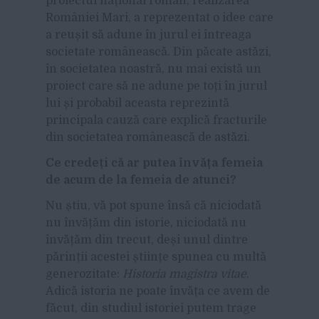
proiectul național român, realizarea
României Mari, a reprezentat o idee care
a reușit să adune în jurul ei întreaga
societate românească. Din păcate astăzi,
în societatea noastră, nu mai există un
proiect care să ne adune pe toți în jurul
lui și probabil aceasta reprezintă
principala cauză care explică fracturile
din societatea românească de astăzi.
Ce credeți că ar putea învăța femeia
de acum de la femeia de atunci?
Nu știu, vă pot spune însă că niciodată
nu învățăm din istorie, niciodată nu
învățăm din trecut, deși unul dintre
părinții acestei științe spunea cu multă
generozitate:
Historia magistra vitae
.
Adică istoria ne poate învăța ce avem de
făcut, din studiul istoriei putem trage