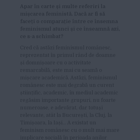
Apar în carte și multe referiri la
mișcarea feministă. Dacă ar fi să
faceți o comparație între ce însemna
feminismul atunci și ce înseamnă azi,
ce s-a schimbat?
Cred că astăzi feminismul românesc,
reprezentat în primul rând de doamne
și domnișoare cu o activitate
remarcabilă, este mai cu seamă o
mișcare academică. Astăzi, feminismul
românesc este mai degrabă un curent
științific, academic, în mediul academic
regăsim importante grupuri, nu foarte
numeroase, e adevărat, dar totuși
relevante, atât la București, la Cluj, la
Timișoara, la Iași… A existat un
feminism românesc cu o mult mai mare
implicare socială în perioada anilor