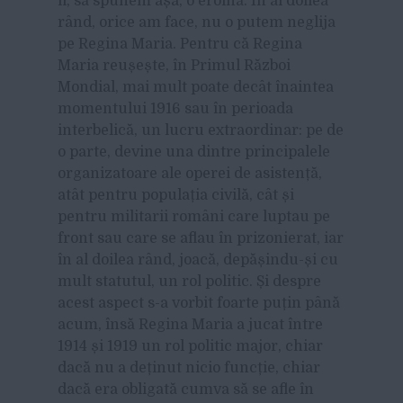
fi, să spunem așa, o eroină. În al doilea
rând, orice am face, nu o putem neglija
pe Regina Maria. Pentru că Regina
Maria reușește, în Primul Război
Mondial, mai mult poate decât înaintea
momentului 1916 sau în perioada
interbelică, un lucru extraordinar: pe de
o parte, devine una dintre principalele
organizatoare ale operei de asistență,
atât pentru populația civilă, cât și
pentru militarii români care luptau pe
front sau care se aflau în prizonierat, iar
în al doilea rând, joacă, depășindu-și cu
mult statutul, un rol politic. Și despre
acest aspect s-a vorbit foarte puțin până
acum, însă Regina Maria a jucat între
1914 și 1919 un rol politic major, chiar
dacă nu a deținut nicio funcție, chiar
dacă era obligată cumva să se afle în