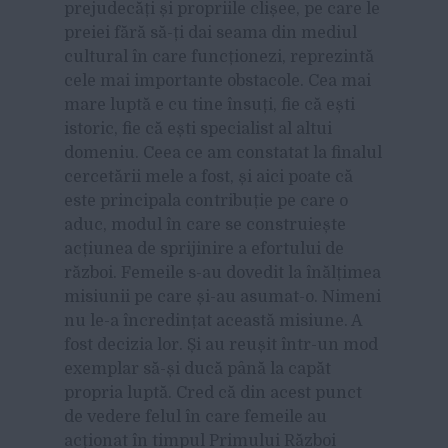
prejudecăți și propriile clișee, pe care le
preiei fără să-ți dai seama din mediul
cultural în care funcționezi, reprezintă
cele mai importante obstacole. Cea mai
mare luptă e cu tine însuți, fie că ești
istoric, fie că ești specialist al altui
domeniu. Ceea ce am constatat la finalul
cercetării mele a fost, și aici poate că
este principala contribuție pe care o
aduc, modul în care se construiește
acțiunea de sprijinire a efortului de
război. Femeile s-au dovedit la înălțimea
misiunii pe care și-au asumat-o. Nimeni
nu le-a încredințat această misiune. A
fost decizia lor. Și au reușit într-un mod
exemplar să-și ducă până la capăt
propria luptă. Cred că din acest punct
de vedere felul în care femeile au
acționat în timpul Primului Război