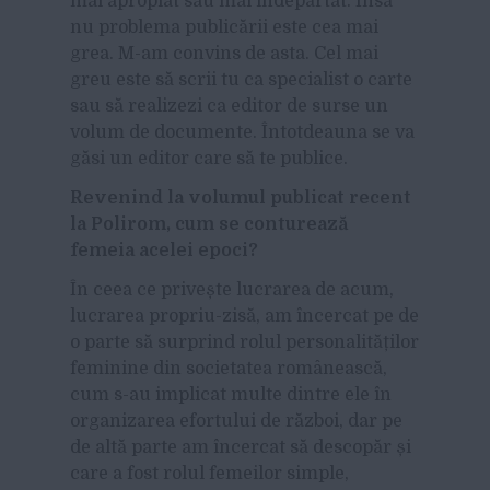
mai apropiat sau mai îndepărtat. Însă
nu problema publicării este cea mai
grea. M-am convins de asta. Cel mai
greu este să scrii tu ca specialist o carte
sau să realizezi ca editor de surse un
volum de documente. Întotdeauna se va
găsi un editor care să te publice.
Revenind la volumul publicat recent
la Polirom, cum se conturează
femeia acelei epoci?
În ceea ce privește lucrarea de acum,
lucrarea propriu-zisă, am încercat pe de
o parte să surprind rolul personalităților
feminine din societatea românească,
cum s-au implicat multe dintre ele în
organizarea efortului de război, dar pe
de altă parte am încercat să descopăr și
care a fost rolul femeilor simple,