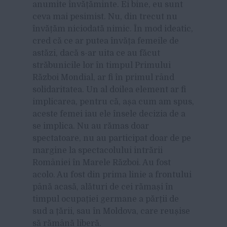
anumite învățăminte. Ei bine, eu sunt
ceva mai pesimist. Nu, din trecut nu
învățăm niciodată nimic. În mod ideatic,
cred că ce ar putea învăța femeile de
astăzi, dacă s-ar uita ce au făcut
străbunicile lor în timpul Primului
Război Mondial, ar fi în primul rând
solidaritatea. Un al doilea element ar fi
implicarea, pentru că, așa cum am spus,
aceste femei iau ele însele decizia de a
se implica. Nu au rămas doar
spectatoare, nu au participat doar de pe
margine la spectacolului intrării
României în Marele Război. Au fost
acolo. Au fost din prima linie a frontului
până acasă, alături de cei rămași în
timpul ocupației germane a părții de
sud a țării, sau în Moldova, care reușise
să rămână liberă.