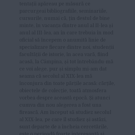
tentații apăreau pe măsură ce
parcurgeai bibliografiile, seminariile,
cursurile, numai că, țin destul de bine
minte, în vacanța dintre anul al II-lea și
anul al III-lea, an în care trebuia în mod
oficial să începem o anumită linie de
specializare fiecare dintre noi, studenții
facultății de istorie, în acea vară, fiind
acasă, la Câmpina, și tot întrebându-mă
ce voi alege, pur și simplu mi-am dat
seama că secolul al XIX-lea mă
înconjura din toate părțile acasă: cărțile,
obiectele de colecție, toată atmosfera
vorbea despre această epocă. Și atunci
cumva din nou alegerea a fost una
firească. Am început să studiez secolul
al XIX-lea, pe care îl studiez și astăzi,
sunt departe de a încheia cercetările,
este o perioadă foarte interesantă și