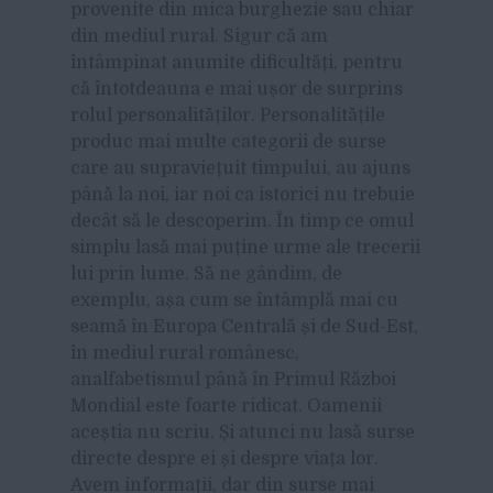
provenite din mica burghezie sau chiar
din mediul rural. Sigur că am
întâmpinat anumite dificultăți, pentru
că întotdeauna e mai ușor de surprins
rolul personalităților. Personalitățile
produc mai multe categorii de surse
care au supraviețuit timpului, au ajuns
până la noi, iar noi ca istorici nu trebuie
decât să le descoperim. În timp ce omul
simplu lasă mai puține urme ale trecerii
lui prin lume. Să ne gândim, de
exemplu, așa cum se întâmplă mai cu
seamă în Europa Centrală și de Sud-Est,
în mediul rural românesc,
analfabetismul până în Primul Război
Mondial este foarte ridicat. Oamenii
aceștia nu scriu. Și atunci nu lasă surse
directe despre ei și despre viața lor.
Avem informații, dar din surse mai