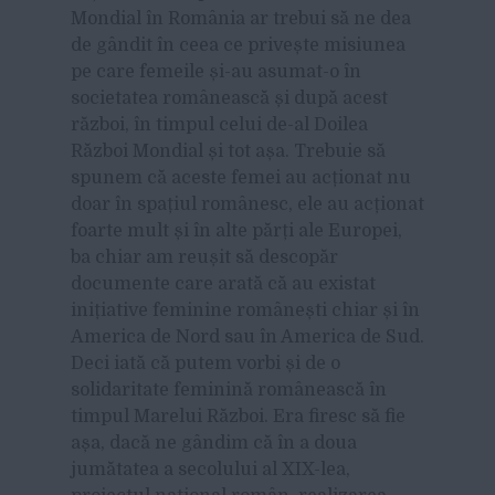
Mondial în România ar trebui să ne dea
de gândit în ceea ce privește misiunea
pe care femeile și-au asumat-o în
societatea românească și după acest
război, în timpul celui de-al Doilea
Război Mondial și tot așa. Trebuie să
spunem că aceste femei au acționat nu
doar în spațiul românesc, ele au acționat
foarte mult și în alte părți ale Europei,
ba chiar am reușit să descopăr
documente care arată că au existat
inițiative feminine românești chiar și în
America de Nord sau în America de Sud.
Deci iată că putem vorbi și de o
solidaritate feminină românească în
timpul Marelui Război. Era firesc să fie
așa, dacă ne gândim că în a doua
jumătatea a secolului al XIX-lea,