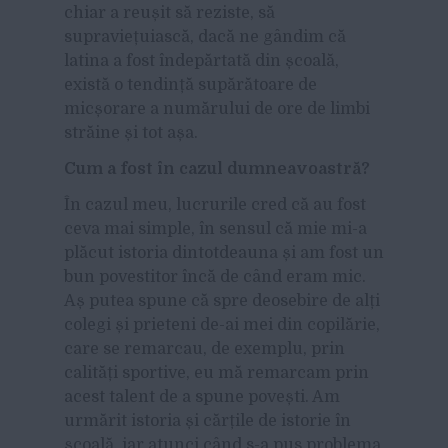
chiar a reușit să reziste, să
supraviețuiască, dacă ne gândim că
latina a fost îndepărtată din școală,
există o tendință supărătoare de
micșorare a numărului de ore de limbi
străine și tot așa.
Cum a fost în cazul dumneavoastră?
În cazul meu, lucrurile cred că au fost
ceva mai simple, în sensul că mie mi-a
plăcut istoria dintotdeauna și am fost un
bun povestitor încă de când eram mic.
Aș putea spune că spre deosebire de alți
colegi și prieteni de-ai mei din copilărie,
care se remarcau, de exemplu, prin
calități sportive, eu mă remarcam prin
acest talent de a spune povești. Am
urmărit istoria și cărțile de istorie în
școală, iar atunci când s-a pus problema