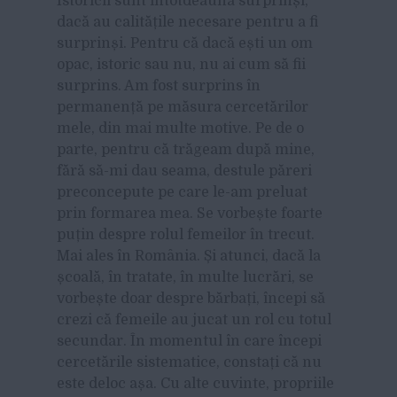
Istoricii sunt întotdeauna surprinși,
dacă au calitățile necesare pentru a fi
surprinși. Pentru că dacă ești un om
opac, istoric sau nu, nu ai cum să fii
surprins. Am fost surprins în
permanență pe măsura cercetărilor
mele, din mai multe motive. Pe de o
parte, pentru că trăgeam după mine,
fără să-mi dau seama, destule păreri
preconcepute pe care le-am preluat
prin formarea mea. Se vorbește foarte
puțin despre rolul femeilor în trecut.
Mai ales în România. Și atunci, dacă la
școală, în tratate, în multe lucrări, se
vorbește doar despre bărbați, începi să
crezi că femeile au jucat un rol cu totul
secundar. În momentul în care începi
cercetările sistematice, constați că nu
este deloc așa. Cu alte cuvinte, propriile