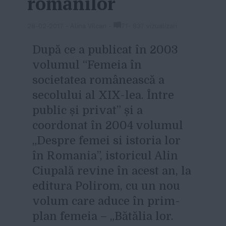
românilor
28-02-2017
-
Alina Vîlcan
-
71
-
837 vizualizari
După ce a publicat în 2003
volumul “Femeia în
societatea românească a
secolului al XIX-lea. Între
public și privat” și a
coordonat în 2004 volumul
„Despre femei si istoria lor
în Romania”, istoricul Alin
Ciupală revine în acest an, la
editura Polirom, cu un nou
volum care aduce în prim-
plan femeia – „Bătălia lor.