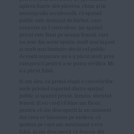
apărea foarte des părerea, chiar și în
istoriografia occidentală, că spațiul
public este dominat de bărbat, care
reușește să-l controleze, iar spațiul
privat este lăsat pe seama femeii, care
nu iese din acest spațiu, mult mai îngust
și mult mai limitativ decât cel public.
Această separare mi s-a părut mult prea
categorică pentru a se putea verifica. Mi
s-a părut falsă.
Și am ales, ca primă etapă a cercetărilor
mele privind raportul dintre spațiul
public și spațiul privat, femeia, statutul
femeii. Și eu cred că bine am făcut,
pentru că am descoperit la un moment
dat ceea ce bănuiam pe undeva, că
ipoteza pe care am menționat-o era
falsă, și am descoperit că femeia din