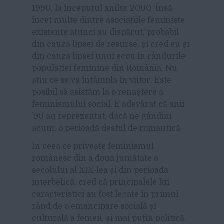
1990, la începutul anilor 2000. Însă
încet multe dintre asociațiile feministe
existente atunci au dispărut, probabil
din cauza lipsei de resurse, și cred eu și
din cauza lipsei unui ecou în rândurile
populației feminine din România. Nu
știu ce se va întâmpla în viitor. Este
posibil să asistăm la o renaștere a
feminismului social. E adevărat că anii
’90 au reprezentat, dacă ne gândim
acum, o perioadă destul de romantică.
În ceea ce privește feminismul
românesc din a doua jumătate a
secolului al XIX-lea și din perioada
interbelică, cred că principalele lui
caracteristici au fost legate în primul
rând de o emancipare socială și
culturală a femeii, și mai puțin politică.