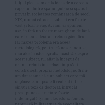
inițial plecasem de la ideea de a cerceta
raportul dintre spațiul public și spațiul
privat în societatea românească de secol
XIX, numai că acest subiect era foarte
vast și foarte vag. Aveam, să spunem
așa, în față un foarte mare ghem de lână
care trebuia deșirat, trebuia găsit firul.
Iar marea problemă era aceea
metodologică, pentru că nescriindu-se,
mai ales în istoriografia noastră, despre
acest subiect, tu, aflat la început de
drum, trebuia în același timp să-ți
construiești propria metodologie. Și mi-
am dat seama că e un subiect care mă
depășește, nu poate fi realizat într-o
singură teză de doctorat, întrucât
presupune o cercetare foarte
îndelungată. Și am ales istoria femeii,
pentru că în literatura de specialitate