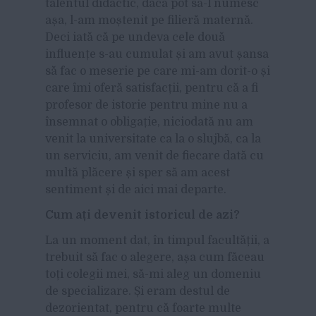
talentul didactic, dacă pot să-l numesc
așa, l-am moștenit pe filieră maternă.
Deci iată că pe undeva cele două
influențe s-au cumulat și am avut șansa
să fac o meserie pe care mi-am dorit-o și
care îmi oferă satisfacții, pentru că a fi
profesor de istorie pentru mine nu a
însemnat o obligație, niciodată nu am
venit la universitate ca la o slujbă, ca la
un serviciu, am venit de fiecare dată cu
multă plăcere și sper să am acest
sentiment și de aici mai departe.
Cum ați devenit istoricul de azi?
La un moment dat, în timpul facultății, a
trebuit să fac o alegere, așa cum făceau
toți colegii mei, să-mi aleg un domeniu
de specializare. Și eram destul de
dezorientat, pentru că foarte multe