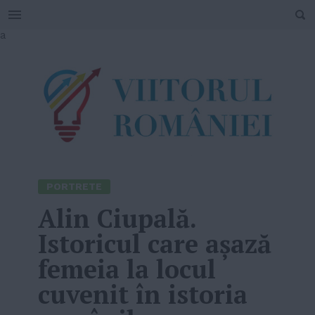
SEARCH
Skip
a
to
content
PORTRETE
Alin Ciupală.
Istoricul care așază
femeia la locul
cuvenit în istoria