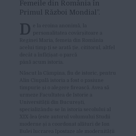
Femeile din România în
Primul Război Mondial”.
D
e la eroina anonimă, la
personalitatea covârșitoare a
Reginei Maria, femeia din România
acelui timp ți se arată ție, cititorul, altfel
decât a înfățișat-o parcă
până acum istoria.
Născut la Câmpina, fiu de istoric, pentru
Alin Ciupală istoria a fost o pasiune
timpurie și o alegere firească. Avea să
urmeze Facultatea de Istorie a
Universității din București,
specializându-se în istoria secolului al
XIX-lea (este autorul volumului Studii
moderne și a coordonat alături de Ion
Bulei lucrarea Ipostaze ale modernității