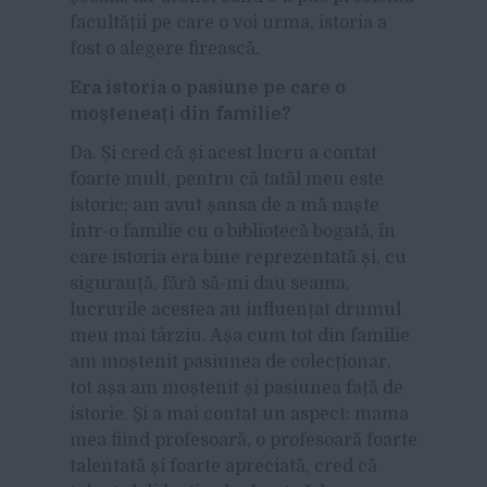
facultății pe care o voi urma, istoria a
fost o alegere firească.
Era istoria o pasiune pe care o
moșteneați din familie?
Da. Și cred că și acest lucru a contat
foarte mult, pentru că tatăl meu este
istoric; am avut șansa de a mă naște
într-o familie cu o bibliotecă bogată, în
care istoria era bine reprezentată și, cu
siguranță, fără să-mi dau seama,
lucrurile acestea au influențat drumul
meu mai târziu. Așa cum tot din familie
am moștenit pasiunea de colecționar,
tot așa am moștenit și pasiunea față de
istorie. Și a mai contat un aspect: mama
mea fiind profesoară, o profesoară foarte
talentată și foarte apreciată, cred că