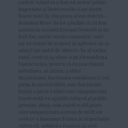
umbră, totuși ea a fost un motor politic
important și demersurile ei au ajutat
foarte mult în atingerea acest obiectiv –
România Mare. Să ne gândim că au fost
națiuni în această Europă Centrală și de
Sud-Est, unele vecine românilor, care
nu au reușit să-și pună în aplicare, să-și
atingă un astfel de obiectiv. În al treilea
rând, cred că aș alege-o pe Alexandrina
Cantacuzino, pentru că ea marchează
atitudinea, să zicem, a elitei
filogermane. Societatea românească, cel
puțin la nivelul elitei, este fracturată.
Există o parte a elitei care simpatizează
foarte mult cu spațiul cultural și politic
german, după cum există o altă parte
care simpatizează extrem de mult cu
ceea ce a însemnat Franța și importanța
culturală, politică a Franței, în acel