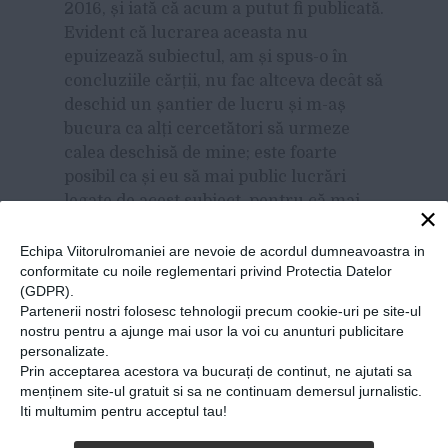
2016, și iată că acum a putut fi publicată.
Evident că lucrarea aceasta nu
epuizează subiectul, am și spus-o în
concluziile cărții, nu fac altceva decât să
deschid un șantier de lucru și m-aș
bucura ca alți cercetători să urmeze
calea deschisă de mine; este foarte
posibil ca și eu să mai public lucrări
legate de acest subiect, pentru că mai
×
am în continuare destul material
adunat. Mă gândesc chiar să public un
Echipa Viitorulromaniei are nevoie de acordul dumneavoastra in
conformitate cu noile reglementari privind Protectia Datelor
volum de documente, pentru că sunt
(GDPR).
multe documente pe care eu le consider
Partenerii nostri folosesc tehnologii precum cookie-uri pe site-ul
extrem de importante, unele sunt
nostru pentru a ajunge mai usor la voi cu anunturi publicitare
absolut senzaționale, legate de rolul
personalizate.
femeii în Primul Război Mondial, și aș
Prin acceptarea acestora va bucurați de continut, ne ajutati sa
menținem site-ul gratuit si sa ne continuam demersul jurnalistic.
vrea să le ofer celor interesați în
Iti multumim pentru acceptul tau!
întregime, astfel încât cercetătorii mai
tineri sau mai puțin tineri să le aibă la