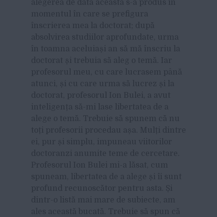
alegerea de data aceasta s-a produs în
momentul în care se prefigura
înscrierea mea la doctorat; după
absolvirea studiilor aprofundate, urma
în toamna aceluiași an să mă înscriu la
doctorat și trebuia să aleg o temă. Iar
profesorul meu, cu care lucrasem până
atunci, și cu care urma să lucrez și la
doctorat, profesorul Ion Bulei, a avut
inteligența să-mi lase libertatea de a
alege o temă. Trebuie să spunem că nu
toți profesorii procedau așa. Mulți dintre
ei, pur și simplu, impuneau viitorilor
doctoranzi anumite teme de cercetare.
Profesorul Ion Bulei mi-a lăsat, cum
spuneam, libertatea de a alege și îi sunt
profund recunoscător pentru asta. Și
dintr-o listă mai mare de subiecte, am
ales această bucată. Trebuie să spun că