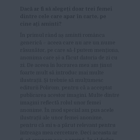
Dacă ar fi să alegeți doar trei femei
dintre cele care apar în carte, pe
cine ați aminti?
În primul rând aș aminti românca
generică – aceea care nu are un nume
răsunător, pe care să-l putem menționa,
anonima care și-a făcut datoria de zi cu
zi. De aceea în lucrarea mea am ținut
foarte mult să introduc mai multe
ilustrații. Și trebuie să mulțumesc
editurii Polirom, pentru că a acceptat
publicarea acestor imagini. Multe dintre
imagini reflectă rolul unor femei
anonime. În mod special am pus acele
ilustrații ale unor femei anonime,
pentru că mi s-a părut relevant pentru
întreaga mea cercetare. Deci aceasta ar