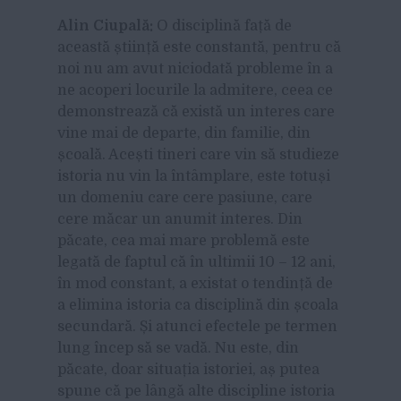
Alin Ciupală:
O disciplină față de
această știință este constantă, pentru că
noi nu am avut niciodată probleme în a
ne acoperi locurile la admitere, ceea ce
demonstrează că există un interes care
vine mai de departe, din familie, din
școală. Acești tineri care vin să studieze
istoria nu vin la întâmplare, este totuși
un domeniu care cere pasiune, care
cere măcar un anumit interes. Din
păcate, cea mai mare problemă este
legată de faptul că în ultimii 10 – 12 ani,
în mod constant, a existat o tendință de
a elimina istoria ca disciplină din școala
secundară. Și atunci efectele pe termen
lung încep să se vadă. Nu este, din
păcate, doar situația istoriei, aș putea
spune că pe lângă alte discipline istoria