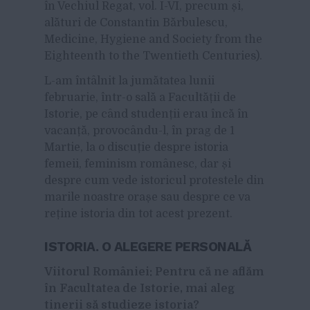
în Vechiul Regat, vol. I-VI, precum și,
alături de Constantin Bărbulescu,
Medicine, Hygiene and Society from the
Eighteenth to the Twentieth Centuries).
L-am întâlnit la jumătatea lunii
februarie, într-o sală a Facultății de
Istorie, pe când studenții erau încă în
vacanță, provocându-l, în prag de 1
Martie, la o discuție despre istoria
femeii, feminism românesc, dar și
despre cum vede istoricul protestele din
marile noastre orașe sau despre ce va
reține istoria din tot acest prezent.
ISTORIA. O ALEGERE PERSONALĂ
Viitorul României: Pentru că ne aflăm
în Facultatea de Istorie, mai aleg
tinerii să studieze istoria?