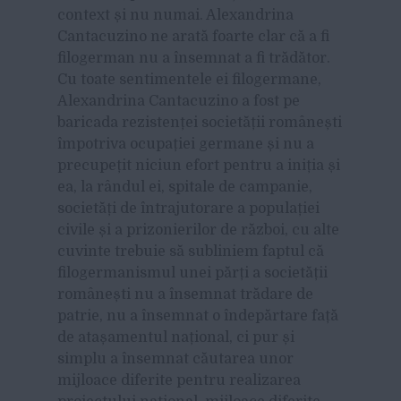
context și nu numai. Alexandrina
Cantacuzino ne arată foarte clar că a fi
filogerman nu a însemnat a fi trădător.
Cu toate sentimentele ei filogermane,
Alexandrina Cantacuzino a fost pe
baricada rezistenței societății românești
împotriva ocupației germane și nu a
precupețit niciun efort pentru a iniția și
ea, la rândul ei, spitale de campanie,
societăți de întrajutorare a populației
civile și a prizonierilor de război, cu alte
cuvinte trebuie să subliniem faptul că
filogermanismul unei părți a societății
românești nu a însemnat trădare de
patrie, nu a însemnat o îndepărtare față
de atașamentul național, ci pur și
simplu a însemnat căutarea unor
mijloace diferite pentru realizarea