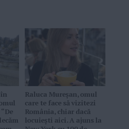
în
Raluca Mureșan, omul
 omul
care te face să vizitezi
. “De
România, chiar dacă
plecăm
locuiești aici. A ajuns la
rcem
New York cu 100 de