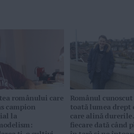
tea românului care
Românul cunoscut 
ns campion
toată lumea drept
al la
care alină durerile
modelism:
fiecare dată când 
rea ţi-o cultivi,
în ţară şi ne întoa