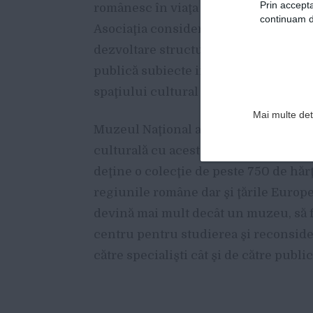
Prin accepta
românesc în viaţa de zi cu zi a cetăţe
continuam de
Asociaţia consideră că identitatea c
dezvoltare structurată a societăţii r
publică subiecte importante pentru afi
spaţiului cultural românesc.
Mai multe deta
Muzeul Naţional al Hărţilor şi Cărţii
culturală cu acest specific din Româ
deţine o colecţie de peste 750 de hărţ
regiunile române dar şi ţările Europ
devină mai mult decât un muzeu, să fi
centru pentru studierea şi reconsidera
către specialişti cât şi de către publi