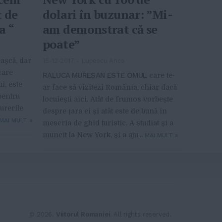
t de
dolari în buzunar: ”Mi-
a “
am demonstrat că se
poate”
așcă, dar
15-12-2017
-
Lupescu Anca
care
RALUCA MUREȘAN ESTE OMUL
care te-
i, este
ar face să vizitezi România, chiar dacă
pentru
locuiești aici. Atât de frumos vorbește
urerile
despre țara ei și atât este de bună în
MAI MULT
»
meseria de ghid turistic. A studiat și a
muncit la New York, și a aju...
MAI MULT
»
You might find interesting...
© 2026.
Viitorul Romaniei
. All rights reserved.