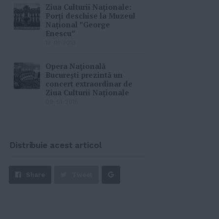
Ziua Culturii Naționale:
Porţi deschise la Muzeul
Naţional ”George
Enescu”
12-01-2018
Opera Naţională
Bucureşti prezintă un
concert extraordinar de
Ziua Culturii Naţionale
09-01-2018
Distribuie acest articol
Share
Share
Tweet
on
Google+