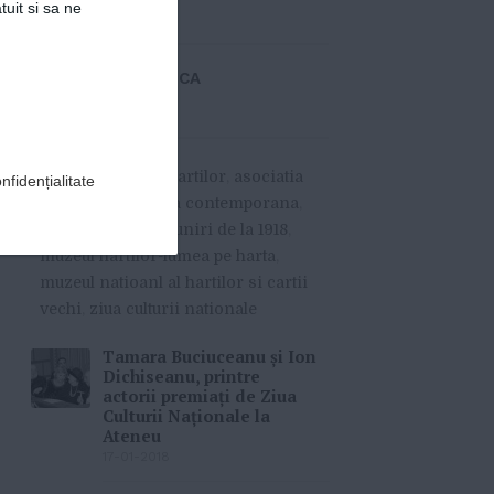
tuit si sa ne
Detalii articol
LUPESCU ANCA
»
MORE
#
aplicatie muzeul hartilor
,
asociatia
nfidențialitate
identitate culturala contemporana
,
centenarul marii uniri de la 1918
,
muzeul hartilor-lumea pe harta
,
muzeul natioanl al hartilor si cartii
vechi
,
ziua culturii nationale
Tamara Buciuceanu şi Ion
Dichiseanu, printre
actorii premiaţi de Ziua
Culturii Naţionale la
Ateneu
17-01-2018