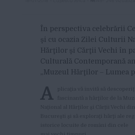
18-01-2018
-
Lupescu Anca
-
149
-
246 vizualiza
În perspectiva celebrării C
şi cu ocazia Zilei Culturii 
Hărţilor şi Cărţii Vechi în p
Culturală Contemporană anu
„Muzeul Hărţilor – Lumea pe
A
plicaţia vă invită să descoperi
fascinantă a hărţilor de la Mu
Naţional al Hărţilor şi Cărţii Vechi di
Bucureşti şi să exploraţi hărţi ale re
istorice locuite de români din cele
mai vechi timpuri.