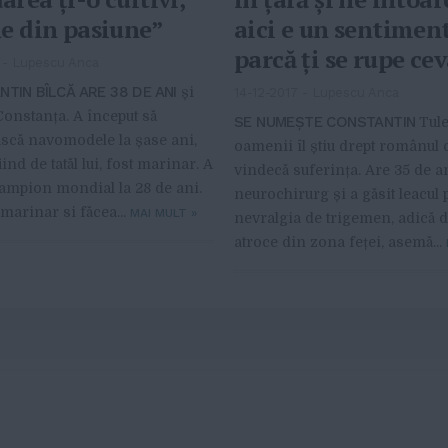
ne din pasiune”
aici e un sentimen
parcă ţi se rupe cev
-
Lupescu Anca
IN BÎLCĂ ARE 38 DE ANI
și
14-12-2017
-
Lupescu Anca
Constanța. A început să
SE NUMEȘTE CONSTANTIN
Tule
scă navomodele la șase ani,
oamenii îl știu drept românul 
iind de tatăl lui, fost marinar. A
vindecă suferința. Are 35 de an
ampion mondial la 28 de ani.
neurochirurg și a găsit leacul 
 marinar si făcea...
MAI MULT
»
nevralgia de trigemen, adică d
atroce din zona feței, asemă...