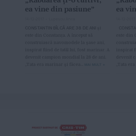
ea vine din pasiune”
ea vi
14-12-2017
-
Lupescu Anca
14-12-2017
CONSTANTIN BÎLCĂ ARE 38 DE ANI
CONSTANT
și
este din Constanța. A început să
este din 
construiască navomodele la șase ani,
construia
inspirat fiind de tatăl lui, fost marinar. A
inspirat f
devenit campion mondial la 28 de ani.
devenit c
„Tata era marinar și făcea...
„Tata era
MAI MULT
»