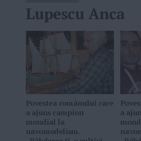
Lupescu Anca
Povestea românului care
Poves
a ajuns campion
a aju
mondial la
mondi
navomodelism.
navo
„Răbdarea ţi-o cultivi,
„Răbda