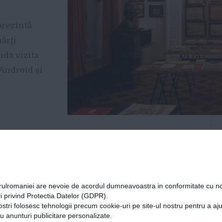
prezintă
hărţi
ida vizita
 Android şi
al al
Identitate Culturală Contemporană, graţie
tware de la Gemini Solutions.
orulromaniei are nevoie de acordul dumneavoastra in conformitate cu no
i privind Protectia Datelor (GDPR).
mporană (http://aiccromania.org/ro) propune
ostri folosesc tehnologii precum cookie-uri pe site-ul nostru pentru a a
 întrebări despre rolul spaţiului cultural
cu anunturi publicitare personalizate.