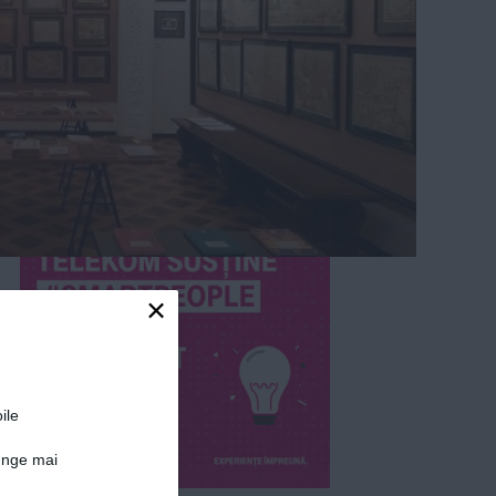
×
ile
junge mai