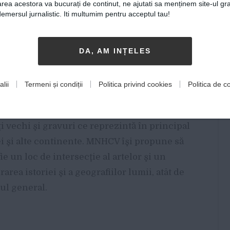
rea acestora va bucurați de continut, ne ajutati sa menținem site-ul gra
nilor români şi a diasporei româneşti.
mersul jurnalistic. Iti multumim pentru acceptul tau!
ulturală este fundamentală pentru o
omâneşti şi europene şi aduce în atenţia
DA, AM INȚELES
rmarea calităţii de aparţinători ai
lii
Termeni și condiții
Politica privind cookies
Politica de co
 Vechi (MNHCV) este singura instituţie
nia şi printre puţinele din lume. Muzeul
i vechi şi gravuri ce reprezintă în principal
ei şi alte continente. MNHCV îşi propune să
e un loc de intersecţie al artelor şi un
rea istoriei şi a geografiilor lumii, atât de
cul general.