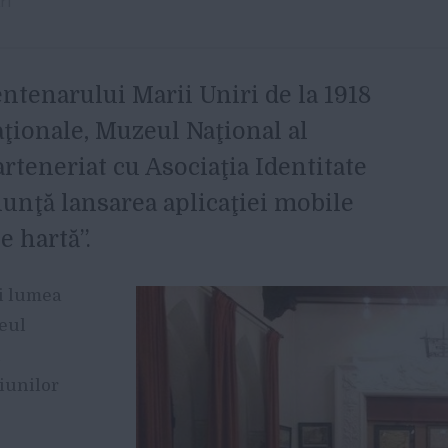
ri
entenarului Marii Uniri de la 1918
Naţionale, Muzeul Naţional al
arteneriat cu Asociaţia Identitate
nţă lansarea aplicaţiei mobile
 hartă”.
ţi lumea
zeul
n
giunilor