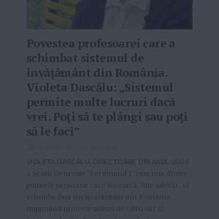
Povestea profesoarei care a
schimbat sistemul de
învățământ din România.
Violeta Dascălu: „Sistemul
permite multe lucruri dacă
vrei. Poți să te plângi sau poți
să le faci”
22-01-2018
-
Viitorul Romaniei
VIOLETA DASCĂLU, DIRECTOARE DIN ANUL
2008
a Școlii Generale ”Ferdinand I” este una dintre
puținele persoane care încearcă, într-adevăr, să
schimbe fața învățământului din România,
impunând proiecte alături de ONG-uri și