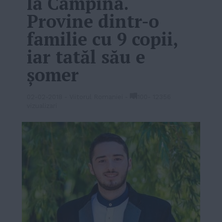
la Câmpina.
Provine dintr-o
familie cu 9 copii,
iar tatăl său e
şomer
02-02-2018
-
Viitorul Romaniei
-
100
-
12356
vizualizari