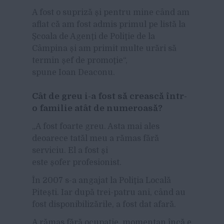
A fost o supriză şi pentru mine când am
aflat că am fost admis primul pe listă la
Şcoala de Agenţi de Poliţie de la
Câmpina şi am primit multe urări să
termin şef de promoţie“,
spune Ioan Deaconu.
Cât de greu i-a fost să crească într-
o familie atât de numeroasă?
„A fost foarte greu. Asta mai ales
deoarece tatăl meu a rămas fără
serviciu. El a fost şi
este şofer profesionist.
În 2007 s-a angajat la Poliţia Locală
Piteşti. Iar după trei-patru ani, când au
fost disponibilizările, a fost dat afară.
A rămas fără ocupaţie, momentan încă e