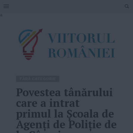
SEARCH
Skip
a
to
content
FĂRĂ CATEGORIE
Povestea tânărului
care a intrat
primul la Şcoala de
Agenţi de Poliţie de