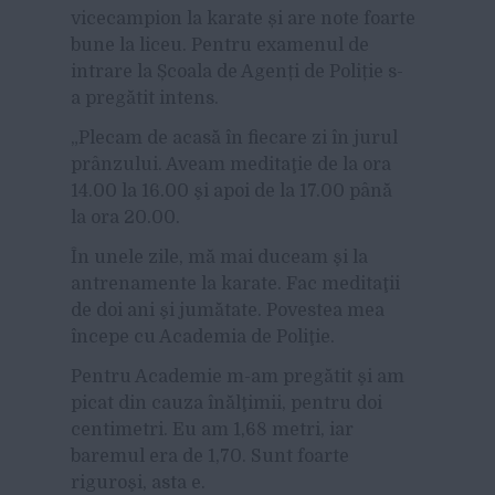
vicecampion la karate și are note foarte
bune la liceu. Pentru examenul de
intrare la Școala de Agenți de Poliție s-
a pregătit intens.
„Plecam de acasă în fiecare zi în jurul
prânzului. Aveam meditaţie de la ora
14.00 la 16.00 şi apoi de la 17.00 până
la ora 20.00.
În unele zile, mă mai duceam şi la
antrenamente la karate. Fac meditaţii
de doi ani şi jumătate. Povestea mea
începe cu Academia de Poliţie.
Pentru Academie m-am pregătit şi am
picat din cauza înălţimii, pentru doi
centimetri. Eu am 1,68 metri, iar
baremul era de 1,70. Sunt foarte
riguroşi, asta e.