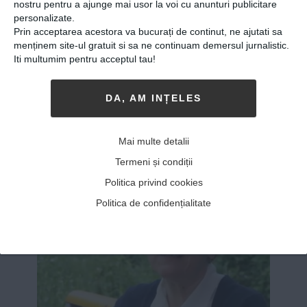
nostru pentru a ajunge mai usor la voi cu anunturi publicitare
personalizate.
Share
Send
Share
Tweet
Prin acceptarea acestora va bucurați de continut, ne ajutati sa
on
with
menținem site-ul gratuit si sa ne continuam demersul jurnalistic.
Iti multumim pentru acceptul tau!
Google+
WhatsApp
DA, AM INȚELES
ALTE ARTICOLE DE
Mai multe detalii
Viitorul Romaniei
Termeni și condiții
Politica privind cookies
Politica de confidențialitate