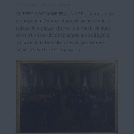
22-01-2018
-
Viitorul Romaniei
GILBERT COSTACHE ERA UN COPIL
modest care
s-a născut în Rahova, dar care avea o ambiție
uriașă de a ajunge cineva. Și a reușit, cu mari
eforturi, să se afirme în lumea modellingului.
Un articol de Delia Marinescu pentru Vice
Astăzi, Gilbert are 3...
MAI MULT
»