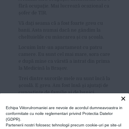
fără ocupaţie. Mai lucrează ocazional ca
şofer de TIR.
Vă daţi seama că a fost foarte greu cu
banii. Asta numai dacă ne gândim la
cheltuielile cu mâncarea şi cu şcoala.
Locuim într-un apartament cu patru
camere. Eu sunt cel mai mare, sora care
e după mine ca vârstă a intrat din prima
la Medicină la Braşov.
Trei dintre surorile mele nu sunt încă la
şcoală. E greu. Am fost însă şi ajutaţi de
cunoştinţe de familie şi de bunici,
×
fiecare după cum a putut“.
Echipa Viitorulromaniei are nevoie de acordul dumneavoastra in
Citește materialul
conformitate cu noile reglementari privind Protectia Datelor
integral pe
Adevărul.ro
(GDPR).
Partenerii nostri folosesc tehnologii precum cookie-uri pe site-ul