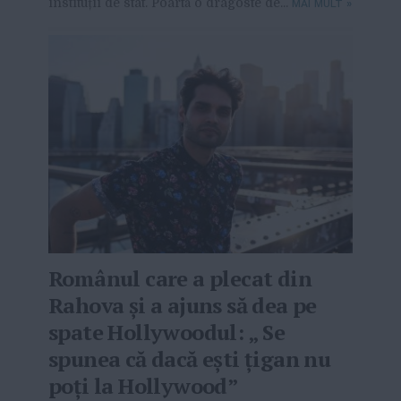
instituții de stat. Poartă o dragoste de...
MAI MULT
»
Românul care a plecat din
Rahova și a ajuns să dea pe
spate Hollywoodul: „ Se
spunea că dacă ești țigan nu
poți la Hollywood”