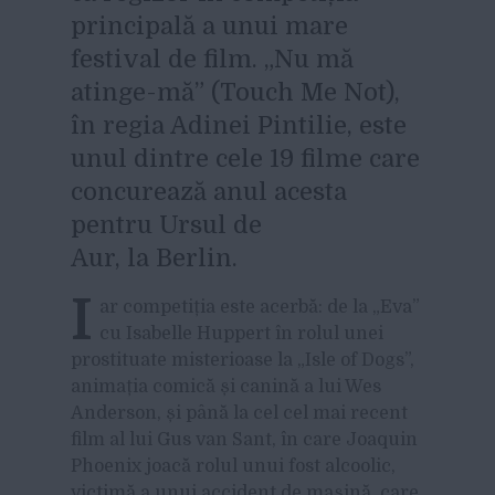
principală a unui mare
festival de film. „Nu mă
atinge-mă” (Touch Me Not),
în regia Adinei Pintilie, este
unul dintre cele 19 filme care
concurează anul acesta
pentru Ursul de
Aur, la Berlin.
I
ar competiția este acerbă: de la „Eva”
cu Isabelle Huppert în rolul unei
prostituate misterioase la „Isle of Dogs”,
animația comică și canină a lui Wes
Anderson, și până la cel cel mai recent
film al lui Gus van Sant, în care Joaquin
Phoenix joacă rolul unui fost alcoolic,
victimă a unui accident de mașină, care