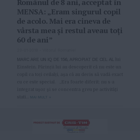
Românul de 8 ani, acceptat în
MENSA: „Eram singurul copil
de acolo. Mai era cineva de
vârsta mea şi restul aveau toţi
60 de ani”
23-01-2018
-
Viitorul Romaniei
MARC ARE UN IQ DE 156, APROPIAT DE CEL AL
lui
Einstein. Părinții lui au descoperit că nu este un
copil ca toți ceilalți, așa că au decis să vadă exact
cu ce este special. „Era foarte diferit; nu s-a
integrat uşor şi se concentra greu pe activităţi
stati...
MAI MULT
»
From this category »
Modalități distractive de a