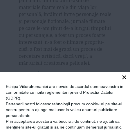
patru ani, un mix dintr-ăsta de
materiale foarte reale din viața lor
personală, întâlniri între personaje reale
și personaje ficționale, jurnale filmate
pe care le-am ținut de-a lungul timpului
cu personajele, a fost un proces foarte
interesant, n-a fost o filmare propriu-
zisă, a fost mai degrabă un proces de
cercetare artistică, dacă vreți”, a
mărturisit creatoarea peliculei.
Sursă:
Digi24.
×
Echipa Viitorulromaniei are nevoie de acordul dumneavoastra in
conformitate cu noile reglementari privind Protectia Datelor
Share
Send
Share
Tweet
(GDPR).
Partenerii nostri folosesc tehnologii precum cookie-uri pe site-ul
on
with
nostru pentru a ajunge mai usor la voi cu anunturi publicitare
Google+
WhatsApp
personalizate.
Prin acceptarea acestora va bucurați de continut, ne ajutati sa
menținem site-ul gratuit si sa ne continuam demersul jurnalistic.