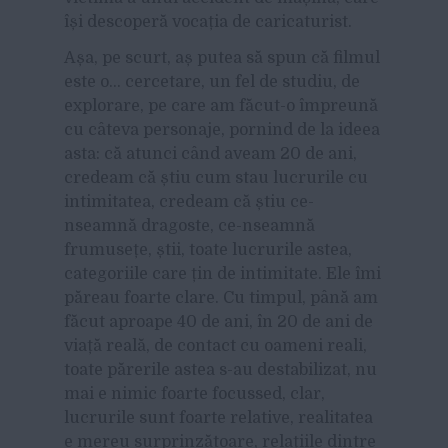
își descoperă vocația de caricaturist.
Așa, pe scurt, aș putea să spun că filmul
este o… cercetare, un fel de studiu, de
explorare, pe care am făcut-o împreună
cu câteva personaje, pornind de la ideea
asta: că atunci când aveam 20 de ani,
credeam că știu cum stau lucrurile cu
intimitatea, credeam că știu ce-
nseamnă dragoste, ce-nseamnă
frumusețe, știi, toate lucrurile astea,
categoriile care țin de intimitate. Ele îmi
păreau foarte clare. Cu timpul, până am
făcut aproape 40 de ani, în 20 de ani de
viață reală, de contact cu oameni reali,
toate părerile astea s-au destabilizat, nu
mai e nimic foarte focussed, clar,
lucrurile sunt foarte relative, realitatea
e mereu surprinzătoare, relațiile dintre