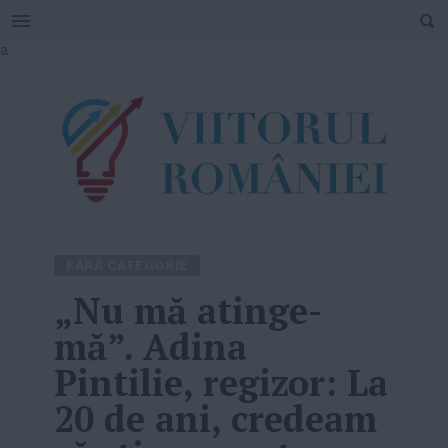
SEARCH
Skip
a
to
content
FĂRĂ CATEGORIE
„Nu mă atinge-
mă”. Adina
Pintilie, regizor: La
20 de ani, credeam