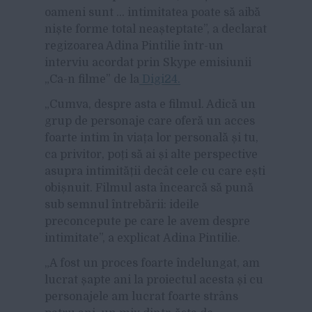
oameni sunt … intimitatea poate să aibă
niște forme total neașteptate”, a declarat
regizoarea Adina Pintilie într-un
interviu acordat prin Skype emisiunii
„Ca-n filme” de la
Digi24.
„Cumva, despre asta e filmul. Adică un
grup de personaje care oferă un acces
foarte intim în viața lor personală și tu,
ca privitor, poți să ai și alte perspective
asupra intimității decât cele cu care ești
obișnuit. Filmul asta încearcă să pună
sub semnul întrebării: ideile
preconcepute pe care le avem despre
intimitate”, a explicat Adina Pintilie.
„A fost un proces foarte îndelungat, am
lucrat șapte ani la proiectul acesta și cu
personajele am lucrat foarte strâns