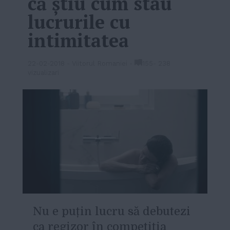
că știu cum stau
lucrurile cu
intimitatea
22-02-2018
-
Viitorul Romaniei
-
155
-
238
vizualizari
N
u e puțin lucru să debutezi
ca regizor în competiția