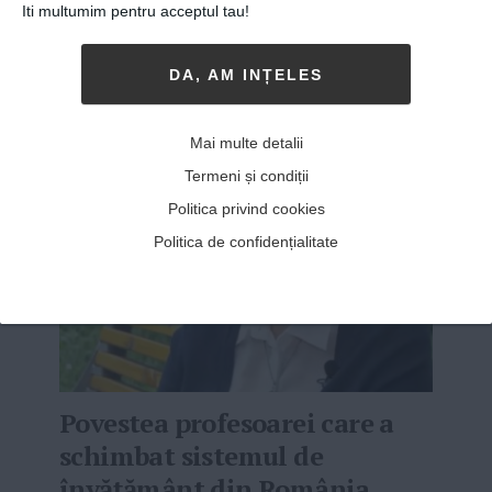
Iti multumim pentru acceptul tau!
ALTE ARTICOLE DE
Viitorul Romaniei
DA, AM INȚELES
Mai multe detalii
Termeni și condiții
Politica privind cookies
Politica de confidențialitate
Povestea profesoarei care a
schimbat sistemul de
învățământ din România.