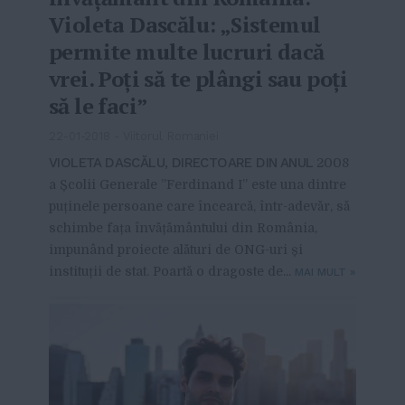
Violeta Dascălu: „Sistemul
permite multe lucruri dacă
vrei. Poți să te plângi sau poți
să le faci”
22-01-2018
-
Viitorul Romaniei
VIOLETA DASCĂLU, DIRECTOARE DIN ANUL
2008
a Școlii Generale ”Ferdinand I” este una dintre
puținele persoane care încearcă, într-adevăr, să
schimbe fața învățământului din România,
impunând proiecte alături de ONG-uri și
instituții de stat. Poartă o dragoste de...
MAI MULT
»