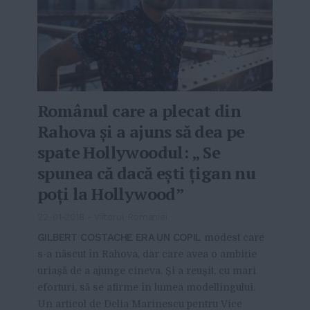
Românul care a plecat din
Rahova și a ajuns să dea pe
spate Hollywoodul: „ Se
spunea că dacă ești țigan nu
poți la Hollywood”
22-01-2018
-
Viitorul Romaniei
GILBERT COSTACHE ERA UN COPIL
modest care
s-a născut în Rahova, dar care avea o ambiție
uriașă de a ajunge cineva. Și a reușit, cu mari
eforturi, să se afirme în lumea modellingului.
Un articol de Delia Marinescu pentru Vice