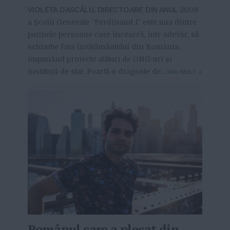
VIOLETA DASCĂLU, DIRECTOARE DIN ANUL
2008
a Școlii Generale ”Ferdinand I” este una dintre
puținele persoane care încearcă, într-adevăr, să
schimbe fața învățământului din România,
impunând proiecte alături de ONG-uri și
instituții de stat. Poartă o dragoste de...
MAI MULT
»
Românul care a plecat din