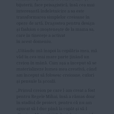
bijuterii, face peisagistică, însă cea mai
interesantă îndeletnicire a sa este
transformarea simplelor creioane în
opere de artă. Dragostea pentru design
şi fashion o moşteneşte de la mama sa,
care în tinereţe a activat
în acest domeniu.
„Uitându-mă înapoi la copilăria mea, mă
văd în cea mai mare parte ţinând un
creion în mână. Cam aşa a început să se
materializeze lumea mea creativă, când
am început să folosesc creioane, culori
şi pensule la şcoală.
„Primul creion pe care l-am creat a fost
pentru Regele Mihai, însă a rămas doar
în stadiul de proiect, pentru că nu am
apucat să-l duc până la capăt şi să-l