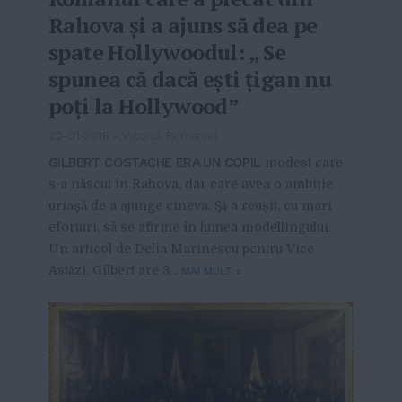
Rahova și a ajuns să dea pe
spate Hollywoodul: „ Se
spunea că dacă ești țigan nu
poți la Hollywood”
22-01-2018
-
Viitorul Romaniei
GILBERT COSTACHE ERA UN COPIL
modest care
s-a născut în Rahova, dar care avea o ambiție
uriașă de a ajunge cineva. Și a reușit, cu mari
eforturi, să se afirme în lumea modellingului.
Un articol de Delia Marinescu pentru Vice
Astăzi, Gilbert are 3...
MAI MULT
»