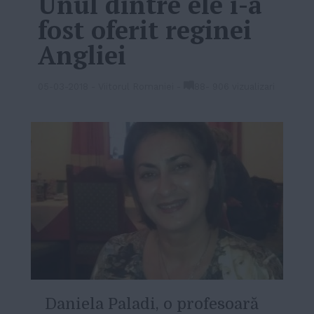
Unul dintre ele i-a
fost oferit reginei
Angliei
05-03-2018
-
Viitorul Romaniei
-
88
-
906 vizualizari
D
aniela Paladi, o profesoară