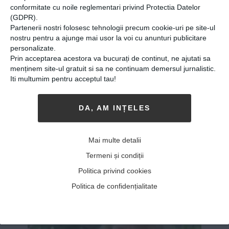
produse exclusiviste şi era imposibil să
conformitate cu noile reglementari privind Protectia Datelor
răspundem unei astfel de
(GDPR).
Partenerii nostri folosesc tehnologii precum cookie-uri pe site-ul
comenzi“, spune românca.
nostru pentru a ajunge mai usor la voi cu anunturi publicitare
Citește continuarea pe
Adevărul.ro
personalizate.
Prin acceptarea acestora va bucurați de continut, ne ajutati sa
menținem site-ul gratuit si sa ne continuam demersul jurnalistic.
Iti multumim pentru acceptul tau!
Share
Send
Share
Tweet
on
with
DA, AM INȚELES
Google+
WhatsApp
Mai multe detalii
Termeni și condiții
ALTE ARTICOLE DE
Politica privind cookies
Viitorul Romaniei
Politica de confidențialitate