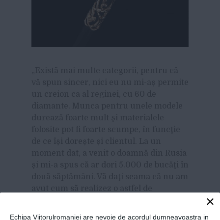
„Există mai multe categorii, pentru că
vă spun sincer, nici eu nu mi-aş permite
un creion ca al reginei, cu 60 de
diamante. Munca pentru unele modele
durează foarte mult şi materialele
folosite pot fi foarte scumpe, în funcţie
de ce îşi doreşte şi clientul. La un
moment dat, a venit o doamnă din Rusia
şi mi-a spus că ar dori 5.000 de bucăţi în
două săptămâni. Vă daţi seama că nu am
avut cum să realizez o astfel de
×
comandă. Bijutierul cu care lucrez, le
face manual, el s-a dedicat acestor
Echipa Viitorulromaniei are nevoie de acordul dumneavoastra in