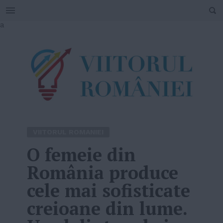
SEARCH
Skip
a
to
content
VIITORUL ROMANIEI
O femeie din
România produce
cele mai sofisticate
creioane din lume.