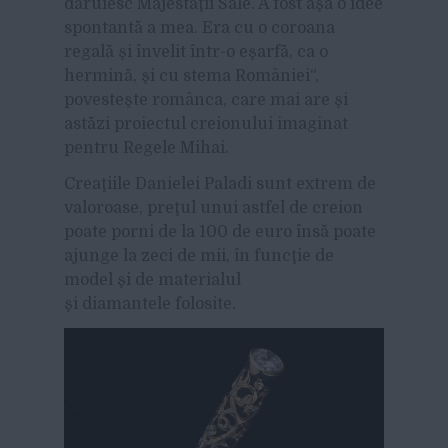
dăruiesc Majestăţii Sale. A fost aşa o idee
spontantă a mea. Era cu o coroana
regală şi învelit într-o eşarfă, ca o
hermină, şi cu stema României“,
povesteşte românca, care mai are şi
astăzi proiectul creionului imaginat
pentru Regele Mihai.
Creaţiile Danielei Paladi sunt extrem de
valoroase, preţul unui astfel de creion
poate porni de la 100 de euro însă poate
ajunge la zeci de mii, în funcţie de
model şi de materialul
şi diamantele folosite.