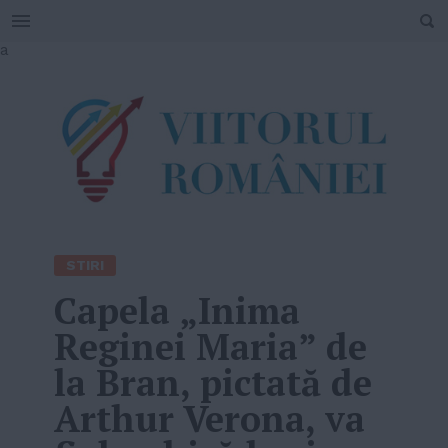
SEARCH
Skip
a
to
content
STIRI
Capela „Inima
Reginei Maria” de
la Bran, pictată de
Arthur Verona, va