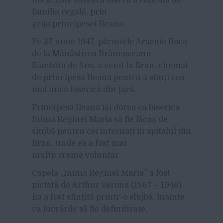
familia regală, prin
grija principesei Ileana.
Pe 27 iunie 1947, părintele Arsenie Boca
de la Mănăstirea Brâncoveanu –
Sâmbăta de Sus, a venit la Bran, chemat
de principesa Ileana pentru a sfinţi cea
mai mică biserică din ţară.
Principesa Ileana îşi dorea ca biserica
Inima Reginei Maria să fie lăcaş de
slujbă pentru cei internaţi în spitalul din
Bran, unde ea a fost mai
multp vreme voluntar.
Capela „Inima Reginei Maria” a fost
pictată de Arthur Verona (1867 – 1946).
Ea a fost sfinţită printr-o slujbă, înainte
ca lucrările să fie definitivate.