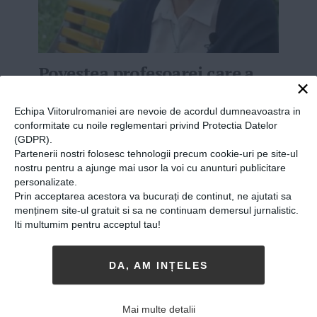
Povestea profesoarei care a
×
schimbat sistemul de
învățământ din România.
Echipa Viitorulromaniei are nevoie de acordul dumneavoastra in
conformitate cu noile reglementari privind Protectia Datelor
Violeta Dascălu: „Sistemul
(GDPR).
permite multe lucruri dacă
Partenerii nostri folosesc tehnologii precum cookie-uri pe site-ul
nostru pentru a ajunge mai usor la voi cu anunturi publicitare
vrei. Poți să te plângi sau poți
personalizate.
să le faci”
Prin acceptarea acestora va bucurați de continut, ne ajutati sa
menținem site-ul gratuit si sa ne continuam demersul jurnalistic.
Iti multumim pentru acceptul tau!
22-01-2018
-
Viitorul Romaniei
VIOLETA DASCĂLU, DIRECTOARE DIN ANUL
2008
a Școlii Generale ”Ferdinand I” este una dintre
DA, AM INȚELES
puținele persoane care încearcă, într-adevăr, să
schimbe fața învățământului din România,
Mai multe detalii
impunând proiecte alături de ONG-uri și