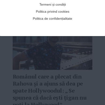
instituții de stat. Poartă o dragoste de...
Termeni și condiții
MAI MULT
»
Politica privind cookies
Politica de confidențialitate
Românul care a plecat din
Rahova și a ajuns să dea pe
spate Hollywoodul: „ Se
spunea că dacă ești țigan nu
poți la Hollywood”