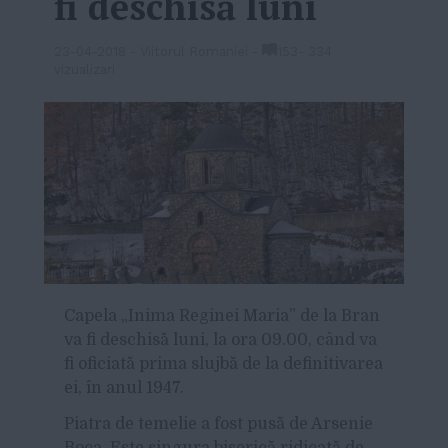
fi deschisă luni
23-04-2018
-
Viitorul Romaniei
-
153
-
334
vizualizari
Capela „Inima Reginei Maria” de la Bran
va fi deschisă luni, la ora 09.00, când va
fi oficiată prima slujbă de la definitivarea
ei, în anul 1947.
Piatra de temelie a fost pusă de Arsenie
Boca. Este singura biserică ridicată de