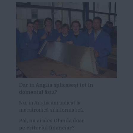
Dar
î
n Anglia aplicase
ș
i tot
în
domeniul
ăsta?
Nu, în Anglia am aplicat la
mecatronică și informatică.
P
ăi, nu ai ales Olanda doar
pe criteriul financiar?