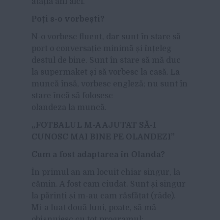
atâția ani aici.
Po
ți s-o vorbe
ști?
N-o vorbesc fluent, dar sunt în stare să
port o conversație minimă și înțeleg
destul de bine. Sunt în stare să mă duc
la supermaket și să vorbesc la casă. La
muncă însă, vorbesc engleză; nu sunt în
stare încă să folosesc
olandeza la muncă.
„FOTBALUL M-A AJUTAT S
Ă-I
CUNOSC MAI BINE PE OLANDEZI
”
Cum a fost adaptarea
în Olanda?
În primul an am locuit chiar singur, la
cămin. A fost cam ciudat. Sunt și singur
la părinți și m-au cam răsfățat (râde).
Mi-a luat două luni, poate, să mă
obișnuiesc cu tot programul: