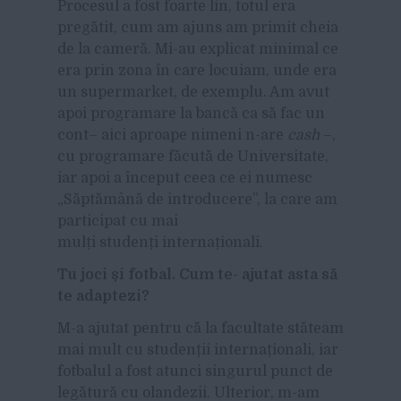
Procesul a fost foarte lin, totul era
pregătit, cum am ajuns am primit cheia
de la cameră. Mi-au explicat minimal ce
era prin zona în care locuiam, unde era
un supermarket, de exemplu. Am avut
apoi programare la bancă ca să fac un
cont– aici aproape nimeni n-are
cash
–,
cu programare făcută de Universitate,
iar apoi a început ceea ce ei numesc
„Săptămână de introducere”, la care am
participat cu mai
mulți studenți internaționali.
Tu joci
și fotbal. Cum te- ajutat asta s
ă
te adaptezi?
M-a ajutat pentru că la facultate stăteam
mai mult cu studenții internaționali, iar
fotbalul a fost atunci singurul punct de
legătură cu olandezii. Ulterior, m-am