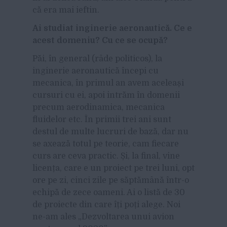
că era mai ieftin.
Ai studiat inginerie aeronautic
ă. Ce e
acest domeniu? Cu ce se ocup
ă?
Păi, în general (râde politicos), la
inginerie aeronautică începi cu
mecanica, în primul an avem aceleași
cursuri cu ei, apoi intrăm în domenii
precum aerodinamica, mecanica
fluidelor etc. În primii trei ani sunt
destul de multe lucruri de bază, dar nu
se axează totul pe teorie, cam fiecare
curs are ceva practic. Și, la final, vine
licența, care e un proiect pe trei luni, opt
ore pe zi, cinci zile pe săptămână într-o
echipă de zece oameni. Ai o listă de 30
de proiecte din care îți poți alege. Noi
ne-am ales „Dezvoltarea unui avion