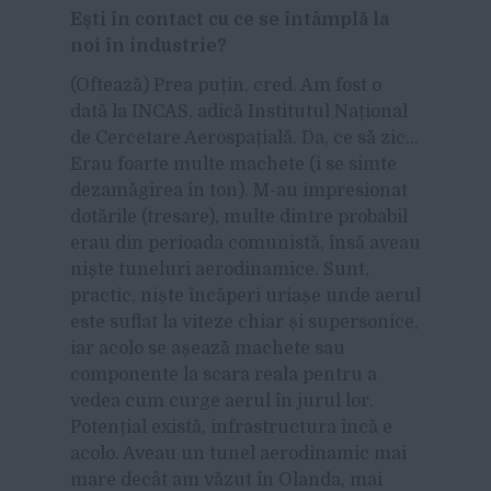
E
ști
în contact cu ce se
înt
âmpl
ă la
noi
în industrie?
(Oftează) Prea puțin, cred. Am fost o
dată la INCAS, adică Institutul Național
de Cercetare Aerospațială. Da, ce să zic…
Erau foarte multe machete (i se simte
dezamăgirea în ton). M-au impresionat
dotările (tresare), multe dintre probabil
erau din perioada comunistă, însă aveau
niște tuneluri aerodinamice. Sunt,
practic, niște încăperi uriașe unde aerul
este suflat la viteze chiar și supersonice,
iar acolo se așează machete sau
componente la scara reala pentru a
vedea cum curge aerul în jurul lor.
Potențial există, infrastructura încă e
acolo. Aveau un tunel aerodinamic mai
mare decât am văzut în Olanda, mai