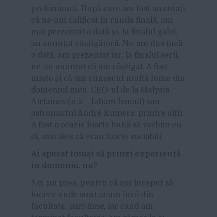
preliminară. După care am fost anunțați
că ne-am calificat în runda finală, am
mai prezentat o dată și, la finalul galei,
au anunțat câștigătorii. Ne-am dus încă
o dată, am prezentat iar, la finalul serii,
ne-au anunțat că am câștigat. A fost
mișto și că am cunoscut multă lume din
domeniul meu: CEO-ul de la Malysia
Airlaines (n.a – Izham Ismail) sau
astronautul André Kuipers, printre alții.
A fost o ocazie foarte bună să vorbim cu
ei, mai ales că erau foarte sociabili.
Ai apucat totu
și s
ă
prinzi experien
ță
în domeniu, nu?
Nu, nu prea, pentru că am început să
lucrez unde sunt acum încă din
facultate,
part-time
, iar când am