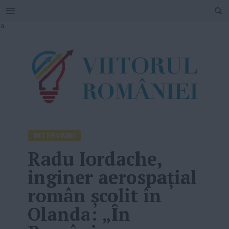
SEARCH
Skip
a
to
content
INTERVIURI
Radu Iordache,
inginer aerospațial
român școlit în
Olanda: „În