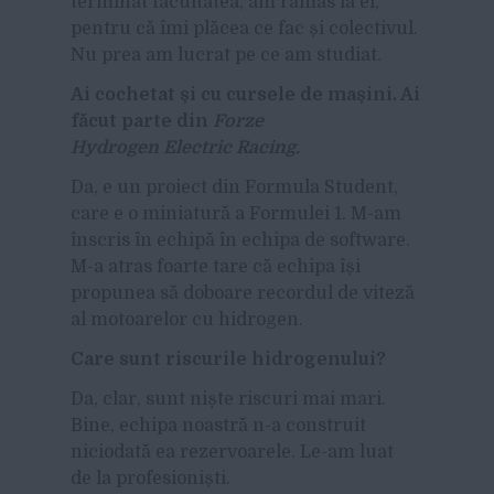
terminat facultatea, am rămas la ei,
pentru că îmi plăcea ce fac și colectivul.
Nu prea am lucrat pe ce am studiat.
Ai cochetat
și cu cursele de ma
șini. Ai
f
ăcut parte din
Forze
Hydrogen Electric Racing.
Da, e un proiect din Formula Student,
care e o miniatură a Formulei 1. M-am
înscris în echipă în echipa de software.
M-a atras foarte tare că echipa își
propunea să doboare recordul de viteză
al motoarelor cu hidrogen.
Care sunt riscurile hidrogenului?
Da, clar, sunt niște riscuri mai mari.
Bine, echipa noastră n-a construit
niciodată ea rezervoarele. Le-am luat
de la profesioniști.