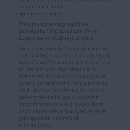
ne-am dus la centrul
spațial din Alabama.
Cine v-a ajutat cu preg
ătirea
proiectului? Dar financiar? Nu e
simplu deloc s
ă ajungi
î
n State.
Nu, n-a fost simplu. Aveam de construit
o replică după un
rover,
trimis de Statele
Unite în anii ’70 pe Lună. Obiectivul era
să-l trecem prin niște obstacole, sa
manevram un traseu cat mai rapid cu
putință. De proiectat, l-am proiectat noi,
elevii, dar nici unul dintre noi nu era
sudor profesionist, așa că am cerut
ajutorul cuiva care se pricepea. Banii
pentru materiale și transport au venit
prin sponsori. A contribuit
și liceul puțin.