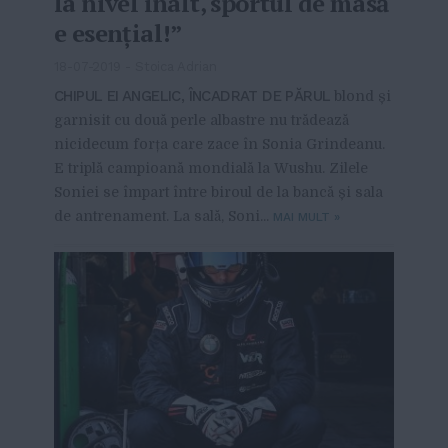
la nivel înalt, sportul de masă
e esențial!”
18-07-2019
-
Stoica Adrian
CHIPUL EI ANGELIC, ÎNCADRAT DE PĂRUL
blond și
garnisit cu două perle albastre nu trădează
nicidecum forța care zace în Sonia Grindeanu.
E triplă campioană mondială la Wushu. Zilele
Soniei se împart între biroul de la bancă și sala
de antrenament. La sală, Soni...
MAI MULT
»