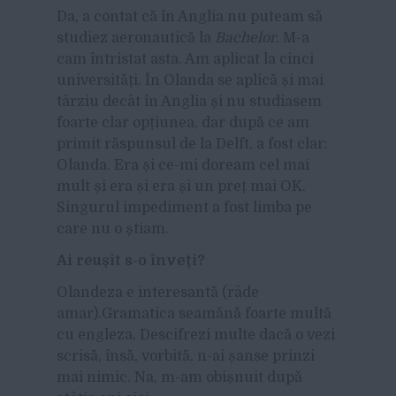
Da, a contat că în Anglia nu puteam să
studiez aeronautică la
Bachelor.
M-a
cam întristat asta. Am aplicat la cinci
universități. În Olanda se aplică și mai
târziu decât în Anglia și nu studiasem
foarte clar opțiunea, dar după ce am
primit răspunsul de la Delft, a fost clar:
Olanda. Era și ce-mi doream cel mai
mult și era și era și un preț mai OK.
Singurul impediment a fost limba pe
care nu o știam.
Ai reu
șit s-o
înve
ți?
Olandeza e interesantă (râde
amar).Gramatica seamănă foarte multă
cu engleza. Descifrezi multe dacă o vezi
scrisă, însă, vorbită, n-ai șanse prinzi
mai nimic. Na, m-am obișnuit după