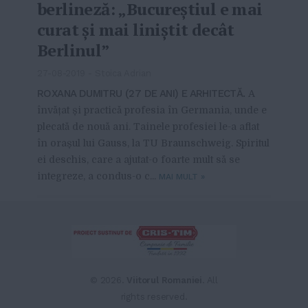
berlineză: „Bucureștiul e mai
curat și mai liniștit decât
Berlinul”
27-08-2019
-
Stoica Adrian
ROXANA DUMITRU (27 DE ANI) E ARHITECTĂ.
A
învățat și practică profesia în Germania, unde e
plecată de nouă ani. Tainele profesiei le-a aflat
în orașul lui Gauss, la TU Braunschweig. Spiritul
ei deschis, care a ajutat-o foarte mult să se
integreze, a condus-o c...
MAI MULT
»
From this category »
Cătălina Moleavin, cofondator
NoteInCatalog: „Când am
© 2026.
Viitorul Romaniei
. All
lansat platforma în școli la
început, nu mă așteptam la o
rights reserved.