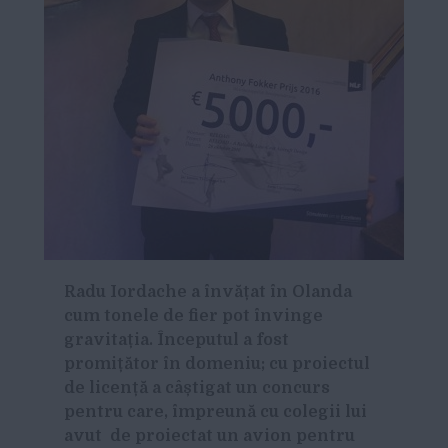
Radu Iordache a
înv
ățat
în Olanda
cum tonele de fier pot
învinge
gravita
ția.
Începutul a fost
promi
țător
în domeniu; cu proiectul
de licen
ță a c
âștigat un concurs
pentru care,
împreun
ă cu colegii lui
avut de proiectat un avion pentru