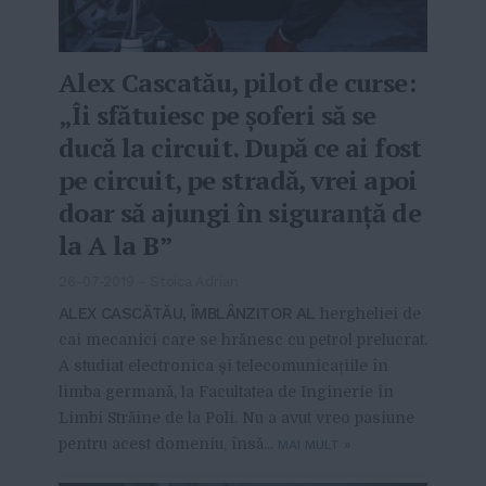
Alex Cascatău, pilot de curse:
„Îi sfătuiesc pe șoferi să se
ducă la circuit. După ce ai fost
pe circuit, pe stradă, vrei apoi
doar să ajungi în siguranță de
la A la B”
26-07-2019
-
Stoica Adrian
ALEX CASCĂTĂU, ÎMBLÂNZITOR AL
hergheliei de
cai mecanici care se hrănesc cu petrol prelucrat.
A studiat electronica și telecomunicațiile în
limba germană, la Facultatea de Inginerie în
Limbi Străine de la Poli. Nu a avut vreo pasiune
pentru acest domeniu, însă...
MAI MULT
»