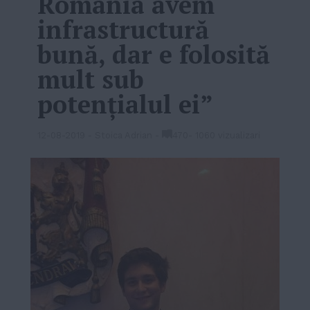
România avem
infrastructură
bună, dar e folosită
mult sub
potențialul ei”
12-08-2019
-
Stoica Adrian
-
470
-
1060 vizualizari