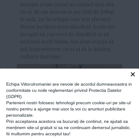
angajat și am intrat in contact mai des
cu ei. M-am înscris la un club de fotbal
în sală, iar la echipa cam trei sferturi
dintre jucători erau olandezi. Acolo am
început să
rup
ceva în olandeză și să
aud mai mult limba. Am avut ocazia să
mă împrietenesc cu ei și să le înțeleg
cultura mai bine.
×
Echipa Viitorulromaniei are nevoie de acordul dumneavoastra in
conformitate cu noile reglementari privind Protectia Datelor
(GDPR).
Partenerii nostri folosesc tehnologii precum cookie-uri pe site-ul
nostru pentru a ajunge mai usor la voi cu anunturi publicitare
personalizate.
Prin acceptarea acestora va bucurați de continut, ne ajutati sa
menținem site-ul gratuit si sa ne continuam demersul jurnalistic.
Iti multumim pentru acceptul tau!