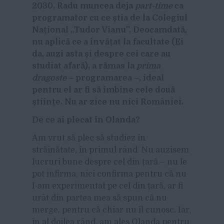
2030. Radu muncea deja
part-time
ca
programator cu ce
știa de la Colegiul
Na
țional
„
Tudor Vianu
”
. Deocamdat
ă,
nu aplic
ă ce a
înv
ățat la facultate (Ei
da, auzi asta
și despre cei care au
studiat afar
ă), a r
ă
mas la
prima
dragoste
–
programarea
–, ideal
pentru el ar fi s
ă îmbine cele dou
ă
știin
țe. Nu ar zice nu nici Rom
âniei.
De ce ai plecat
în Olanda?
Am vrut să plec să studiez în
străinătate, în primul rând. Nu auzisem
lucruri bune despre cel din țară – nu le
pot infirma, nici confirma pentru că nu
l-am experimentat pe cel din țară, ar fi
urât din partea mea să spun că nu
merge, pentru că chiar nu îl cunosc. Iar,
în al doilea rând, am ales Olanda pentru