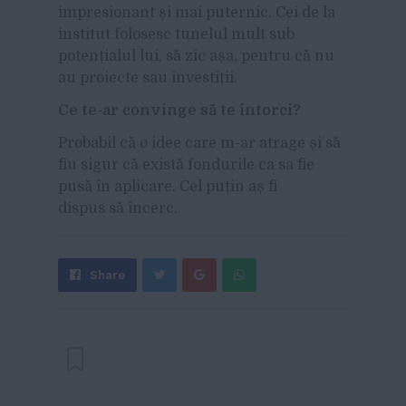
impresionant și mai puternic. Cei de la
institut folosesc tunelul mult sub
potențialul lui, să zic așa, pentru că nu
au proiecte sau investiții.
Ce te-ar convinge s
ă te
întorci?
Probabil că o idee care m-ar atrage și să
fiu sigur că există fondurile ca sa fie
pusă în aplicare. Cel puțin aș fi
dispus să încerc.
Share
Send
Share
Tweet
on
with
Google+
WhatsApp