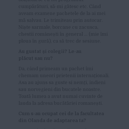
cumpărături, să-mi gătesc etc. Când
aveam examene pachetele de la ai mei
mă salvau. Le trimiteau prin autocar.
Niște sarmale, borcane cu zacusca,
chestii românești în general … (mie îmi
ploua în gură), ca să trec de sesiune.
Au gustat
și colegii? Le-au
pl
ăcut sau nu?
Da, când primeam un pachet îmi
chemam uneori prietenii internaționali.
Asa au ajuns sa guste si nemți, indieni
sau norvegieni din bucatele noastre.
Toată lumea a avut numai cuvinte de
lauda la adresa bucătăriei romanești.
Cum s-au ocupat cei de la facultatea
din Olanda de adaptarea ta?