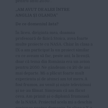
pentru anul 2030”.
„AM AVUT DE ALES
ÎNTRE
ANGLIA
ȘI OLANDA
”
De ce domeniul
ăsta?
În liceu, diriginta mea, doamna
profesoară de fizică Stoica, avea foarte
multe proiecte cu NASA. Chiar în clasa a
IX-a am participat la un proiect similar
cu ce aveam să fac, peste ani, la licență,
doar că tema din România era un avion
pentru 2050. Ne gândeam cu 20 de ani
mai departe. Mi-a plăcut foarte mult
experienta și de atunci am tot mers. A
fost frumos, au venit și niște televiziuni
și ne-au filmat. Simțeam că am făcut
ceva. Am primit și-o diplomă frumoasă
de la NASA. Proiectul acela mi-a deschis
pasiunea pentru domeniu. În clasa a X-a