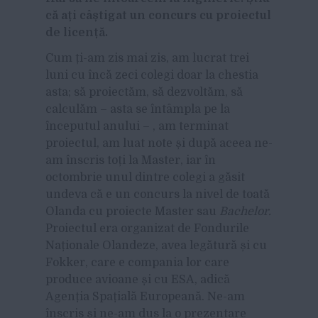
c
ă a
ț
i c
âștigat un concurs cu proiectul
de licen
ță.
Cum ți-am zis mai zis, am lucrat trei
luni cu încă zeci colegi doar la chestia
asta; să proiectăm, să dezvoltăm, să
calculăm – asta se întâmpla pe la
începutul anului – , am terminat
proiectul, am luat note și după aceea ne-
am înscris toți la Master, iar în
octombrie unul dintre colegi a găsit
undeva că e un concurs la nivel de toată
Olanda cu proiecte Master sau
Bachelor.
Proiectul era organizat de Fondurile
Naționale Olandeze, avea legătură și cu
Fokker, care e compania lor care
produce avioane și cu ESA, adică
Agenția Spațială Europeană. Ne-am
înscris și ne-am dus la o prezentare