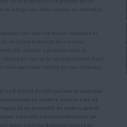
lar vechi și să asculti ce poveste are el…
 de artă pe care doar românii au știut să le
.
eșeancă care face din fiecare apariție a ei
. De aici până la dorința de a avea în
edeți-mă, am trăit-o pe pielea mea. În
 vâlnice pe care mi le-am achiziționat după
e încă apreciază valorile pe care străbunii
i va fi diferit de cele pe care le realizăm
continuitate în vorbire, pentru a nu vă
ă rugăm să ne povestiți de unde a apărut
ular, care este valoarea obiectelor pe
 linii mari, colecția dumneavoastră de