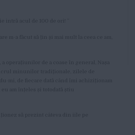
e intră acul de 100 de ori! ”
re m-a făcut să țin și mai mult la ceea ce am,
a operațiunilor de a coase în general, Nașa
crul minunilor tradiționale, zilele de
u-mi, de fiecare dată când îmi achiziționam
 eu am înțeles și totodată știu
ționez să prezint câteva din iile pe