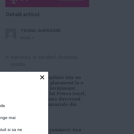
Detalii articol
TEONA GHERASIM
»
MORE
#
batranica
,
ie
,
incaltari
,
Romania
,
romila
×
De la o copilărie într-un
centru de plasament la o
carieră în învățământ.
Povestea lui Petrea Ionel,
tânărul ajuns directorul
Școlii Gimnaziale din
ile
Fârdea
13-01-2021
junge mai
Povestea româncei Ana
tuit si sa ne