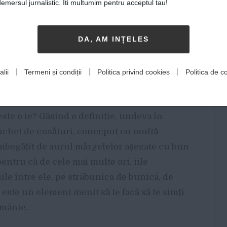
șugărească sau mai nou, pe diverse
mersul jurnalistic. Iti multumim pentru acceptul tau!
DA, AM INȚELES
tume populare, nu sunt noi. Marea lor
ulți ani. Deși nu știu povestea adevărată, nu
lii
Termeni și condiții
Politica privind cookies
Politica de co
numită ie, de cele mai multe ori creez eu o
-a adus în mâinile mele.
 este o ie? Găsind o definiție, undeva în
buchet de cusături, conceput cu multă
îmbogățit de aurul mărgelelor așezate cu bun
pentru că de cele mai multe ori, iile
ile între ele, pe străbunica de bunică, de
a este un element menit să te facă să te simți
omânie.