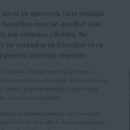
 acest an speranță. Deși situația
ne bucurăm cum ne-am dori a ne
n noi calitatea răbdării. Ne
în curând și să fi învățat ceva
0 pentru întreaga omenire.
de Crăciun, de altfel este ziua pe care o
irea unor conexiuni de sânge, despre bucurie,
l acesta, la aceste sărbători fiecare om a
rău”și au făcut-o lăudabil
alături de Andreea Romila, care ciocnește
tos a Înviat!”. Vom afla de la ea ce înseamnă