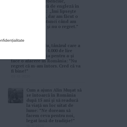
Maria Hrebenciuc,
profesoară de engleză în
Norvegia: „Îmi lipsește
România, dar am făcut o
alegere atunci când am
venit aici și nu o regret.”
04-01-2021
nfidențialitate
Victor Ionuț Radu, tânărul care a
lăsat un venit de 4.000 de lire
sterline din Scoția pentru a-și
face o afacere în România: ”Nu
regret că m-am întors. Cred că va
fi bine!”
02-12-2020
Cum a ajuns Alin Mușat să
se întoarcă în România
după 15 ani și să readucă
la viaţă un loc uitat de
lume: ”Ne doream să
facem ceva pentru noi,
legat însă de tradiţie!”
19-11-2020