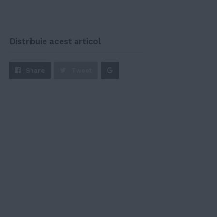
Distribuie acest articol
Share
Share
Tweet
on
Google+