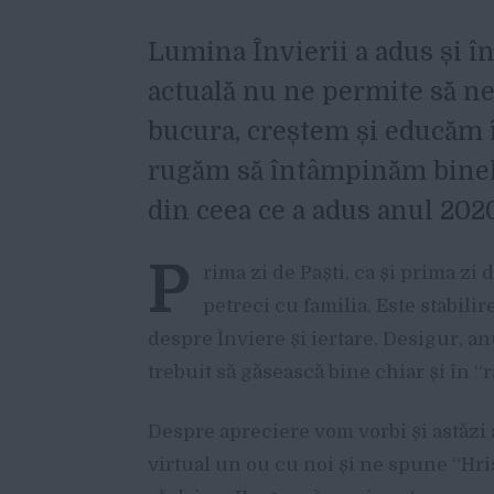
L
umina Învierii a adus și în
actuală nu ne permite să 
bucura, creștem și educăm î
rugăm să întâmpinăm binele 
din ceea ce a adus anul 202
P
rima zi de Paști, ca și prima zi 
petreci cu familia. Este stabil
despre Înviere și iertare. Desigur, anu
trebuit să găsească bine chiar și în “
Despre apreciere vom vorbi și astăzi 
virtual un ou cu noi și ne spune “Hris