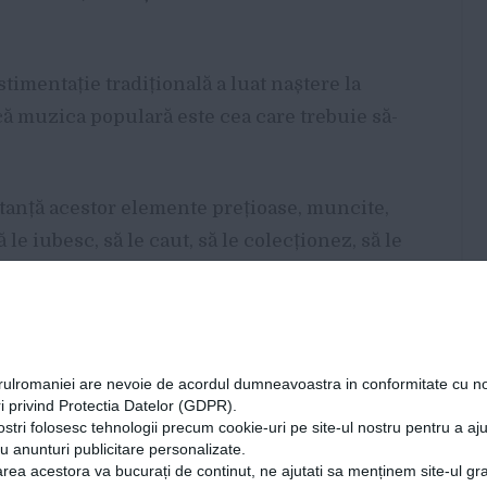
imentație tradițională a luat naștere la
ă muzica populară este cea care trebuie să-
anță acestor elemente prețioase, muncite,
e iubesc, să le caut, să le colecționez, să le
ndrie.
 colectie de 35 de cămăși populare, 10
iecte necesare purtării costumului popular.
orulromaniei are nevoie de acordul dumneavoastra in conformitate cu no
i privind Protectia Datelor (GDPR).
ziționate de la oameni care se ocupă cu
ostri folosesc tehnologii precum cookie-uri pe site-ul nostru pentru a a
cu anunturi publicitare personalizate.
prin sate, de la bătrâni, prezentându-le apoi
rea acestora va bucurați de continut, ne ajutati sa menținem site-ul gra