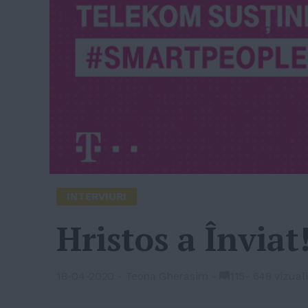
INTERVIURI
Hristos a Înviat
18-04-2020
-
Teona Gherasim
-
115
-
648 vizuali