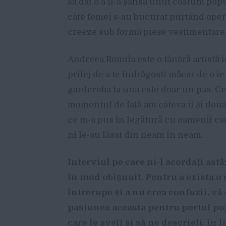
să dai o a II-a șansă unui costum popu
câte femei s-au bucurat purtând opere
creeze sub formă piese vestimentare
Andreea Romila este o tânără artistă i
prilej de a te îndrăgosti măcar de o ie
garderoba ta una este doar un pas. Cr
momentul de față am câteva ii și douâ
ce m-a pus în legătură cu oamenii car
ni le-au lăsat din neam în neam.
Interviul pe care ni-l acordați astăz
în mod obișnuit. Pentru a exista o 
întrerupe și a nu crea confuzii, v
pasiunea aceasta pentru portul pop
care le aveți și să ne descrieți, în