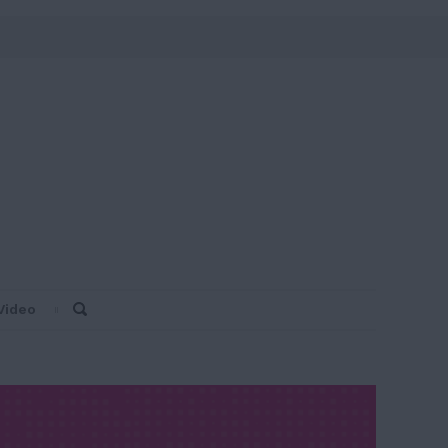
Video
Search