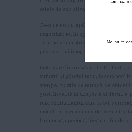
în diverse târguri cu tematică mește
continuam de
rețele de socializare.
Ceea ce eu cumpăr în materie de cos
majoritate au în spate o poveste de m
Mai multe deta
cunosc generațiile ce au îmbrăcat o a
poveste, îmi imaginez drumul care le
Este mare lucru să ai o ie! De fapt, ce
sufletul și gândul meu, ia este acel 
atenție, cu zile de muncă, de obicei 
gust, învelită în dragoste și dăruire, 
reprezintă liantul care leagă generați
mamă, de fiica mamei, de fiica fetei. I
frumoasă, specială, fiică sau fiu de R