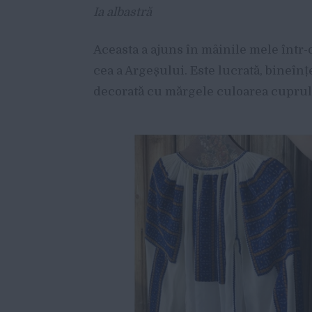
Ia albastră
Aceasta a ajuns în mâinile mele într-
cea a Argeșului. Este lucrată, bineîn
decorată cu mărgele culoarea cuprul