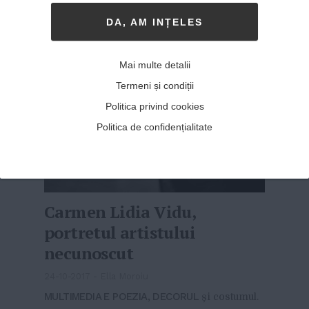
dansului, ca scenarist (dramaturg...
MAI MULT
»
DA, AM INȚELES
Mai multe detalii
Termeni și condiții
Politica privind cookies
Politica de confidențialitate
Carmen Lidia Vidu,
portretul artistului
necunoscut
24-10-2017
-
Ella Moroiu
MULTIMEDIA E POEZIA, DECORUL
și costumul.