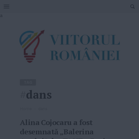
SEARCH
Skip
a
to
content
TAG
#
dans
Home
»
dans
Alina Cojocaru a fost
desemnată „Balerina