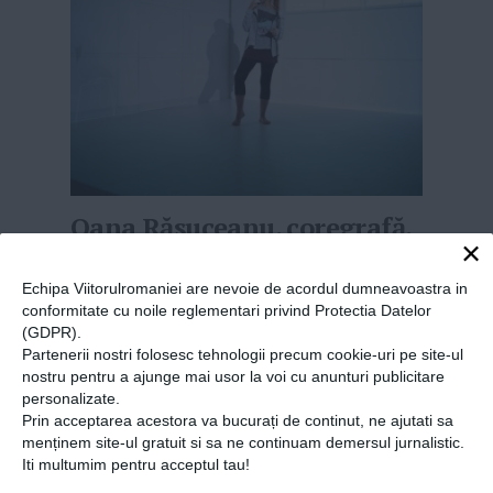
Oana Răsuceanu, coregrafă,
×
scenaristă și mentor pentru
liceenii pasionați de dans
Echipa Viitorulromaniei are nevoie de acordul dumneavoastra in
conformitate cu noile reglementari privind Protectia Datelor
14-11-2017
-
Alina Vîlcan
(GDPR).
Partenerii nostri folosesc tehnologii precum cookie-uri pe site-ul
CU STUDII ÎN SCENARISTICĂ ȘI CRITICĂ
de film
nostru pentru a ajunge mai usor la voi cu anunturi publicitare
plus un master de artă coregrafică la UNATC,
personalizate.
dar și de comunicare și relații publice la
Prin acceptarea acestora va bucurați de continut, ne ajutati sa
SNSPA, Oana Răsuceanu s-a făcut remarcată
menținem site-ul gratuit si sa ne continuam demersul jurnalistic.
Iti multumim pentru acceptul tau!
printr-o serie de proiecte în zona teatrului și