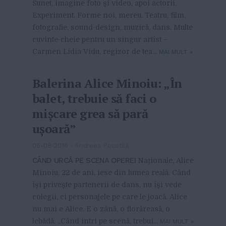
Sunet, imagine foto și video, apoi actorii.
Experiment. Forme noi, mereu. Teatru, film,
fotografie, sound-design, muzică, dans. Multe
cuvinte-cheie pentru un singur artist –
Carmen Lidia Vidu, regizor de tea...
MAI MULT
»
Balerina Alice Minoiu: „În
balet, trebuie să faci o
mișcare grea să pară
ușoară”
05-08-2016
-
Andreea Pocotilă
CÂND URCĂ PE SCENA OPEREI
Naționale, Alice
Minoiu, 22 de ani, iese din lumea reală. Când
își privește partenerii de dans, nu își vede
colegii, ci personajele pe care le joacă. Alice
nu mai e Alice. E o zână, o florăreasă, o
lebădă. „Când intri pe scenă, trebui...
MAI MULT
»