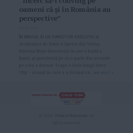
“Încerc să-i conving pe
oameni că și în România au
perspective”
09-11-2015
-
ÎN BIROUL EI DE DIRECTOR EXECUTIV
al
Academiei de Balet a Operei din Viena,
Simona Noja desenează în aer o hartă a
lumii, și punctează pe ea o parte din scenele
pe care a dansat. Trage o linie lungă între
Cluj – orașul în care s-a format ca...
MAI MULT
»
© 2026.
Viitorul Romaniei
. All
rights reserved.