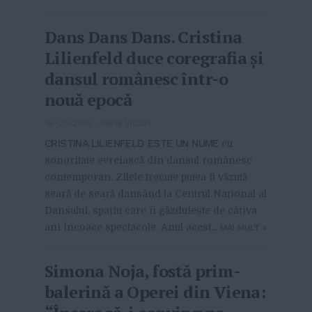
Dans Dans Dans. Cristina
Lilienfeld duce coregrafia și
dansul românesc într-o
nouă epocă
18-05-2016
-
Alina Vîlcan
CRISTINA LILIENFELD ESTE UN NUME
cu
sonoritate evreiască din dansul românesc
contemporan. Zilele trecute putea fi văzută
seară de seară dansând la Centrul Național al
Dansului, spațiu care îi găzduiește de câțiva
ani încoace spectacole. Anul acest...
MAI MULT
»
Simona Noja, fostă prim-
balerină a Operei din Viena: