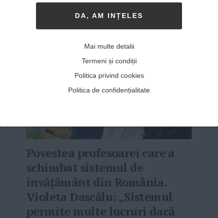
Viitorul Romaniei
DA, AM INȚELES
Mai multe detalii
Termeni și condiții
Politica privind cookies
Politica de confidențialitate
Povestea profesoarei care a
schimbat sistemul de
învățământ din România.
Violeta Dascălu: „Sistemul
permite multe lucruri dacă