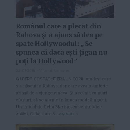
Românul care a plecat din
Rahova și a ajuns să dea pe
spate Hollywoodul: „ Se
spunea că dacă ești țigan nu
poți la Hollywood”
22-01-2018
-
Viitorul Romaniei
GILBERT COSTACHE ERA UN COPIL
modest care
s-a născut în Rahova, dar care avea o ambiție
uriașă de a ajunge cineva. Și a reușit, cu mari
eforturi, să se afirme în lumea modellingului.
Un articol de Delia Marinescu pentru Vice
Astăzi, Gilbert are 3...
MAI MULT
»