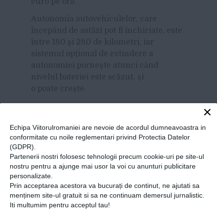
euro pe oră.
Autonomia autovehiculelor, care
începând de astăzi pot fi închiriate, este
între 180 şi 280 de kilometri, iar
sistemul opţional de extindere a
autonomiei porneşte atunci când
nivelul bateriei este scăzut, şi
o poate creşte.
×
Share
Send
Share
Tweet
Echipa Viitorulromaniei are nevoie de acordul dumneavoastra in
conformitate cu noile reglementari privind Protectia Datelor
on
with
(GDPR).
Partenerii nostri folosesc tehnologii precum cookie-uri pe site-ul
Google+
WhatsApp
nostru pentru a ajunge mai usor la voi cu anunturi publicitare
personalizate.
Prin acceptarea acestora va bucurați de continut, ne ajutati sa
menținem site-ul gratuit si sa ne continuam demersul jurnalistic.
ALTE ARTICOLE DE
Iti multumim pentru acceptul tau!