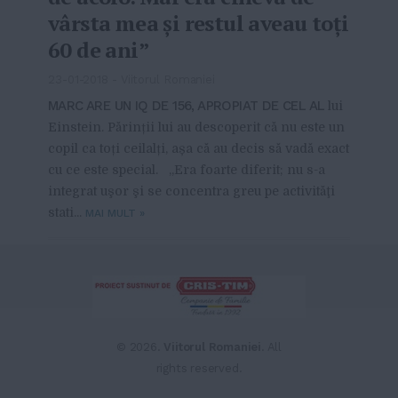
vârsta mea şi restul aveau toţi
60 de ani”
23-01-2018
-
Viitorul Romaniei
MARC ARE UN IQ DE 156, APROPIAT DE CEL AL
lui
Einstein. Părinții lui au descoperit că nu este un
copil ca toți ceilalți, așa că au decis să vadă exact
cu ce este special. „Era foarte diferit; nu s-a
integrat uşor şi se concentra greu pe activităţi
stati...
MAI MULT
»
From this category »
Dealer de poker: Una dintre
noile meserii la modă
© 2026.
Viitorul Romaniei
. All
20-04-2021
rights reserved.
Exchange bun Bucureşti | La ce