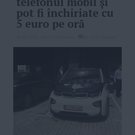
telefonul mobil şi
pot fi închiriate cu
5 euro pe oră
16-04-2018
-
Viitorul Romaniei
-
90
-
222 vizualizari