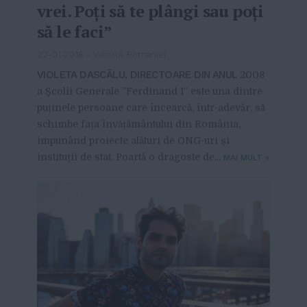
vrei. Poți să te plângi sau poți
să le faci”
22-01-2018
-
Viitorul Romaniei
VIOLETA DASCĂLU, DIRECTOARE DIN ANUL
2008
a Școlii Generale ”Ferdinand I” este una dintre
puținele persoane care încearcă, într-adevăr, să
schimbe fața învățământului din România,
impunând proiecte alături de ONG-uri și
instituții de stat. Poartă o dragoste de...
MAI MULT
»