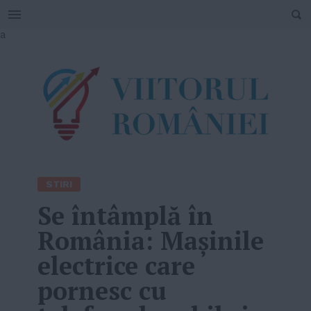
SEARCH
Skip
a
to
content
STIRI
Se întâmplă în
România: Maşinile
electrice care
pornesc cu