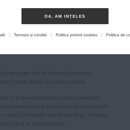
itori români traduşi în limba spaniolă şi
ri români contemporani a căror operă încă nu
DA, AM INȚELES
lii
Termeni și condiții
Politica privind cookies
Politica de co
de evenimente este dedicată literaturii
tiv 20 de ateliere adresate copiilor români
ărate peste 100 de titluri ale autorilor
ativ 300 de titluri în limba română.
icul va putea descoperi cultura română şi
lme documentare şi ecranizări ale unor opere
 cultural şi turistic din România şi concerte,
 precum şi în diferite spaţii