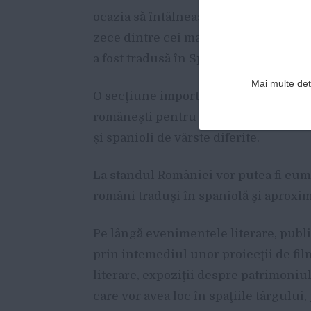
ocazia să întâlnească peste 40 de scri
zece dintre cei mai apreciaţi scriito
a fost tradusă în Spania.
Mai multe deta
O secţiune importantă a programului 
româneşti pentru copii – cu aproxima
şi spanioli de vârste diferite.
La standul României vor putea fi cump
români traduşi în spaniolă şi aproxim
Pe lângă evenimentele literare, publ
prin intemediul unor proiecţii de fi
literare, expoziţii despre patrimoniul
care vor avea loc în spaţiile târgului,