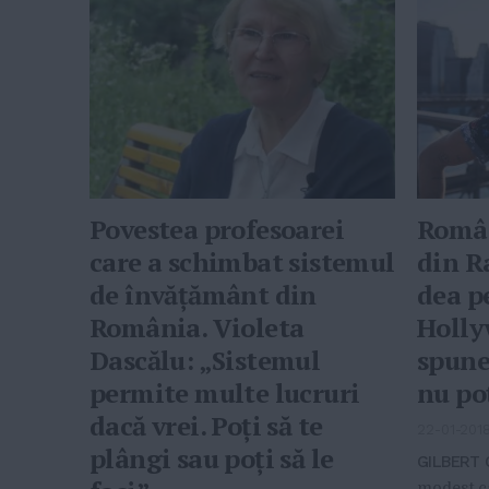
Povestea profesoarei
Român
care a schimbat sistemul
din R
de învățământ din
dea p
România. Violeta
Holly
Dascălu: „Sistemul
spune
permite multe lucruri
nu po
dacă vrei. Poți să te
22-01-201
plângi sau poți să le
GILBERT
modest ca