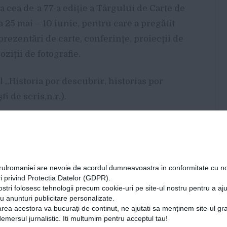
a cea de-a 77-a ediţie a Târgului de Carte de
a 25 mai – 10 iunie, pentru care a pregătit
ezentări de carte, conferinţe, proiecţii de
ziţii de fotografie.
„Historia por descubrir, historias por
i de scris,n.r.).
a loc conferinţa inaugurală susţinută de
rare ale autorilor români traduse în spaniolă,
orulromaniei are nevoie de acordul dumneavoastra in conformitate cu no
i privind Protectia Datelor (GDPR).
raduse în ultimul deceniu cele mai multe
ostri folosesc tehnologii precum cookie-uri pe site-ul nostru pentru a a
cu anunturi publicitare personalizate.
rea acestora va bucurați de continut, ne ajutati sa menținem site-ul gra
mersul jurnalistic. Iti multumim pentru acceptul tau!
17 zile ale târgului, cititorii vor avea