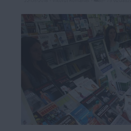
22-05-2018
-
Viitorul Romaniei
-
89
-
75 vizualiz