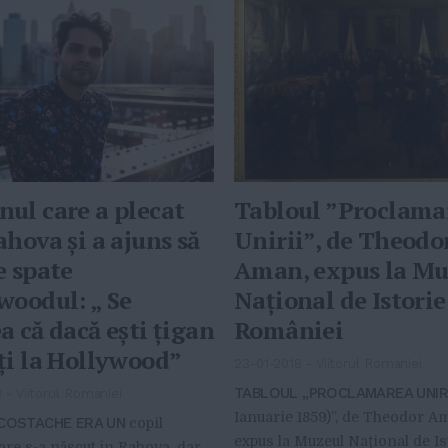
ul care a plecat
Tabloul ”Proclama
ahova și a ajuns să
Unirii”, de Theodo
e spate
Aman, expus la Mu
woodul: „ Se
Naţional de Istorie
a că dacă ești țigan
României
ți la Hollywood”
23-01-2018
-
Viitorul Romaniei
TABLOUL „PROCLAMAREA UNIRI
8
-
Viitorul Romaniei
Ianuarie 1859)”, de Theodor Am
 COSTACHE ERA UN
copil
expus la Muzeul Naţional de Is
re s-a născut în Rahova, dar