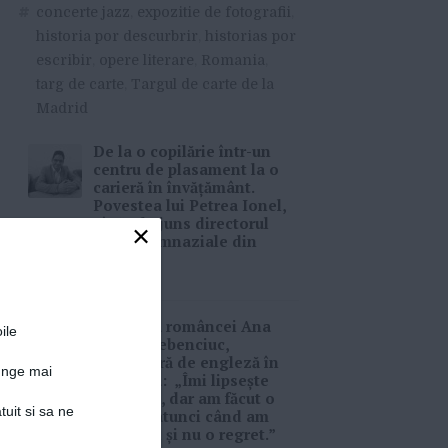
#
concerte jazz
,
expozitie de fotografii
,
historia por descurbrir
,
historias por
escribir
,
opere literare
,
Romania
,
targ de carte
,
Targul de carte de la
Madrid
De la o copilărie într-un
centru de plasament la o
carieră în învățământ.
Povestea lui Petrea Ionel,
tânărul ajuns directorul
×
Școlii Gimnaziale din
Fârdea
13-01-2021
Povestea româncei Ana
ile
Maria Hrebenciuc,
profesoară de engleză în
junge mai
Norvegia: „Îmi lipsește
România, dar am făcut o
tuit si sa ne
alegere atunci când am
venit aici și nu o regret.”