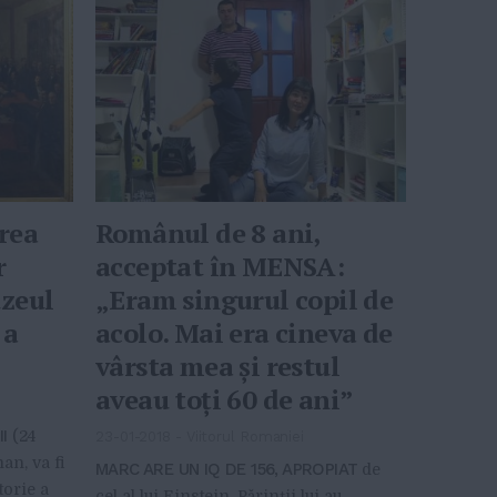
rea
Românul de 8 ani,
r
acceptat în MENSA:
zeul
„Eram singurul copil de
 a
acolo. Mai era cineva de
vârsta mea şi restul
aveau toţi 60 de ani”
I
(24
23-01-2018
-
Viitorul Romaniei
an, va fi
MARC ARE UN IQ DE 156, APROPIAT
de
torie a
cel al lui Einstein. Părinții lui au