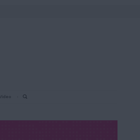
Video
Search