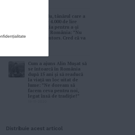
04-01-2021
Victor Ionuț Radu, tânărul care a
lăsat un venit de 4.000 de lire
sterline din Scoția pentru a-și
face o afacere în România: ”Nu
nfidențialitate
regret că m-am întors. Cred că va
fi bine!”
02-12-2020
Cum a ajuns Alin Mușat să
se întoarcă în România
după 15 ani și să readucă
la viaţă un loc uitat de
lume: ”Ne doream să
facem ceva pentru noi,
legat însă de tradiţie!”
19-11-2020
Distribuie acest articol