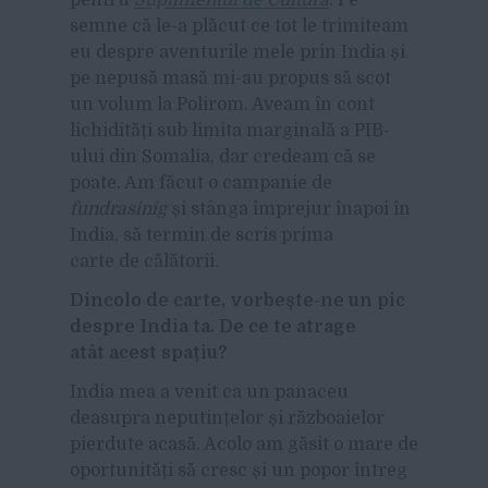
semne că le-a plăcut ce tot le trimiteam
eu despre aventurile mele prin India și
pe nepusă masă mi-au propus să scot
un volum la Polirom. Aveam în cont
lichidități sub limita marginală a PIB-
ului din Somalia, dar credeam că se
poate. Am făcut o campanie de
fundrasinig
și stânga împrejur înapoi în
India, să termin de scris prima
carte de călătorii.
Dincolo de carte, vorbește-ne un pic
despre India ta. De ce te atrage
atât acest spațiu?
India mea a venit ca un panaceu
deasupra neputințelor și războaielor
pierdute acasă. Acolo am găsit o mare de
oportunități să cresc și un popor întreg