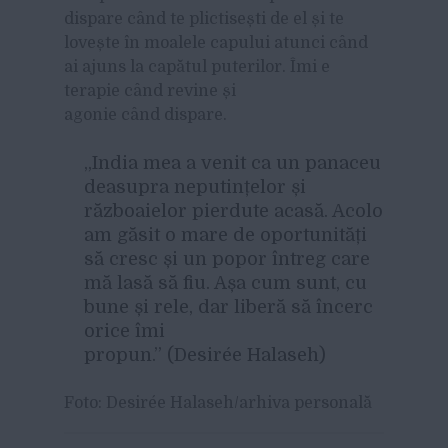
dispare când te plictisești de el și te
lovește în moalele capului atunci când
ai ajuns la capătul puterilor. Îmi e
terapie când revine și
agonie când dispare.
„India mea a venit ca un panaceu
deasupra neputințelor și
războaielor pierdute acasă. Acolo
am găsit o mare de oportunități
să cresc și un popor întreg care
mă lasă să fiu. Așa cum sunt, cu
bune și rele, dar liberă să încerc
orice îmi
propun.” (Desirée Halaseh)
Foto: Desirée Halaseh/arhiva personală