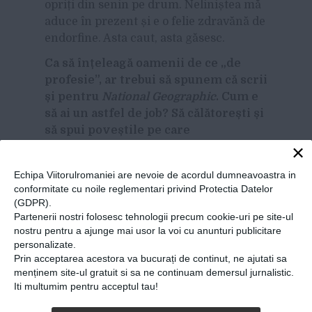
opriți din senin pe drum. Neliniștea mă
aduce în prezent și e o felie zdravănă de
endorfine. Asta caut, asta găsesc.
Ca să înțeleagă oamenii de ce „de
profesie”, ar trebui să spunem că scrii
și pentru
National Geographic
. Cum e
să ai un astfel de job? Să călătorești și
să spui poveștile pe care
×
le descoperi?
Sunt colaborator
National Geographic
Echipa Viitorulromaniei are nevoie de acordul dumneavoastra in
Traveler
și atunci când ajung într-un
conformitate cu noile reglementari privind Protectia Datelor
(GDPR).
loc care mă
marchează
în vreun fel le
Partenerii nostri folosesc tehnologii precum cookie-uri pe site-ul
trimit o poveste. A fost unul dintre acele
nostru pentru a ajunge mai usor la voi cu anunturi publicitare
lucruri pe care în urmă cu 10 ani nu le
personalizate.
credeam nici pe departe realizabile și
Prin acceptarea acestora va bucurați de continut, ne ajutati sa
care mi-a fost oferit exact atunci când
menținem site-ul gratuit si sa ne continuam demersul jurnalistic.
Iti multumim pentru acceptul tau!
mi-am dat seama că am ceva de spus.
Despre mine, despre lumea în care