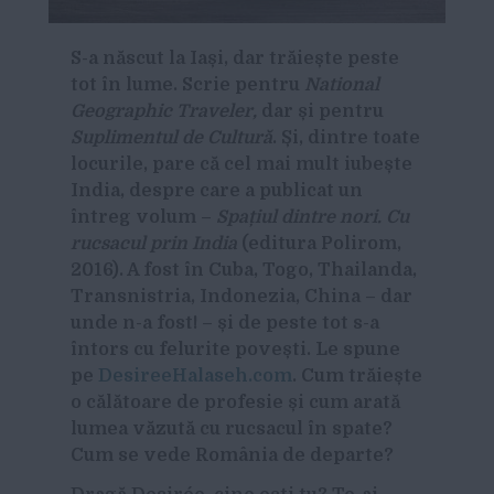
S-a născut la Iași, dar trăiește peste
tot în lume. Scrie pentru
National
Geographic Traveler,
dar și pentru
Suplimentul de Cultură
. Și, dintre toate
locurile, pare că cel mai mult iubește
India, despre care a publicat un
întreg volum –
Spațiul dintre nori. Cu
rucsacul prin India
(editura Polirom,
2016). A fost în Cuba, Togo, Thailanda,
Transnistria, Indonezia, China – dar
unde n-a fost! – și de peste tot s-a
întors cu felurite povești. Le spune
pe
DesireeHalaseh.com
. Cum trăiește
o călătoare de profesie și cum arată
lumea văzută cu rucsacul în spate?
Cum se vede România de departe?