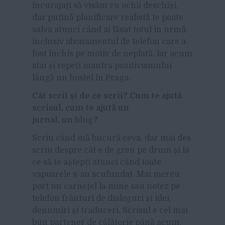
încurajați să visăm cu ochii deschiși,
dar puțină planificare realistă te poate
salva atunci când ai lăsat totul în urmă,
inclusiv abonamentul de telefon care a
fost închis pe motiv de neplată, iar acum
stai și repeți mantra pozitivismului
lângă un hostel în Praga.
Cât scrii și de ce scrii? Cum te ajută
scrisul, cum te ajută un
jurnal, un
blog
?
Scriu când mă bucură ceva, dar mai des
scriu despre
cât
e de greu pe drum și la
ce să
te
aștepți atunci când toate
vapoarele s-au scufundat. Mai mereu
port un carnețel la mine sau notez pe
telefon frânturi de dialoguri și idei,
denumiri și traduceri. Scrisul e cel mai
bun partener de călătorie până acum: