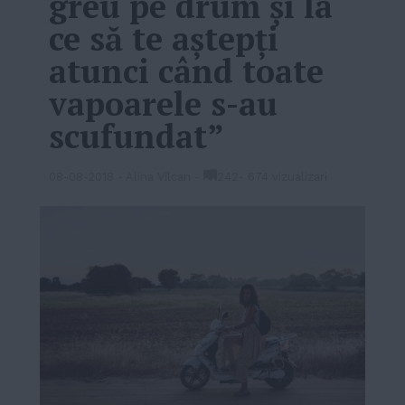
greu pe drum și la
ce să te aștepți
atunci când toate
vapoarele s-au
scufundat”
08-08-2018
-
Alina Vîlcan
-
242
-
674 vizualizari