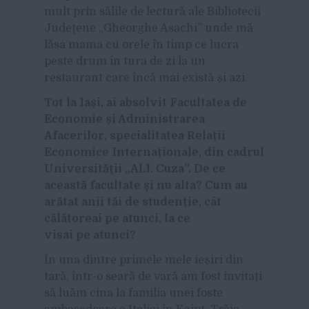
mult prin sălile de lectură ale Bibliotecii
Judeţene „Gheorghe Asachi
”
unde mă
lăsa mama cu orele în timp ce lucra
peste drum în tura de zi la un
restaurant care încă mai există și azi.
Tot la Iași, ai absolvit Facultatea de
Economie și Administrarea
Afacerilor, specialitatea Relații
Economice Internaționale, din cadrul
Universității „Al.I. Cuza”. De ce
această facultate și nu alta? Cum au
arătat anii tăi de studenție, cât
călătoreai pe atunci, la ce
visai pe atunci?
În una din
tre
primele mele ieșiri din
tară, într-o seară de vară am fost invitați
să luăm cina la familia unei foste