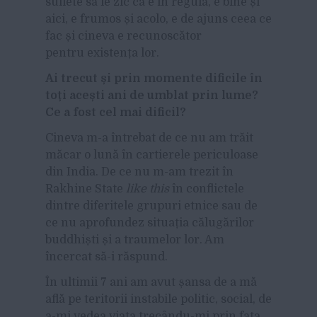
suflete să le zic că e în regulă, e bine și
aici, e frumos și acolo, e de ajuns ceea ce
fac și cineva e recunoscător
pentru existența lor.
Ai trecut și prin momente dificile în
toți acești ani de umblat prin lume?
Ce a fost cel mai dificil?
Cineva m-a întrebat de ce nu am trăit
măcar o lună în cartierele periculoase
din India. De ce nu m-am trezit în
Rakhine State
like this
în conflictele
dintre diferitele grupuri etnice sau de
ce nu aprofundez situația călugărilor
buddhiști și
a
traumelor lor. Am
încercat să-i răspund.
În ultimii 7 ani am avut șansa de a mă
află pe teritorii instabile politic, social, de
a-mi vedea viața trecându-mi prin fața