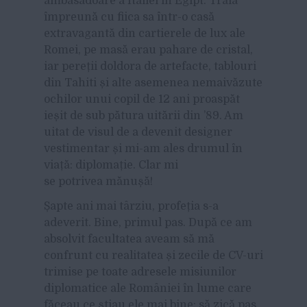
ambasadoare a Italiei în Egipt. Trăia
împreună cu fiica sa într-o casă
extravagantă din cartierele de lux ale
Romei, pe masă erau pahare de cristal,
iar pereții doldora de artefacte, tablouri
din Tahiti și alte asemenea nemaivăzute
ochilor unui copil de 12 ani proaspăt
ieșit de sub pătura uitării din ’89. Am
uitat de visul de a devenit designer
vestimentar și mi-am ales drumul în
viață: diplomație. Clar mi
se potrivea mănușă!
Șapte ani mai târziu, profeția s-a
adeverit. Bine, primul pas. După ce am
absolvit facultatea aveam să mă
confrunt cu realitatea și zecile de CV-uri
trimise pe toate adresele misiunilor
diplomatice ale României în lume care
făceau ce știau ele mai bine: să zică pas.