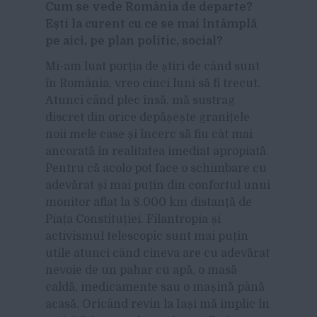
Cum se vede România de departe?
Ești la curent cu ce se mai întâmplă
pe aici, pe plan politic, social?
Mi-am luat porția de știri de când sunt
în România, vreo cinci luni să fi trecut.
Atunci când plec însă, mă sustrag
discret din orice depășește granițele
noii mele case și încerc să fiu cât mai
ancorată în realitatea imediat apropiată.
Pentru că acolo pot face o schimbare cu
adevărat și mai puțin din confortul unui
monitor aflat la 8.000 km distanță de
Piața Constituției. Filantropia și
activismul telescopic sunt mai puțin
utile atunci când cineva are cu adevărat
nevoie de un pahar cu apă, o masă
caldă, medicamente sau o mașină până
acasă. Oricând revin la Iași mă implic în