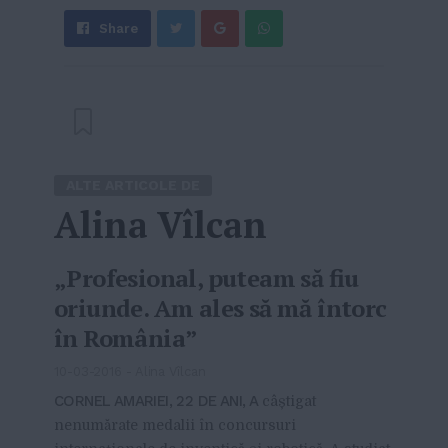
Share
Send
Share
Tweet
on
with
Google+
WhatsApp
ALTE ARTICOLE DE
Alina Vîlcan
„Profesional, puteam să fiu
oriunde. Am ales să mă întorc
în România”
10-03-2016
-
Alina Vîlcan
CORNEL AMARIEI, 22 DE ANI, A
câștigat
nenumărate medalii în concursuri