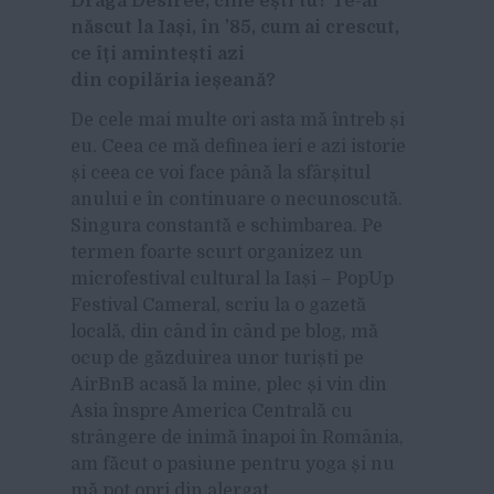
Dragă
Desir
é
e, c
ine ești tu? Te-ai
născut la Iași, în
’85,
cum ai crescut,
ce îți amintești azi
din copilăria ieșeană?
De cele mai multe ori asta mă întreb și
eu. Ceea ce mă definea ieri e azi istorie
și ceea ce voi face până la sfârșitul
anului e în continuare o necunoscută.
Singura constantă e schimbarea. Pe
termen foarte scurt organizez un
microfestival cultural la Iași – PopUp
Festival Cameral, scriu la o gazetă
locală, din când în când pe blog, mă
ocup de găzduirea unor turiști pe
AirBnB acasă la mine, plec și vin din
Asia înspre America Centrală cu
strângere de inimă înapoi în România,
am făcut o pasiune pentru yoga și nu
mă pot opri din alergat.