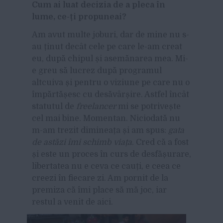
Cum ai luat decizia de a pleca
în
lume
, ce-ți propuneai?
Am avut multe joburi, dar de mine nu s-
au ținut
decât
cele pe care le-am creat
eu, după chipul și asemănarea mea. Mi-
e greu să lucrez după programul
altcuiva și pentru o viziune pe care nu o
împărtășesc cu desăvârșire. Astfel încât
statutul de
freelancer
mi se potrivește
cel mai bine. Momentan. Niciodată nu
m-am trezit dimineața și am spus:
gata
de astăzi îmi schimb viața
. Cred că a fost
și este un proces în curs de desfășurare,
libertatea nu e ceva ce cauți, e ceea ce
creezi în fiecare zi. Am pornit de la
premiza că îmi place să mă joc, iar
restul a venit de aici.