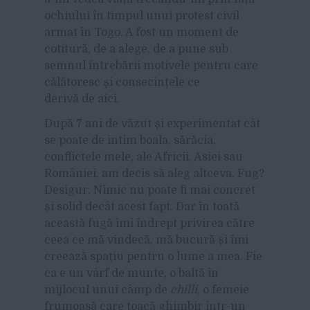
ochiului în timpul unui protest civil
armat în Togo. A fost un moment de
cotitură, de a alege, de a pune sub
semnul întrebării motivele pentru care
călătoresc și consecințele ce
derivă de aici.
După 7 ani de văzut și experimentat cât
se poate de intim boala, sărăcia,
conflictele mele, ale Africii, Asiei sau
României, am decis să aleg altceva. Fug?
Desigur. Nimic nu poate fi mai concret
și solid decât acest fapt. Dar în toată
această fugă îmi îndrept privirea către
ceea ce mă vindecă, mă bucură și îmi
creează spațiu pentru o lume a mea. Fie
ca e un vârf de munte, o baltă în
mijlocul unui câmp de
chilli
, o femeie
frumoasă care toacă ghimbir într-un