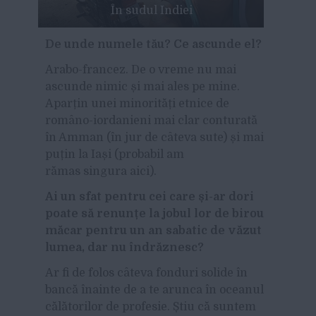
În sudul Indiei
De unde numele tău? Ce ascunde el?
Arabo-francez. De o vreme nu mai
ascunde nimic și mai ales pe mine.
Aparțin unei minorități etnice de
româno-iordanieni mai clar conturată
în Amman (în jur de câteva sute) și mai
puțin la Iași (probabil am
rămas singura aici).
Ai un sfat pentru cei care și-ar dori
poate să renunțe la jobul lor de birou
măcar pentru un an sabatic de văzut
lumea, dar nu îndrăznesc?
Ar fi de folos câteva fonduri solide în
bancă înainte de a te arunca în oceanul
călătorilor de profesie. Știu că suntem