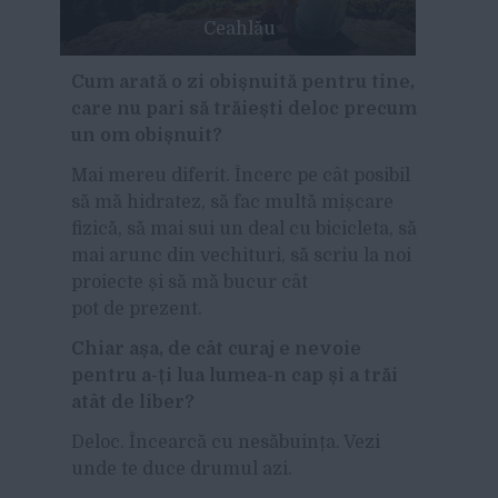
Ceahlău
Cum arată o zi obișnuită pentru tine,
care nu pari să trăiești deloc precum
un om obișnuit?
Mai mereu diferit. Încerc pe
cât
posibil
să mă hidratez, să fac multă mișcare
fizică, să mai sui un deal cu bicicleta, să
mai arunc din vechituri, să scriu la noi
proiecte și să mă bucur cât
pot de prezent.
Chiar așa, de cât curaj e nevoie
pentru a-ți lua lumea-n cap și a trăi
atât de liber?
Deloc. Încearcă cu nesăbuința. Vezi
unde te duce drumul azi.