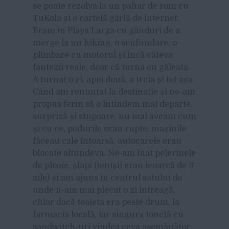
se poate rezolva la un pahar de rom cu
TuKola și o cartelă gârlă de internet.
Eram în Playa Larga cu gânduri de a
merge la un hiking, o scufundare, o
plimbare cu motorul și încă câteva
fantezii reale, doar că turna cu găleata.
A turnat o zi, apoi două, a treia și tot așa.
Când am renunțat la destinație și ne-am
propus ferm să o întindem mai departe,
surpriză și stupoare, nu mai aveam cum
și cu ce, podurile erau rupte, mașinile
făceau cale întoarsă, autocarele erau
blocate altundeva. Ne-am luat pelerinele
de ploaie, șlapi (tenișii erau leoarcă de 3
zile) și am ajuns în centrul satului de
unde n-am mai plecat o zi întreagă,
chiar dacă toaleta era peste drum, la
farmacia locală, iar singura tonetă cu
sandwitch-uri vindea ceva asemănător