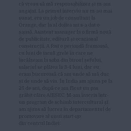
că vreau să mă responsabilizez și m-am
angajat. La primul interviu nu m-au mai
sunat, era un job de consultant la
Orange, dar la al doilea mi s-a da
t
o
șansă. Asistent manager la o firmă nouă
de publicitate, editură și ocazional
construcții. A fost o perioadă frumoasă,
cu luni de iarnă grele în care ne
încălzeam la soba din biroul șefului,
salariul se plătea la 3-4 luni, dar eu
eram bucuroasă că am unde să mă duc
și de unde să vin. În India am ajuns pe la
25 de ani, după ce am făcut un pas
grăbit către AIESEC. M-am înscris într-
un program de schimb intercultural și
am ajuns să lucrez în departamentul de
promovare al unui
start-up
din centrul Indiei.