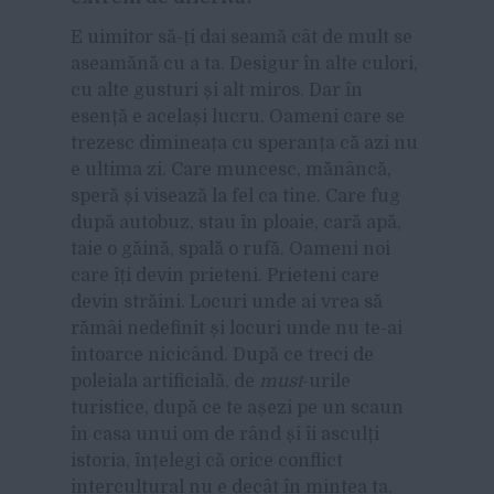
E uimitor să-ți dai seamă
cât
de mult se
aseamănă cu a ta. Desigur în alte culori,
cu alte gusturi și alt miros. Dar în
esență e același lucru. Oameni care se
trezesc dimineața cu speranța că azi nu
e ultima zi. Care muncesc, mănâncă,
speră și visează la fel ca tine. Care fug
după autobuz, stau în ploaie, cară apă,
taie o găină, spală o rufă. Oameni noi
care îți devin prieteni. Prieteni care
devin străini. Locuri unde ai vrea să
rămâi nedefinit și locuri unde nu te-ai
întoarce nicicând. După ce treci de
poleiala artificială, de
must
-urile
turistice, după ce te așezi pe un scaun
în casa unui om de rând și îi asculți
istoria, înțelegi că orice conflict
intercultural nu e decât în mintea ta,