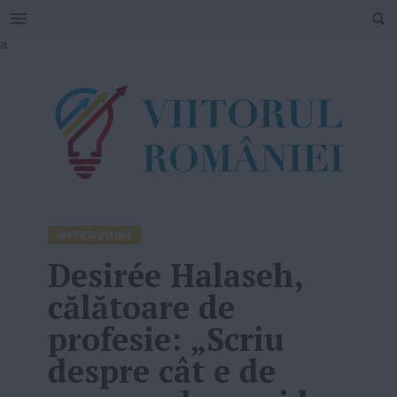
SEARCH
Skip
a
to
content
INTERVIURI
Desirée Halaseh,
călătoare de
profesie: „Scriu
despre cât e de