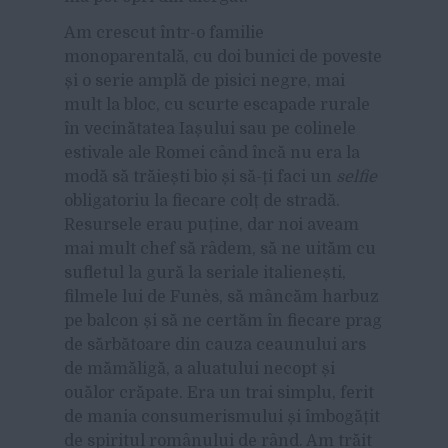
Am crescut într-o familie
monoparentală, cu doi bunici de poveste
și o serie amplă de pisici negre, mai
mult la bloc, cu scurte escapade rurale
în vecinătatea Iașului sau pe colinele
estivale ale Romei când încă nu era la
modă să trăiești bio și să-ți faci un
selfie
obligatoriu la fiecare colț de stradă.
Resursele erau puține, dar noi aveam
mai mult chef să râdem, să ne uităm cu
sufletul la gură la seriale italienești,
filmele lui de Funès, să mâncăm harbuz
pe balcon și să ne certăm în fiecare prag
de sărbătoare din cauza ceaunului ars
de mămăligă, a aluatului necopt și
ouălor crăpate. Era un trai simplu, ferit
de mania consumerismului și îmbogățit
de spiritul românului de rând. Am trăit