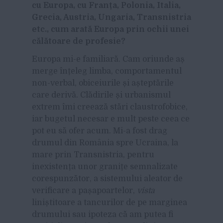
cu Europa, cu Franța, Polonia, Italia,
Grecia, Austria, Ungaria, Transnistria
etc., cum arată Europa prin ochii unei
călătoare de profesie?
Europa mi-e familiară. Cam oriunde aș
merge înțeleg limba, comportamentul
non-verbal
, obiceiurile și așteptările
care derivă. Clădirile și urbanismul
extrem îmi
creează
stări claustrofobice,
iar bugetul necesar e mult peste ceea ce
pot eu să ofer acum. Mi-a fost drag
drumul din România spre Ucraina, la
mare prin Transnistria, pentru
inexistența unor granițe semnalizate
corespunzător, a sistemului aleator de
verificare a pașapoartelor,
vista
liniștitoare a tancurilor de pe marginea
drumului sau ipoteza că am putea fi