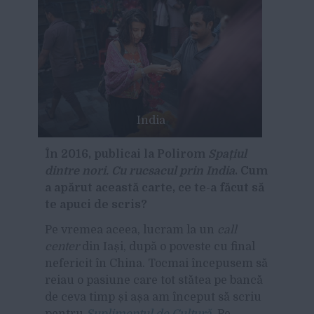
India
În 2016, publicai la Polirom
Spațiul
dintre nori. Cu rucsacul prin India
. Cum
a apărut această carte, ce te-a făcut să
te apuci de scris?
Pe vremea aceea, lucram la un
call
center
din Iași, după o poveste cu final
nefericit în China. Tocmai începusem să
reiau o pasiune care tot stătea pe bancă
de ceva timp și așa am început să scriu
pentru
Suplimentul de Cultură
. Pe